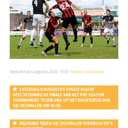
Geplaatst op 4 augustus 2020 • 15:30 •
Nieuws
•
Clubnieuws
ZATERDAG 8 AUGUSTUS SPEELT BLAUW
GEEL’38/JUMBO DE FINALE VAN HET PRE SEASON
TOURNAMENT TEGEN UNA OP HET HOOFDVELD VAN
OJC ROSMALEN OM 10:30.
WIJZIGING TIJDEN OJC ROSMALEN TOERNOOI OP 6