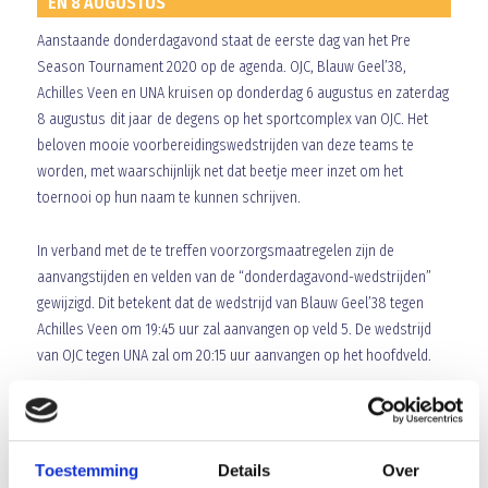
EN 8 AUGUSTUS
Aanstaande donderdagavond staat de eerste dag van het Pre
Season Tournament 2020 op de agenda. OJC, Blauw Geel’38,
Achilles Veen en UNA kruisen op donderdag 6 augustus en zaterdag
8 augustus dit jaar de degens op het sportcomplex van OJC. Het
beloven mooie voorbereidingswedstrijden van deze teams te
worden, met waarschijnlijk net dat beetje meer inzet om het
toernooi op hun naam te kunnen schrijven.
In verband met de te treffen voorzorgsmaatregelen zijn de
aanvangstijden en velden van de “donderdagavond-wedstrijden”
gewijzigd. Dit betekent dat de wedstrijd van Blauw Geel’38 tegen
Achilles Veen om 19:45 uur zal aanvangen op veld 5. De wedstrijd
van OJC tegen UNA zal om 20:15 uur aanvangen op het hoofdveld.
Ook voor de kleine en grote finale op zaterdag zijn de
aanvangstijden en velden gewijzigd. De verwachte temperaturen in
de aankomende dagen en ook voor aanstaande zaterdag leiden,
Toestemming
Details
Over
naast de te treffen voorzorgsmaatregelen in verband met Covid-19,