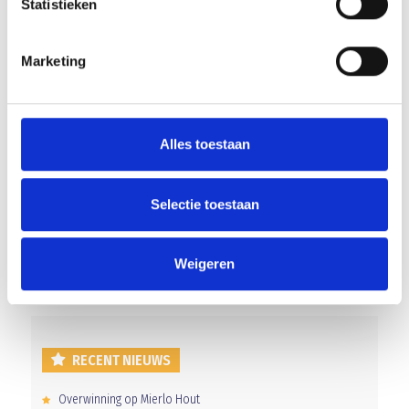
Statistieken
Peter’s Corner Blauw Geel’38/JUMBO
Marketing
UPDATE! Aanmeldlink G.V.V.V – Blauw Geel’38/JUMBO 18 augustus
Alles toestaan
Selectie toestaan
AANMELDEN LID
Weigeren
RECENT NIEUWS
Overwinning op Mierlo Hout