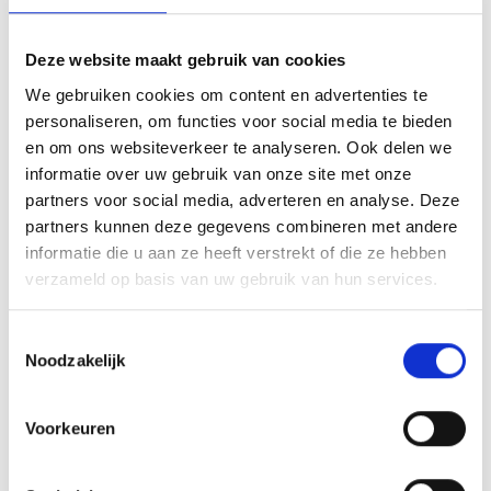
tot aanpassing van de oorspronkelijke tijden en velden van de
“zaterdag-wedstrijden”.
Dit betekent dat de kleine finale om
Deze website maakt gebruik van cookies
10:00 uur zal aanvangen op veld 5. De wedstrijd om de
We gebruiken cookies om content en advertenties te
winst in het Pre Season Tournament 2020, de grote finale,
personaliseren, om functies voor social media te bieden
zal om 10:30 uur aanvangen op het hoofdveld.
en om ons websiteverkeer te analyseren. Ook delen we
informatie over uw gebruik van onze site met onze
Gewijzigde tijden door de huidige en actuele omstandigheden, maar
partners voor social media, adverteren en analyse. Deze
daardoor nog steeds de kans om 4 mooie wedstrijden gratis te
partners kunnen deze gegevens combineren met andere
zien! U bent van harte welkom op sportcomplex de Groote Wielen.
informatie die u aan ze heeft verstrekt of die ze hebben
verzameld op basis van uw gebruik van hun services.
N.B.: in verband met het te verwachten aantal bezoekers gaan we
registreren conform de Covid 19-regels. Dit geldt ook voor
Toestemmingsselectie
eventuele teams die gaan trainen op de donderdagavond. Tevens
Noodzakelijk
verwachten wij dat men de 1,5 meter in acht neemt, rond de velden,
op de tribune en op het horecaplein.
Voorkeuren
Array
Twitter
Facebook
WhatsApp