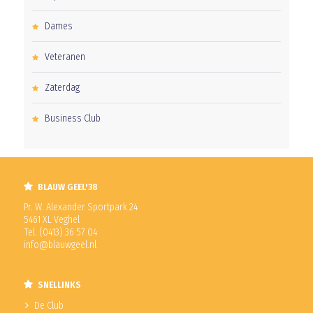
Dames
Veteranen
Zaterdag
Business Club
BLAUW GEEL'38
Pr. W. Alexander Sportpark 24
5461 XL Veghel
Tel. (0413) 36 57 04
info@blauwgeel.nl
SNELLINKS
De Club