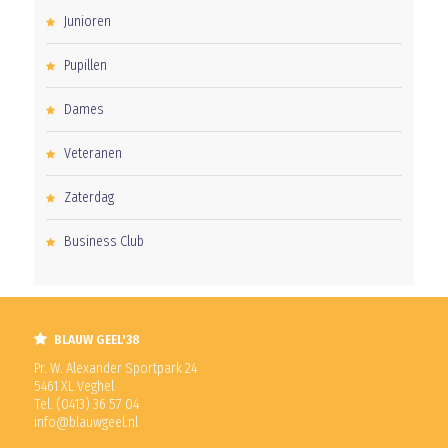
Junioren
Pupillen
Dames
Veteranen
Zaterdag
Business Club
BLAUW GEEL'38
Pr. W. Alexander Sportpark 24
5461 XL Veghel
Tel. (0413) 36 57 04
info@blauwgeel.nl