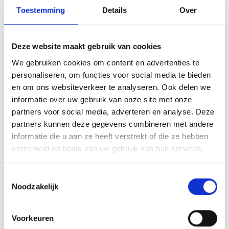
Toestemming
Details
Over
Deze website maakt gebruik van cookies
We gebruiken cookies om content en advertenties te
personaliseren, om functies voor social media te bieden
en om ons websiteverkeer te analyseren. Ook delen we
informatie over uw gebruik van onze site met onze
partners voor social media, adverteren en analyse. Deze
partners kunnen deze gegevens combineren met andere
De oorkonde
‘Peter van Zoggel aanmoedigingsprijs seizoen
informatie die u aan ze heeft verstrekt of die ze hebben
’23 – ’24’
werd, onder toezicht van de zus van Peter, uitgereikt aan
verzameld op basis van uw gebruik van hun services.
de 21-jarige
Mike van den Broek
. Hij is o.a. trainer van een JO13
team, voetbalt bij senioren 12 en fluit ook als scheidsrechter.
Toestemmingsselectie
Daarnaast is hij altijd bereid om de club te helpen, zoals
Noodzakelijk
bijvoorbeeld met het Noordkade Uitjes zaalvoetbaltoernooi, wat in
de kerstvakantie plaats heeft gevonden. De jeugdafdeling was dan
ook eensgezind in het besluit dat deze oorkonde toe moest
Voorkeuren
komen aan Mike.