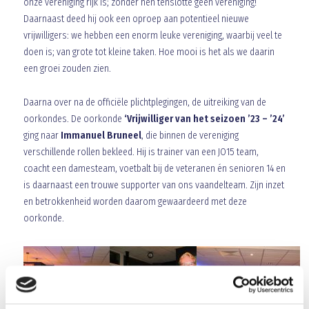
onze vereniging rijk is; zonder hen tenslotte géén vereniging!
Daarnaast deed hij ook een oproep aan potentieel nieuwe
vrijwilligers: we hebben een enorm leuke vereniging, waarbij veel te
doen is; van grote tot kleine taken. Hoe mooi is het als we daarin
een groei zouden zien.
Daarna over na de officiële plichtplegingen, de uitreiking van de
oorkondes. De oorkonde
‘Vrijwilliger van het seizoen ’23 – ’24’
ging naar
Immanuel Bruneel
, die binnen de vereniging
verschillende rollen bekleed. Hij is trainer van een JO15 team,
coacht een damesteam, voetbalt bij de veteranen én senioren 14 en
is daarnaast een trouwe supporter van ons vaandelteam. Zijn inzet
en betrokkenheid worden daarom gewaardeerd met deze
oorkonde.