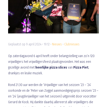
Geplaatst op 9 april 2024 • 19:12 •
Nieuws
•
Clubnieuws
Op zaterdagavond 6 april heeft onder belangstelling van zo’n 120
vrijwilligers het vrijwilligersfeest plaatsgevonden. Het was een
gezellige avond met
heerlijke pizza slices
van
Pizza Piet
,
drankjes en leuke muziek.
Rond 21.30 uur werden de ‘Vrijwilliger van het seizoen ’23 – ’24’
oorkonde en de ‘Peter van Zoggel aanmoedigingsprijs seizoen ’23 –
en ‘24’ (jeugdvrijwilliger van het seizoen) uitgereikt door voorzitter
Gerard de Kock. Hij dankte daarbij allereerst alle vrijwilligers die