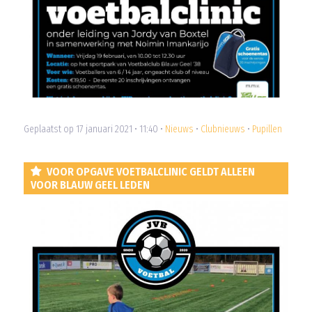
Geplaatst op 17 januari 2021 • 11:40 •
Nieuws
•
Clubnieuws
•
Pupillen
VOOR OPGAVE VOETBALCLINIC GELDT ALLEEN
VOOR BLAUW GEEL LEDEN