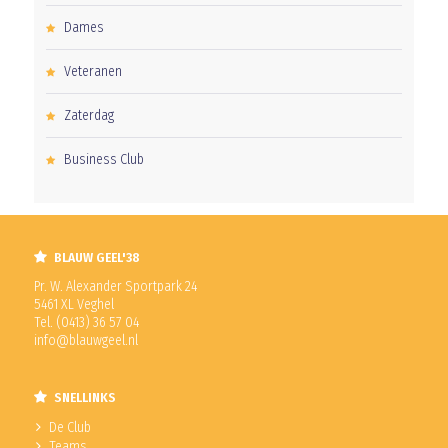
Dames
Veteranen
Zaterdag
Business Club
BLAUW GEEL'38
Pr. W. Alexander Sportpark 24
5461 XL Veghel
Tel. (0413) 36 57 04
info@blauwgeel.nl
SNELLINKS
De Club
Teams