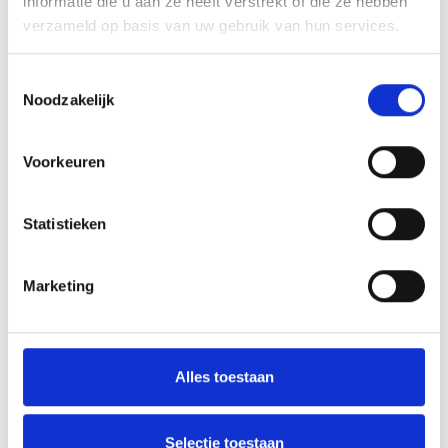
informatie die u aan ze heeft verstrekt of die ze hebben
verzameld op basis van uw gebruik van hun services.
Peter’s Corner Blauw Geel’38/JUMBO
Toestemmingsselectie
Noodzakelijk
In Memoriam Johann Hoekstra
Voorkeuren
AANMELDEN LID
Statistieken
Marketing
Alles toestaan
RECENT NIEUWS
‘Méér kansen voor de eigen jeugd’
Selectie toestaan