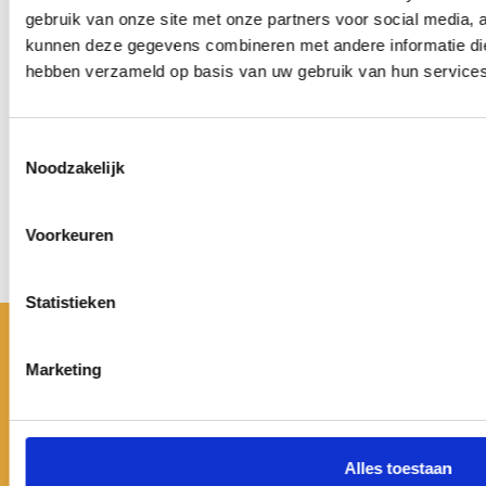
Junioren
gebruik van onze site met onze partners voor social media, 
kunnen deze gegevens combineren met andere informatie die 
Pupillen
hebben verzameld op basis van uw gebruik van hun services
Dames
Toestemmingsselectie
Veteranen
Noodzakelijk
Zaterdag
Voorkeuren
Business Club
Statistieken
BLAUW GEEL'38
Marketing
Pr. W. Alexander Sportpark 24
5461 XL Veghel
Tel. (0413) 36 57 04
info@blauwgeel.nl
Alles toestaan