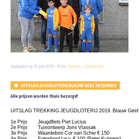
Geplaatst op 15 juni 2019 • 17:54 •
Nieuws
•
Clubnieuws
UITSLAG JEUGDLOTERIJ BLAUW GEEL’38/JUMBO
Alle prijzen worden thuis bezorgd!
UITSLAG TREKKING JEUGDLOTERIJ 2019. Blauw Geel
1e Prijs
Jeugdfiets Piet Lucius
2e Prijs
Tuinontwerp Joris Vlassak
3e Prijs
Waardebon Cor van Schie € 150
4e Prijs
Fotoshoot t.w.v. € 100 (Peter Kuijpers)