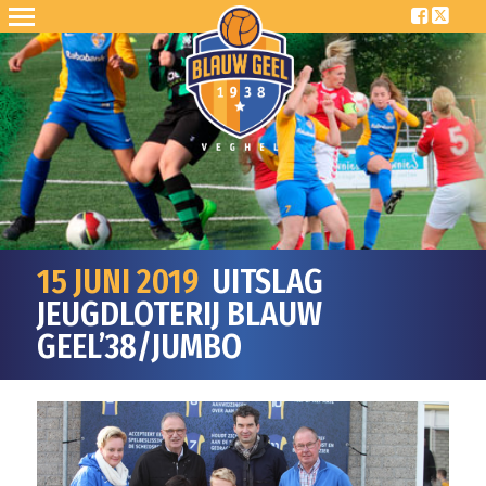
15 JUNI 2019
UITSLAG
JEUGDLOTERIJ BLAUW
GEEL’38/JUMBO