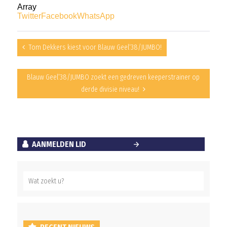
Array
Twitter
Facebook
WhatsApp
Tom Dekkers kiest voor Blauw Geel‘38/JUMBO!
Blauw Geel’38/JUMBO zoekt een gedreven keeperstrainer op
derde divisie niveau!
AANMELDEN LID