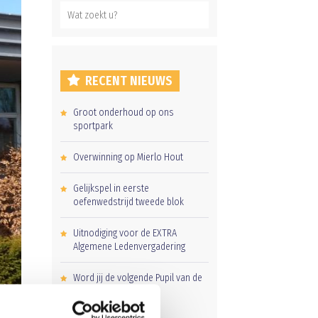
RECENT NIEUWS
Groot onderhoud op ons
sportpark
Overwinning op Mierlo Hout
Gelijkspel in eerste
oefenwedstrijd tweede blok
Uitnodiging voor de EXTRA
Algemene Ledenvergadering
Word jij de volgende Pupil van de
Week bij BlauwGeel?