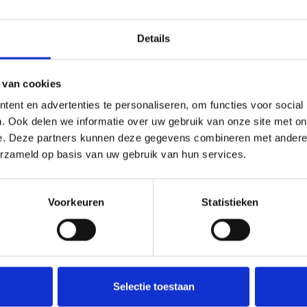
Details
EEL’38/JUMBO!
 van cookies
eid Tom Dekkers (26) binnen haar gelederen gehaald voor komend seizoen. Tom
oor betaald voetbal organisatie Eindhoven, De Valk alsook UNA. Zijn favoriete
ent en advertenties te personaliseren, om functies voor social
en een ernstige blessure te hebben opgelopen heeft Tom zichzelf nadien mentaal 
. Ook delen we informatie over uw gebruik van onze site met on
is erg blij met zijn komst: “ Wij zien Tom als een van de sterkste centrale
e. Deze partners kunnen deze gegevens combineren met andere i
persoonlijkheid als als voetballer een duidelijke meerwaarde voor onze club!” O
erzameld op basis van uw gebruik van hun services.
el’38/JUMBO als een prachtige promotie. Een club die respect geniet in de brede re
Voorkeuren
Statistieken
Selectie toestaan