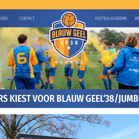
TUEEL
CONTACT
VOETBALACADEMIE
W
S KIEST VOOR BLAUW GEEL‘38/JUMB