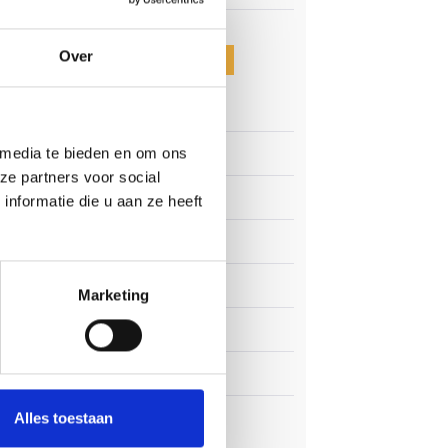
Over
CATEGORIEËN
Clubnieuws
 komt
 media te bieden en om ons
Senioren
en
ze partners voor social
Junioren
nformatie die u aan ze heeft
ok
Pupillen
gio.
Dames
Marketing
Veteranen
Zaterdag
Business Club
Alles toestaan