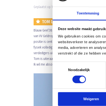
Geplaatst op 13 juni 2019 • 9:37 •
Nieuws
•
Clubnieuws
Toestemming
TOM DEKKERS KIEST VOOR BLAUW G
Deze website maakt gebruik
Blauw Geel’38/JUMBO heeft tot haar grote tevredenh
van VV Geldrop en speelde in het verleden ondermeer v
We gebruiken cookies om cont
positie is centrale verdediger. Na enkele jaren geled
websiteverkeer te analyseren
fysiek volledig terug geknokt. De technische commissie 
media, adverteren en analys
verdedigers uit de gehele regio Eindhoven. Zowel als 
verstrekt of die ze hebben v
Tom is uiteraard blij met zijn keuze. “ Ik zie Blauw Ge
Toestemmingsselectie
Ik wil me absoluut bewijzen en succes behalen!”
Noodzakelijk
Weigeren