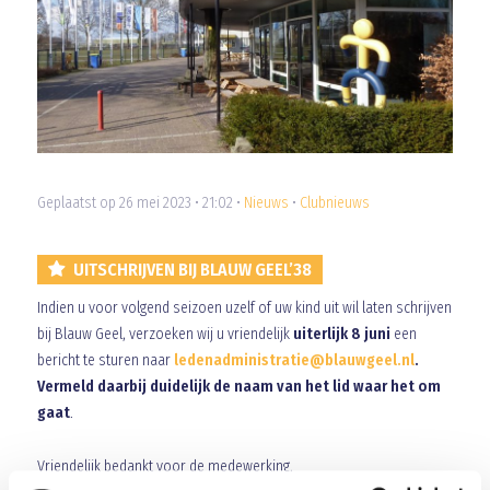
Geplaatst op 26 mei 2023 • 21:02 •
Nieuws
•
Clubnieuws
UITSCHRIJVEN BIJ BLAUW GEEL’38
Indien u voor volgend seizoen uzelf of uw kind uit wil laten schrijven
bij Blauw Geel, verzoeken wij u vriendelijk
uiterlijk 8 juni
een
bericht te sturen naar
ledenadministratie@blauwgeel.nl
.
Vermeld daarbij duidelijk de naam van het lid waar het om
gaat
.
Vriendelijk bedankt voor de medewerking.