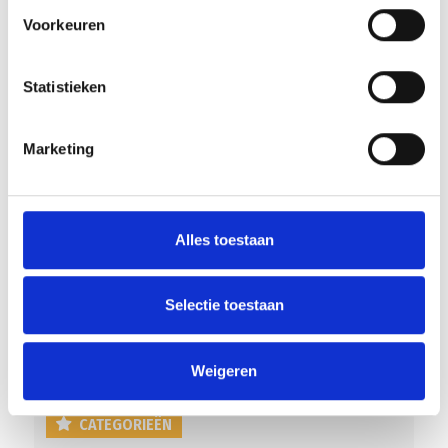
Voorkeuren
Statistieken
RECENT NIEUWS
Marketing
Overwinning op Mierlo Hout
Gelijkspel in eerste oefenwedstrijd tweede blok
Alles toestaan
Groot onderhoud op ons sportpark
Uitnodiging voor de EXTRA Algemene Ledenvergadering
Selectie toestaan
Word jij de volgende Pupil van de Week bij BlauwGeel?
Weigeren
CATEGORIEËN