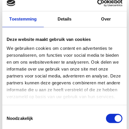
Namens SV Blauw Geel ’38/JUMBO
Toestemming
Details
Over
Jelle Lubberts
Bestuurslid Jeugdzaken
Deze website maakt gebruik van cookies
Array
Twitter
Facebook
WhatsApp
We gebruiken cookies om content en advertenties te
personaliseren, om functies voor social media te bieden
en om ons websiteverkeer te analyseren. Ook delen we
Ben Evers Penaltybokaal 2023
informatie over uw gebruik van onze site met onze
partners voor social media, adverteren en analyse. Deze
DERBY OP SLOTDAG WEINIG ENERVEREND
partners kunnen deze gegevens combineren met andere
informatie die u aan ze heeft verstrekt of die ze hebben
verzameld op basis van uw gebruik van hun services.
Toestemmingsselectie
AANMELDEN LID
Noodzakelijk