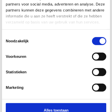
clubhuis.
partners voor social media, adverteren en analyse. Deze
Namens hoofd- en jeugdbestuur,
partners kunnen deze gegevens combineren met andere
Coen van Dijk
informatie die u aan ze heeft verstrekt of die ze hebben
verzameld op basis van uw gebruik van hun services.
Array
Twitter
Facebook
WhatsApp
Toestemmingsselectie
Noodzakelijk
De KNVB en het Corona virus
Voorkeuren
MOKERSLAG UITGEDEELD EN MORAAL FLINK OPGEBEURD
Statistieken
AANMELDEN LID
Marketing
Alles toestaan