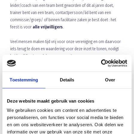
leider/coach van een team bent geworden of dit al jaren doet,
trainer bent van een team, contactpersoon/lid bent van een
commissie/groep/ of binnen facilitaire zaken je best doet : het
feest is voor
alle vrijwilligers
.
Veel mensen maken tijd vrij voor onze vereniging en om daarvoor
iets terug te doen en waardering voor deze inzet te tonen, nodigt
het hoofdbestuur al deze mensen uit.
Het programma voor deze avond in het “Piet van den Boom
Clubhuis”:
Toestemming
Details
Over
• Vanaf 20.15 uur ontvangst met koffie
• Om 21.00 uur officiële opening en bekendmaking van de
Deze website maakt gebruik van cookies
vrijwilligers van het jaar 2020.
We gebruiken cookies om content en advertenties te
• Aansluitend tijd voor een drankje, een hapje en een dansje.
personaliseren, om functies voor social media te bieden
en om ons websiteverkeer te analyseren. Ook delen we
Tot zaterdag 21 maart 2020 vanaf 20.15 uur in ons eigen
informatie over uw gebruik van onze site met onze