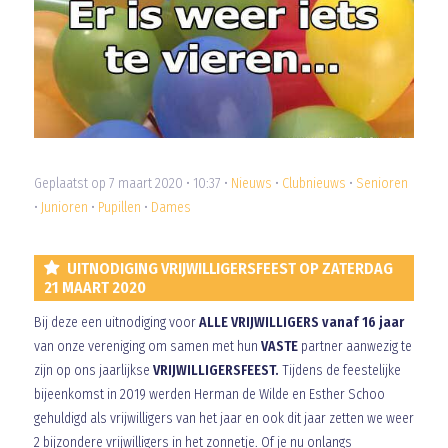
Geplaatst op 7 maart 2020 • 10:37 •
Nieuws
•
Clubnieuws
•
Senioren
•
Junioren
•
Pupillen
•
Dames
UITNODIGING VRIJWILLIGERSFEEST OP ZATERDAG
21 MAART 2020
Bij deze een uitnodiging voor
ALLE VRIJWILLIGERS vanaf 16 jaar
van onze vereniging om samen met hun
VASTE
partner aanwezig te
zijn op ons jaarlijkse
VRIJWILLIGERSFEEST.
Tijdens de feestelijke
bijeenkomst in 2019 werden Herman de Wilde en Esther Schoo
gehuldigd als vrijwilligers van het jaar en ook dit jaar zetten we weer
2 bijzondere vrijwilligers in het zonnetje. Of je nu onlangs