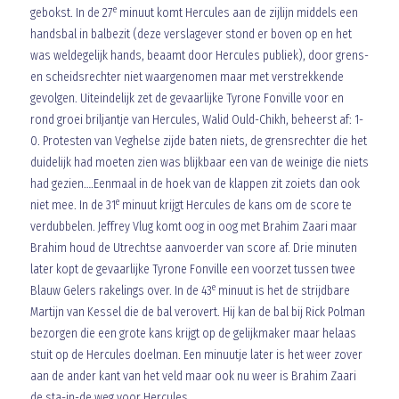
e
gebokst. In de 27
minuut komt Hercules aan de zijlijn middels een
handsbal in balbezit (deze verslagever stond er boven op en het
was weldegelijk hands, beaamt door Hercules publiek), door grens-
en scheidsrechter niet waargenomen maar met verstrekkende
gevolgen. Uiteindelijk zet de gevaarlijke Tyrone Fonville voor en
rond groei briljantje van Hercules, Walid Ould-Chikh, beheerst af: 1-
0. Protesten van Veghelse zijde baten niets, de grensrechter die het
duidelijk had moeten zien was blijkbaar een van de weinige die niets
had gezien….Eenmaal in de hoek van de klappen zit zoiets dan ook
e
niet mee. In de 31
minuut krijgt Hercules de kans om de score te
verdubbelen. Jeffrey Vlug komt oog in oog met Brahim Zaari maar
Brahim houd de Utrechtse aanvoerder van score af. Drie minuten
later kopt de gevaarlijke Tyrone Fonville een voorzet tussen twee
e
Blauw Gelers rakelings over. In de 43
minuut is het de strijdbare
Martijn van Kessel die de bal verovert. Hij kan de bal bij Rick Polman
bezorgen die een grote kans krijgt op de gelijkmaker maar helaas
stuit op de Hercules doelman. Een minuutje later is het weer zover
aan de ander kant van het veld maar ook nu weer is Brahim Zaari
de sta-in-de weg voor Hercules.