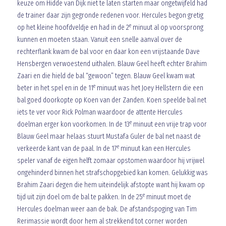
keuze om Hidde van Dijk niet te laten starten maar ongetwijfeld had
de trainer daar zijn gegronde redenen voor. Hercules begon gretig
e
op het kleine hoofdveldje en had in de 2
minuut al op voorsprong
kunnen en moeten staan. Vanuit een snelle aanval over de
rechterflank kwam de bal voor en daar kon een vrijstaande Dave
Hensbergen verwoestend uithalen. Blauw Geel heeft echter Brahim
Zaari en die hield de bal “gewoon” tegen. Blauw Geel kwam wat
e
beter in het spel en in de 11
minuut was het Joey Hellstern die een
bal goed doorkopte op Koen van der Zanden. Koen speelde bal net
iets te ver voor Rick Polman waardoor de attente Hercules
e
doelman erger kon voorkomen. In de 13
minuut een vrije trap voor
Blauw Geel maar helaas stuurt Mustafa Guler de bal net naast de
e
verkeerde kant van de paal. In de 17
minuut kan een Hercules
speler vanaf de eigen helft zomaar opstomen waardoor hij vrijwel
ongehinderd binnen het strafschopgebied kan komen. Gelukkig was
Brahim Zaari degen die hem uiteindelijk afstopte want hij kwam op
e
tijd uit zijn doel om de bal te pakken. In de 25
minuut moet de
Hercules doelman weer aan de bak. De afstandspoging van Tim
Rerimassie wordt door hem al strekkend tot corner worden