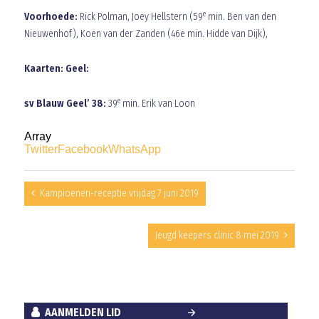
e
Voorhoede:
Rick Polman, Joey Hellstern (59
min. Ben van den
Nieuwenhof), Koen van der Zanden (46e min. Hidde van Dijk),
Kaarten: Geel:
e
sv Blauw Geel’ 38:
39
min. Erik van Loon
Array
Twitter
Facebook
WhatsApp
Kampioenen-receptie vrijdag 7 juni 2019
Jeugd keepers clinic 8 mei 2019
AANMELDEN LID