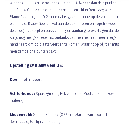
winnen om uitzicht te houden op plaats 14. Minder dan drie punten
kan Blauw Geel zich niet meer permitteren. Uit in Den Haag won
Blauw Geel nog met 0-2 maar dat is geen garantie op de volle buit in
eigen huis. Blauw Geel zal vol aan de bak moeten en hopelijk weet
de ploeg met strijd en passie de eigen aanhang te overtuigen dat de
strijd nog niet gestreden is, ondanks dat men het niet meer in eigen
hand heeft om op plaats veertien te komen. Maar hoop blijft er mits
men zelf de drie punten pakt!!!
Opstelling sv Blauw Geel’ 38:
Doel:
Brahim Zaari,
Achterhoede:
Sjaak Egmond, Erik van Loon, Mustafa Guler, Edwin
Huibers,
e
Middenveld:
Sander Egmond (88
min. Martijn van Loon), Tim
Rerimassie, Martijn van Kessel,