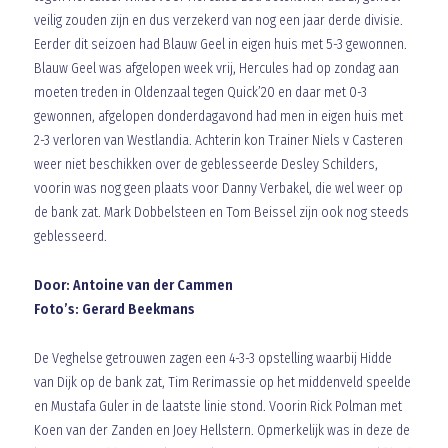
veilig zouden zijn en dus verzekerd van nog een jaar derde divisie.
Eerder dit seizoen had Blauw Geel in eigen huis met 5-3 gewonnen.
Blauw Geel was afgelopen week vrij, Hercules had op zondag aan
moeten treden in Oldenzaal tegen Quick’20 en daar met 0-3
gewonnen, afgelopen donderdagavond had men in eigen huis met
2-3 verloren van Westlandia. Achterin kon Trainer Niels v Casteren
weer niet beschikken over de geblesseerde Desley Schilders,
voorin was nog geen plaats voor Danny Verbakel, die wel weer op
de bank zat. Mark Dobbelsteen en Tom Beissel zijn ook nog steeds
geblesseerd.
Door: Antoine van der Cammen
Foto’s: Gerard Beekmans
De Veghelse getrouwen zagen een 4-3-3 opstelling waarbij Hidde
van Dijk op de bank zat, Tim Rerimassie op het middenveld speelde
en Mustafa Guler in de laatste linie stond. Voorin Rick Polman met
Koen van der Zanden en Joey Hellstern. Opmerkelijk was in deze de