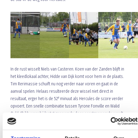
In de rust wisselt Niels van Casteren. Koen van der Zanden blijft in
het kleedlokaal achter, Hidde van Dijk komt voor hem in de plaats.
Tim Rerimassie schuift nu nog verder naar voren en gaat in de
aanval spelen. Helaas resulteerde deze wissel niet direct in
e
resultaat, erger het is de 52
minuut als Hercules de score verder
opvoert. Een snelle combinatie tussen Tyrone Fonville en Walid
Ould-Chikh waar bij laatst genoemde door eerstgenoemde wordt
bediend en Walid beheerst de 2-0 kan binnen tikken. Vanaf de aftrap
bezorgt Martijn van Kessel de bal bij Rick Polman maar helaas tikt
hij de bal iets te ver voor zich uit waardoor hij zijn inzet vervolgens