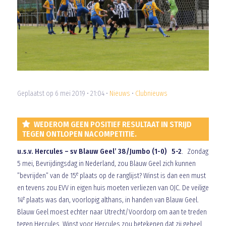
Geplaatst op 6 mei 2019 • 21:04 •
Nieuws
•
Clubnieuws
WEDEROM GEEN POSITIEF RESULTAAT IN STRIJD
TEGEN ONTLOPEN NACOMPETITIE.
u.s.v. Hercules – sv Blauw Geel’ 38/Jumbo (1-0) 5-2
. Zondag
5 mei, Bevrijdingsdag in Nederland, zou Blauw Geel zich kunnen
e
”bevrijden” van de 15
plaats op de ranglijst? Winst is dan een must
en tevens zou EVV in eigen huis moeten verliezen van OJC. De veilige
e
14
plaats was dan, voorlopig althans, in handen van Blauw Geel.
Blauw Geel moest echter naar Utrecht/Voordorp om aan te treden
tegen Hercules. Winst voor Hercules zou betekenen dat zij geheel