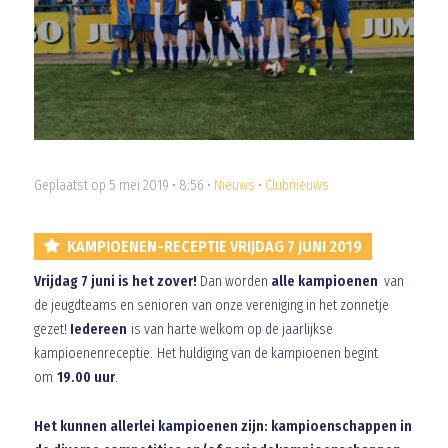
Geplaatst op 5 mei 2019 • 8:56 •
Nieuws
•
Clubnieuws
KAMPIOENEN-RECEPTIE VRIJDAG 7 JUNI 2019
Vrijdag 7 juni is het zover!
Dan worden
alle kampioenen
van
de jeugdteams en senioren van onze vereniging in het zonnetje
gezet!
Iedereen
is van harte welkom op de jaarlijkse
kampioenenreceptie. Het huldiging van de kampioenen begint
om
19.00 uur
.
Het kunnen allerlei kampioenen zijn: kampioenschappen in