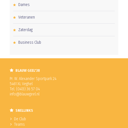
Dames
Veteranen
Zaterdag
Business Club
BLAUW GEEL'38
Pr. W. Alexander Sportpark 24
5461 XL Veghel
Tel. (0413) 36 57 04
info@blauwgeel.nl
SNELLINKS
De Club
Teams