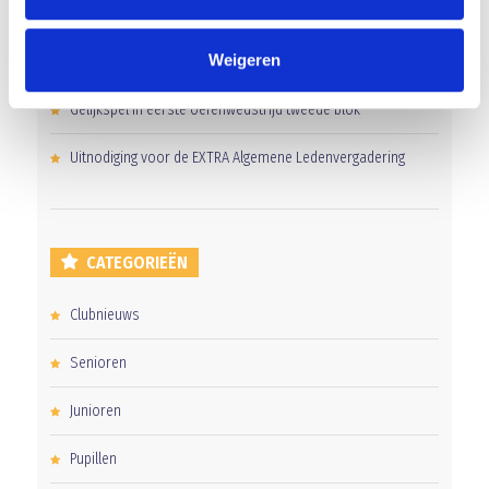
Groot onderhoud op ons sportpark
Weigeren
Overwinning op Mierlo Hout
Gelijkspel in eerste oefenwedstrijd tweede blok
Uitnodiging voor de EXTRA Algemene Ledenvergadering
CATEGORIEËN
Clubnieuws
Senioren
Junioren
Pupillen