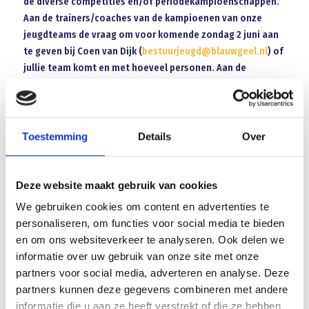
de diverse competities en/of periodekampioenschappen.
Aan de trainers/coaches van de kampioenen van onze
jeugdteams de vraag om voor komende zondag 2 juni aan
te geven bij Coen van Dijk (
bestuurjeugd@blauwgeel.nl
) of
jullie team komt en met hoeveel personen.
Aan de
trainers/coaches van de kampioenen senioren de vraag
om voor komende zondag 2 juni bij Jeroen Minneboo
(
bestuursenioren@blauwgeel.nl
) te melden of jullie team
komt en met hoeveel personen.
Toestemming
Details
Over
Tot vrijdag 7 juni 19.00 uur in het Piet van den Boom
clubhuis!
Deze website maakt gebruik van cookies
We gebruiken cookies om content en advertenties te
Namens SV Blauw Geel ’38/JUMBO
personaliseren, om functies voor social media te bieden
Coen van Dijk
en om ons websiteverkeer te analyseren. Ook delen we
Jeugdzaken (voorzitter)
informatie over uw gebruik van onze site met onze
partners voor social media, adverteren en analyse. Deze
Array
partners kunnen deze gegevens combineren met andere
Twitter
Facebook
WhatsApp
informatie die u aan ze heeft verstrekt of die ze hebben