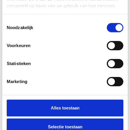
verzameld op basis van uw gebruik van hun services.
Handreiking Samen voor een positief sportklimaat
Toestemmingsselectie
Noodzakelijk
De strijd tegen ontlopen nacompetitie
Voorkeuren
AANMELDEN LID
Statistieken
Marketing
Alles toestaan
RECENT NIEUWS
‘Méér kansen voor de eigen jeugd’
Selectie toestaan