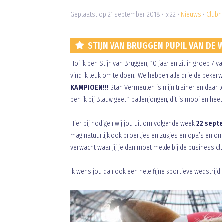
Geplaatst op 21 september 2018 • 5:22 •
Nieuws
•
Clubn
STIJN VAN BRUGGEN PUPIL VAN DE 
Hoi ik ben Stijn van Bruggen, 10 jaar en zit in groep 7 
vind ik leuk om te doen. We hebben alle drie de beker
KAMPIOEN!!!
Stan Vermeulen is mijn trainer en daar l
ben ik bij Blauw geel 1 ballenjongen, dit is mooi en he
Hier bij nodigen wij jou uit om volgende week
22 sept
mag natuurlijk ook broertjes en zusjes en opa’s en o
verwacht waar jij je dan moet melde bij de business 
Ik wens jou dan ook een hele fijne sportieve wedstrijd 