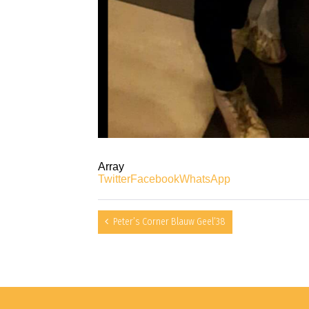
Array
Twitter
Facebook
WhatsApp
Peter’s Corner Blauw Geel’38