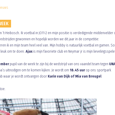
ieuws
WEEK
van ‘t-Heibosch. Ik voetbal in JO11-2 en mijn positie is verdedigende middenvelder 
wedstrijden gewonnen en hopelijk worden we dit jaar in de competitie:
eren ik en mijn team heel veel van. Mijn hobby is natuurlijk voetbal en gamen. 
el leuk om te doen.
Ajax
is mijn favoriete club en Neymar jr is mijn lievelingsspele
ember
pupil van de week te zijn bij de wedstrijd van ons vaandel team tegen
UN
ma’s uitnodigen om te komen kijken. Je wordt om
18.45 uur
op ons sportpark
club waar je wordt ontvangen door
Karin van Dijk of Mia van Breugel
toe.