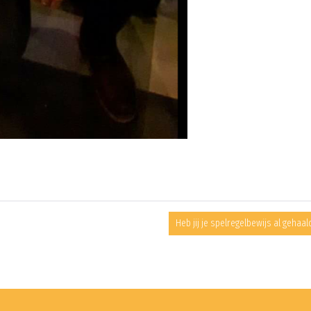
Heb jij je spelregelbewijs al gehaal