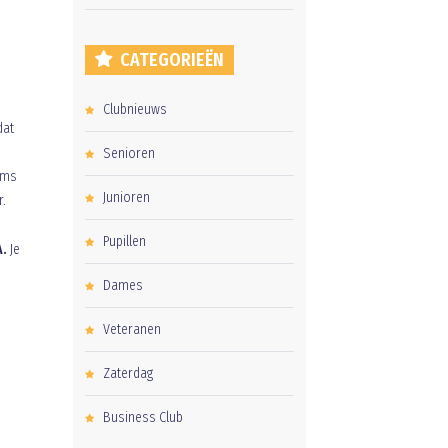
CATEGORIEËN
Clubnieuws
dat
Senioren
Soms
Junioren
r.
Pupillen
A.
Je
Dames
Veteranen
Zaterdag
Business Club