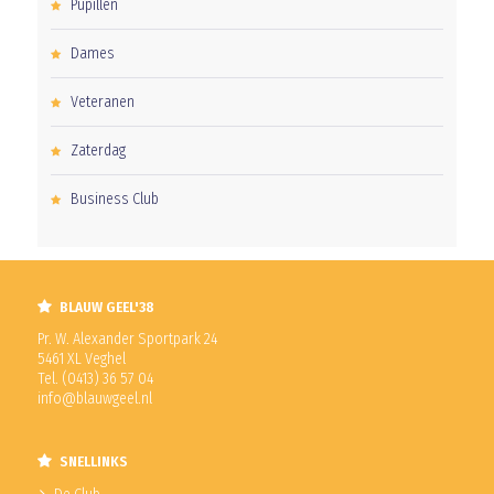
Pupillen
Dames
Veteranen
Zaterdag
Business Club
BLAUW GEEL'38
Pr. W. Alexander Sportpark 24
5461 XL Veghel
Tel. (0413) 36 57 04
info@blauwgeel.nl
SNELLINKS