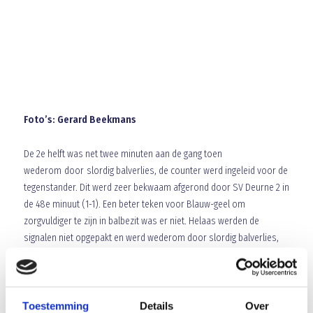
Foto’s: Gerard Beekmans
De 2e helft was net twee minuten aan de gang toen
wederom door slordig balverlies, de counter werd ingeleid voor de
tegenstander. Dit werd zeer bekwaam afgerond door SV Deurne 2 in
de 48e minuut (1-1). Een beter teken voor Blauw-geel om
zorgvuldiger te zijn in balbezit was er niet. Helaas werden de
signalen niet opgepakt en werd wederom door slordig balverlies,
slap duelleren de counter ingeleid voor SV Deurne 2. De counter
blijkt een specialiteit van deze ploeg te zijn en dit werd weer perfect
uitgevoerd in de 53e minuut (1-2). In de 60e minuut werd er weer
slap geduelleerd waardoor er makkelijk een vrije trap werd
Toestemming
Details
Over