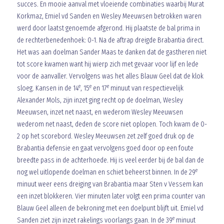
succes. En mooie aanval met vloeiende combinaties waarbij Murat
Korkmaz, Emiel vd Sanden en Wesley Meeuwsen betrokken waren
werd door laatst genoemde afgerond. Hij plaatste de bal prima in
de rechterbenedenhoek: 0-1. Na de aftrap dreigde Brabantia direct.
Het was aan doelman Sander Maas te danken dat de gastheren niet
tot score kwamen want hij wierp zich met gevaar voor lijf en lede
voor de aanvaller. Vervolgens was het alles Blauw Geel dat de klok
e
e
e
sloeg. Kansen in de 14
, 15
en 17
minuut van respectievelijk
Alexander Mols, zijn inzet ging recht op de doelman, Wesley
Meeuwsen, inzet net naast, en wederom Wesley Meeuwsen
wederom net naast, deden de score niet oplopen. Toch kwam de 0-
2 op het scorebord. Wesley Meeuwsen zet zelf goed druk op de
Brabantia defensie en gaat vervolgens goed door op een foute
breedte pass in de achterhoede. Hij is veel eerder bij de bal dan de
e
nog wel uitlopende doelman en schiet beheerst binnen. In de 29
minuut weer eens dreiging van Brabantia maar Sten v Vessem kan
een inzet blokkeren. Vier minuten later volgt een prima counter van
Blauw Geel alleen de bekroning met een doelpunt blijft uit. Emiel vd
e
Sanden ziet zijn inzet rakelings voorlangs gaan. In de 39
minuut