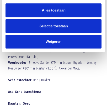
Alles toestaan
Proficiat met het goede resultaat en SUCCES.
Opstelling sv Blauw Geel’ 38:
Selectie toestaan
Doel:
Sander Maas,
Achterhoede:
Stephan Dekkers, Rik v Griensven, Jeroen
Weigeren
Minneboo, Sten v Vessem,
e
Middenveld:
Murat Korkmaz (80
min. Camiel v Doorn), Guus
Peters, Mustafa Guler,
e
Voorhoede:
Emiel vd Sanden (72
min. Mounir Biyadat), Wesley
e
Meeuwsen (80
min. Martijn v Loon), Alexander Mols,
Scheidsrechter:
Dhr. J. Bakkerl
Ass. Scheidsrechters:
Kaarten: Geel: