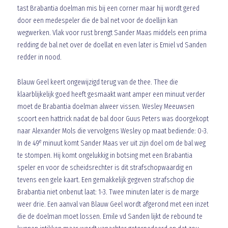
tast Brabantia doelman mis bij een corner maar hij wordt gered
door een medespeler die de bal net voor de doellijn kan
wegwerken. Vlak voor rust brengt Sander Maas middels een prima
redding de bal net over de doellat en even later is Emiel vd Sanden
redder in nood.
Blauw Geel keert ongewijzigd terug van de thee. Thee die
klaarblijkelijk goed heeft gesmaakt want amper een minuut verder
moet de Brabantia doelman alweer vissen. Wesley Meeuwsen
scoort een hattrick nadat de bal door Guus Peters was doorgekopt
naar Alexander Mols die vervolgens Wesley op maat bediende: 0-3.
e
In de 49
minuut komt Sander Maas ver uit zijn doel om de bal weg
te stompen. Hij komt ongelukkig in botsing met een Brabantia
speler en voor de scheidsrechter is dit strafschopwaardig en
tevens een gele kaart. Een gemakkelijk gegeven strafschop die
Brabantia niet onbenut laat: 1-3. Twee minuten later is de marge
weer drie. Een aanval van Blauw Geel wordt afgerond met een inzet
die de doelman moet lossen. Emile vd Sanden lijkt de rebound te