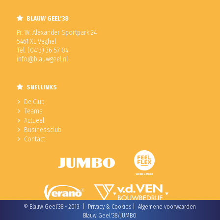
BLAUW GEEL'38
Pr. W. Alexander Sportpark 24
5461 XL Veghel
Tel. (0413) 36 57 04
info@blauwgeel.nl
SNELLINKS
De Club
Teams
Actueel
Businessclub
Contact
© Blauw Geel’38 - 2013 |
Privacy & Cookies
|
Algemene voorwaarden
Blauw Geel'38/JUMBO