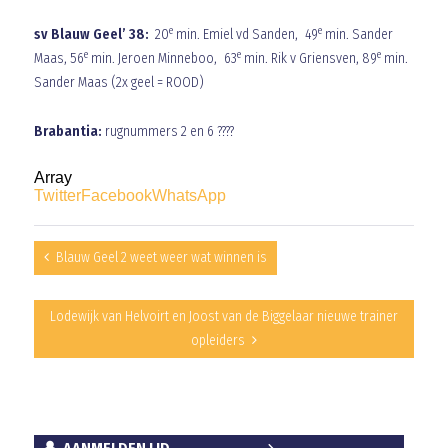
e
e
sv Blauw Geel’ 38:
20
min. Emiel vd Sanden, 49
min. Sander
e
e
e
Maas, 56
min. Jeroen Minneboo, 63
min. Rik v Griensven, 89
min.
Sander Maas (2x geel = ROOD)
Brabantia:
rugnummers 2 en 6 ????
Array
Twitter
Facebook
WhatsApp
Blauw Geel 2 weet weer wat winnen is
Lodewijk van Helvoirt en Joost van de Biggelaar nieuwe trainer
opleiders