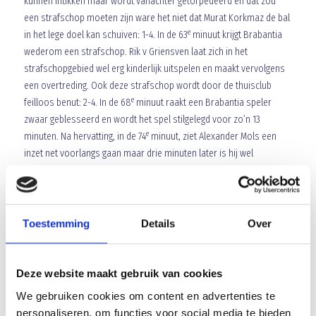
kunnen intikken maar wordt vanachter getorpedeerd en dat zou
een strafschop moeten zijn ware het niet dat Murat Korkmaz de bal
e
in het lege doel kan schuiven: 1-4. In de 63
minuut krijgt Brabantia
wederom een strafschop. Rik v Griensven laat zich in het
strafschopgebied wel erg kinderlijk uitspelen en maakt vervolgens
een overtreding. Ook deze strafschop wordt door de thuisclub
e
feilloos benut: 2-4. In de 68
minuut raakt een Brabantia speler
zwaar geblesseerd en wordt het spel stilgelegd voor zo’n 13
e
minuten. Na hervatting, in de 74
minuut, ziet Alexander Mols een
inzet net voorlangs gaan maar drie minuten later is hij wel
doeltreffend. Randje buitenspel, volgens Brabantia stond hij
buitenspel, wordt hij aan gespeeld en lobt hij de bal prachtig over
de doelman in het doel: 2-5. De koek voor het publiek is nog niet op.
e
In de 85
minuut een grote kans voor Mounir Biyadat die vanuit
Toestemming
Details
Over
buitenspel positie door mag. De Brabantia doelman red en is ook
in de rebound meester over de situatie. Toch valt er nog een
e
doelpunt, uit een strafschop. In de 89
minuut krijgt Brabantia zijn
Deze website maakt gebruik van cookies
derde strafschop. Nu omdat doelman Sander Maas een speler zou
We gebruiken cookies om content en advertenties te
hebben gehaakt. Hij krijgt tevens zijn tweede gele kaart en dus rood.
personaliseren, om functies voor social media te bieden