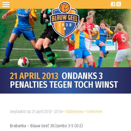
21 APRIL 2013
ONDANKS 3
PENALTIES TEGEN TOCH WINST
Geplaatst op 21 april 2013 • 20:14 •
Clubnieuws
•
Senioren
Brabantia – Blauw Geel’ 38/Jumbo 3-5 (0-2)