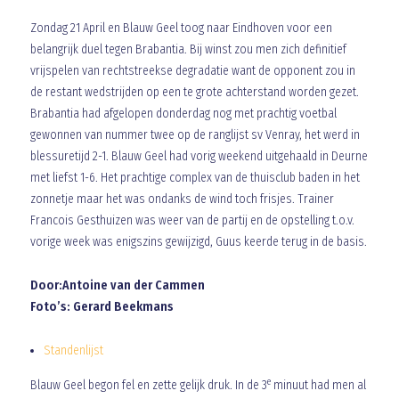
Zondag 21 April en Blauw Geel toog naar Eindhoven voor een
belangrijk duel tegen Brabantia. Bij winst zou men zich definitief
vrijspelen van rechtstreekse degradatie want de opponent zou in
de restant wedstrijden op een te grote achterstand worden gezet.
Brabantia had afgelopen donderdag nog met prachtig voetbal
gewonnen van nummer twee op de ranglijst sv Venray, het werd in
blessuretijd 2-1. Blauw Geel had vorig weekend uitgehaald in Deurne
met liefst 1-6. Het prachtige complex van de thuisclub baden in het
zonnetje maar het was ondanks de wind toch frisjes. Trainer
Francois Gesthuizen was weer van de partij en de opstelling t.o.v.
vorige week was enigszins gewijzigd, Guus keerde terug in de basis.
Door:Antoine van der Cammen
Foto’s: Gerard Beekmans
Standenlijst
e
Blauw Geel begon fel en zette gelijk druk. In de 3
minuut had men al