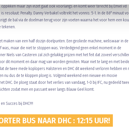
al oppikken maar zijn inzet gaat ook voorlangs en komt weer terecht bij Emiel vd
e
s resoluut: Penalty. Danny Verbakel voltrekt het vonnis: 5-1. In de 86
minuut vol
krijgt de bal via de doelman terug voor zijn voeten waarna het voor hem een ko
e tekenen.
et maken van een half dozijn doelpunten. Een geoliede machine, weliswaar in de
f was, maar die niet te stoppen was. Verdedigend geen enkel moment in de
 Niels van Casteren zal zich gelukkig prijzen met het feit dat zoveel verschill
voor dit moment en daar mag van worden genoten. Maar niet te lang en met beid
t dat de twee mede koplopers Halsteren en DHC dit weekend verloren hebben en
men nu dus de te kloppen ploeg is. Volgend weekend een nieuwe en mooie
met DHC. De ploeg staat door het verlies van vandaag, 1-0 bij IFC, nu gedeeld tw
 lichten zodat men en passant weer langs Blauw Geel komt.
n Succes bij DHC!!!!
RTER BUS NAAR DHC : 12:15 UUR!