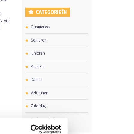
CATEGORIEËN
t
a vijf
Clubnieuws
l
Senioren
Junioren
Pupillen
Dames
Veteranen
Zaterdag
Business Club