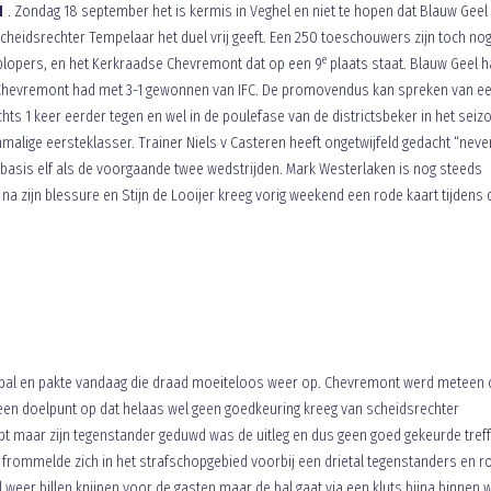
1
. Zondag 18 september het is kermis in Veghel en niet te hopen dat Blauw Geel
heidsrechter Tempelaar het duel vrij geeft. Een 250 toeschouwers zijn toch no
e
plopers, en het Kerkraadse Chevremont dat op een 9
plaats staat. Blauw Geel 
, Chevremont had met 3-1 gewonnen van IFC. De promovendus kan spreken van e
ts 1 keer eerder tegen en wel in de poulefase van de districtsbeker in het seiz
alige eersteklasser. Trainer Niels v Casteren heeft ongetwijfeld gedacht “neve
 basis elf als de voorgaande twee wedstrijden. Mark Westerlaken is nog steeds
a zijn blessure en Stijn de Looijer kreeg vorig weekend een rode kaart tijdens 
tbal en pakte vandaag die draad moeiteloos weer op. Chevremont werd meteen
een doelpunt op dat helaas wel geen goedkeuring kreeg van scheidsrechter
pt maar zijn tegenstander geduwd was de uitleg en dus geen goed gekeurde treff
 frommelde zich in het strafschopgebied voorbij een drietal tegenstanders en r
l weer billen knijpen voor de gasten maar de bal gaat via een kluts bijna binnen 