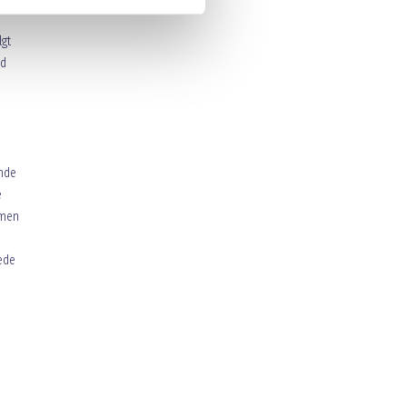
gt
ud
ende
e
 men
eede