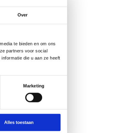
weer
Over
 de
rlijn
3-1.
 media te bieden en om ons
n
ze partners voor social
is
nformatie die u aan ze heeft
aar
Marketing
n
elt
Alles toestaan
kt
 voor