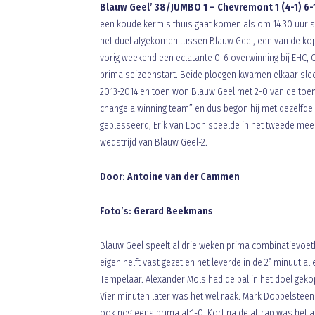
Blauw Geel’ 38/JUMBO 1 – Chevremont 1 (4-1) 6-
een koude kermis thuis gaat komen als om 14.30 uur sc
het duel afgekomen tussen Blauw Geel, een van de ko
vorig weekend een eclatante 0-6 overwinning bij EHC
prima seizoenstart. Beide ploegen kwamen elkaar slech
2013-2014 en toen won Blauw Geel met 2-0 van de toenm
change a winning team” en dus begon hij met dezelfde
geblesseerd, Erik van Loon speelde in het tweede mee n
wedstrijd van Blauw Geel-2.
Door: Antoine van der Cammen
Foto’s: Gerard Beekmans
Blauw Geel speelt al drie weken prima combinatievoe
e
eigen helft vast gezet en het leverde in de 2
minuut al 
Tempelaar. Alexander Mols had de bal in het doel geko
Vier minuten later was het wel raak. Mark Dobbelsteen
ook nog eens prima af:1-0. Kort na de aftrap was het a