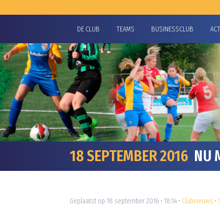
DE CLUB
TEAMS
BUSINESSCLUB
AC
18 SEPTEMBER 2016
NU M
Geplaatst op 18 september 2016 • 18:14 •
Clubnieuws
•