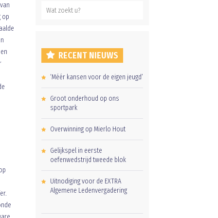
 van
g op
haalde
en
oen
RECENT NIEUWS
r
‘Méér kansen voor de eigen jeugd’
de
Groot onderhoud op ons
sportpark
Overwinning op Mierlo Hout
Gelijkspel in eerste
oefenwedstrijd tweede blok
 op
Uitnodiging voor de EXTRA
Algemene Ledenvergadering
er.
onde
ware