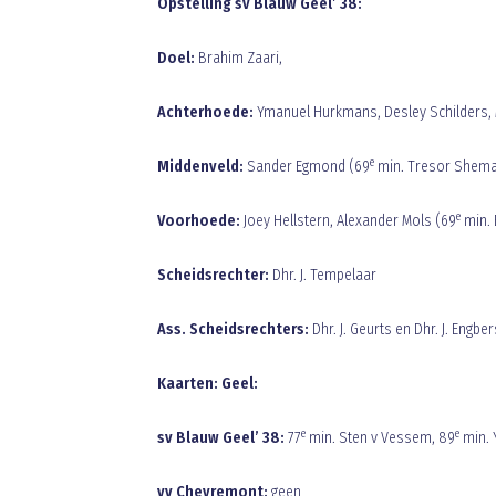
Opstelling sv Blauw Geel’ 38:
Doel:
Brahim Zaari,
Achterhoede:
Ymanuel Hurkmans, Desley Schilders, 
e
Middenveld:
Sander Egmond (69
min. Tresor Shema)
e
Voorhoede:
Joey Hellstern, Alexander Mols (69
min. 
Scheidsrechter:
Dhr. J. Tempelaar
Ass. Scheidsrechters:
Dhr. J. Geurts en Dhr. J. Engber
Kaarten: Geel:
e
e
sv Blauw Geel’ 38:
77
min. Sten v Vessem, 89
min.
vv Chevremont:
geen