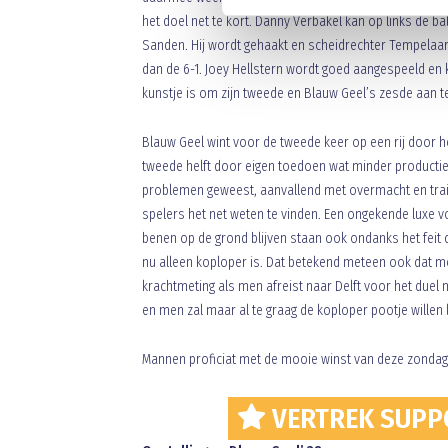
het doel net te kort. Danny Verbakel kan op links de b
Sanden. Hij wordt gehaakt en scheidrechter Tempelaar i
dan de 6-1. Joey Hellstern wordt goed aangespeeld en 
kunstje is om zijn tweede en Blauw Geel’s zesde aan t
Blauw Geel wint voor de tweede keer op een rij door h
tweede helft door eigen toedoen wat minder productie
problemen geweest, aanvallend met overmacht en trainer
spelers het net weten te vinden. Een ongekende luxe 
benen op de grond blijven staan ook ondanks het fei
nu alleen koploper is. Dat betekend meteen ook dat 
krachtmeting als men afreist naar Delft voor het duel 
en men zal maar al te graag de koploper pootje willen
Mannen proficiat met de mooie winst van deze zondag e
VERTREK SUPPO