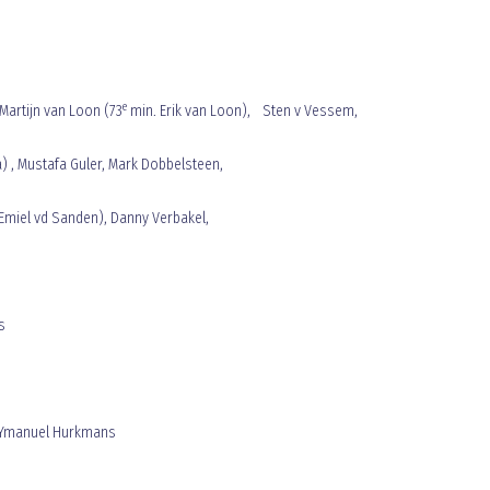
e
Martijn van Loon (73
min. Erik van Loon), Sten v Vessem,
 , Mustafa Guler, Mark Dobbelsteen,
Emiel vd Sanden), Danny Verbakel,
s
 Ymanuel Hurkmans