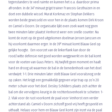
tegenstanders te veel ruimte en kunnen het o.a. daardoor prima
e
afronden. In de 34
minuut grijpt trainer Francois Gesthuizen in en
doet een dubbele wissel: Murat Korkmaz en Stephan Dekkers
worden beide gewisseld en voor hen in de plaats komen Dirk Kroon
en Camiel v Doorn. De organisatie lijkt even zoek want nog geen
twee minuten later plaatst Venhorst weer een snelle counter. Nu
komt de inzet op de goed uitgekomen doelman Jeroen Janssen en
e
hij voorkomt daarmee erger. In de 39
minuut komt Blauw Geel op
gelijke hoogte. Een voorzet van de linkerflank kan door de
rood/witte defensie niet goed worden weggewerkt en de bal komt
voor de voeten van Guus Peters. Hij twijfelt geen moment en haalt
hard en droog uit waarmee de bal in de benedenhoek van het doel
verdwijnt: 1-1. Drie minuten later stelt Blauw Geel vooralsnog orde
op zaken. Het krijgt een gemakkelijk gegeven vrije trap op zo’n 20
meter schuin voor het doel. Desley Schilders plaats zich achter de
bal om die vervolgens keurig in de rechterbovenhoek te schieten: 1-
2. Vlak voor de rust voorkomt de paal voor Venhorst een verder
achterstand als Camiel v Doorn zichzelf goed vrij heeft gespeeld en
uithaalt. Helaas voor hem en Blauw Geel komt zijn inzet via de paal