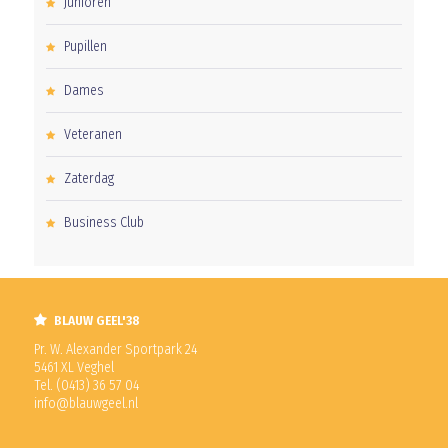
Junioren
Pupillen
Dames
Veteranen
Zaterdag
Business Club
BLAUW GEEL'38
Pr. W. Alexander Sportpark 24
5461 XL Veghel
Tel. (0413) 36 57 04
info@blauwgeel.nl