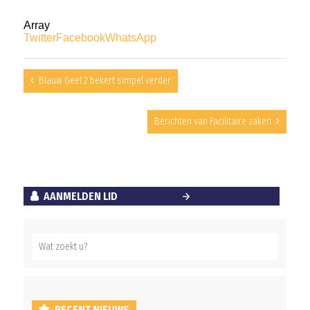
Array
Twitter
Facebook
WhatsApp
Blauw Geel 2 bekert simpel verder
Berichten van Facilitaire zaken
AANMELDEN LID
RECENT NIEUWS