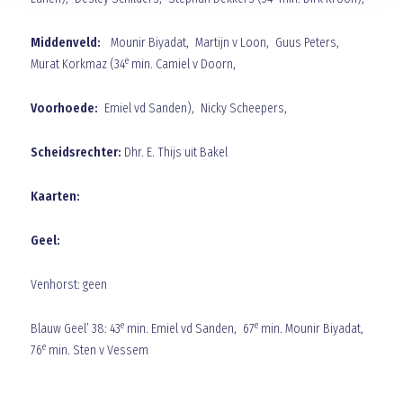
Middenveld:
Mounir Biyadat, Martijn v Loon, Guus Peters,
e
Murat Korkmaz (34
min. Camiel v Doorn,
Voorhoede:
Emiel vd Sanden), Nicky Scheepers,
Scheidsrechter:
Dhr.
E. Thijs uit Bakel
Kaarten:
Geel:
Venhorst: geen
e
e
Blauw Geel’ 38: 43
min. Emiel vd Sanden, 67
min. Mounir Biyadat,
e
76
min. Sten v Vessem