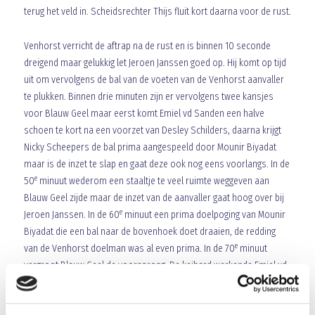
terug het veld in. Scheidsrechter Thijs fluit kort daarna voor de rust.
Venhorst verricht de aftrap na de rust en is binnen 10 seconde
dreigend maar gelukkig let Jeroen Janssen goed op. Hij komt op tijd
uit om vervolgens de bal van de voeten van de Venhorst aanvaller
te plukken. Binnen drie minuten zijn er vervolgens twee kansjes
voor Blauw Geel maar eerst komt Emiel vd Sanden een halve
schoen te kort na een voorzet van Desley Schilders, daarna krijgt
Nicky Scheepers de bal prima aangespeeld door Mounir Biyadat
maar is de inzet te slap en gaat deze ook nog eens voorlangs. In de
e
50
minuut wederom een staaltje te veel ruimte weggeven aan
Blauw Geel zijde maar de inzet van de aanvaller gaat hoog over bij
e
Jeroen Janssen. In de 60
minuut een prima doelpoging van Mounir
Biyadat die een bal naar de bovenhoek doet draaien, de redding
e
van de Venhorst doelman was al even prima. In de 70
minuut
vergroot Blauw Geel de voorsprong. De keihard werkende Emiel vd
Sanden verovert de bal in het vijandelijke strafschop gebied waarna
hij de bal naar buiten het strafschopgebied aflegt op Dirk Kroon.