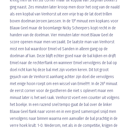
kreeg men de eerste corner maar de kopbal van Stephan Dekkers
ging naast. Zes minuten later kroop men door het oog van de naald
als een kopbal van Venhorst uit een vrije trap de lat doet trillen
e
boven doelman Jeroen Janssen. In de 13
minuut een kopkans voor
Blauw Geel maar de boomlange Nicky Scheepers kopt recht in de
handen van de doelman. Vier minuten later moet Blauw Geel de
score openen maar men verzaakt. De laatste man van Venhorst
mist een bal waardoor Emiel vd Sanden in alleen gang op de
doelman af kan. Deze blijft echter goed naar de bal kijken en drijft
Emiel naar de rechterflank en wanneer Emiel vervolgens de bal op
doel richt kan hij deze bal met zijn voeten keren. Dit tot groot
gejuich van de Venhorst aanhang achter zijn doel die vervolgens
e
met enige hoon roept om een wissel van Emiel!!!!. In de 26
minuut
de eerst corner voor de gastheren die niet s oplevert maar een
minuut later is het wel raak. Venhorst voert een counter uit volgens
het boekje. In een razend snel tempo gaat de bal over de linker
Blauw Geel flank naar voren en in een goed samenspel snijd men
vervolgens naar binnen waarna een aanvaller de bal prachtig in de
verre hoek krult: 1-0. Wederom, net als in de competitie, krijgen de