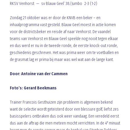
RKSV Venhorst — sv Blauw Geel’ 38/Jumbo 2-3 (1-2)
Zondag 21 oktober was er door de KNVB een beker – en
inhaalprogramma vast gesteld. Blauw Geel moest in actie komen
voor de districtsbeker en reisde af naar Venhorst. De vaandel
teams van Venhorst en Blauw Geel speelde nog nooit tegen elkaar
en dus werd er nu in de tweede ronde, de eerste knock-out ronde,
geschiedenis geschreven. Het was prima weer om te voetballen en
de grasmat lag er prima bij maar was wel wat aan de lange kant.
Door: Antoine van der Cammen
Foto’s: Gerard Beekmans
Trainer Francois Gesthuizen zijn probleem is algemeen bekend
want de selectie wordt geteisterd door een blessure golf, liefst zes
basisspelers ontbraken dus ook weer vandaag. Een veredeld eerst
e
dus aan de aftrap die men meteen mocht verrichten. In de 4
minuut