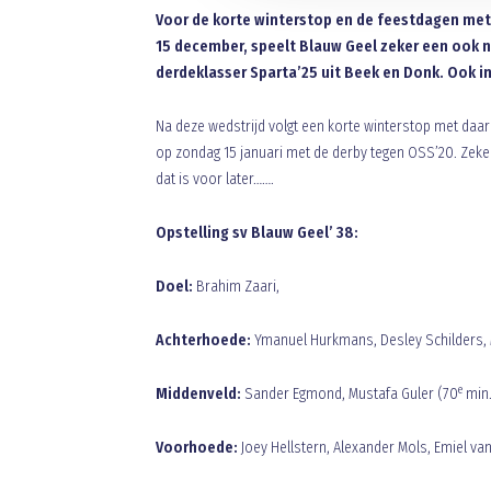
Voor de korte winterstop en de feestdagen met
15 december, speelt Blauw Geel zeker een ook ni
derdeklasser Sparta’25 uit Beek en Donk. Ook in
Na deze wedstrijd volgt een korte winterstop met daar
op zondag 15 januari met de derby tegen OSS’20. Zeke
dat is voor later…….
Opstelling sv Blauw Geel’ 38:
Doel:
Brahim Zaari,
Achterhoede:
Ymanuel Hurkmans, Desley Schilders, 
e
Middenveld:
Sander Egmond, Mustafa Guler (70
min.
Voorhoede:
Joey Hellstern, Alexander Mols, Emiel va