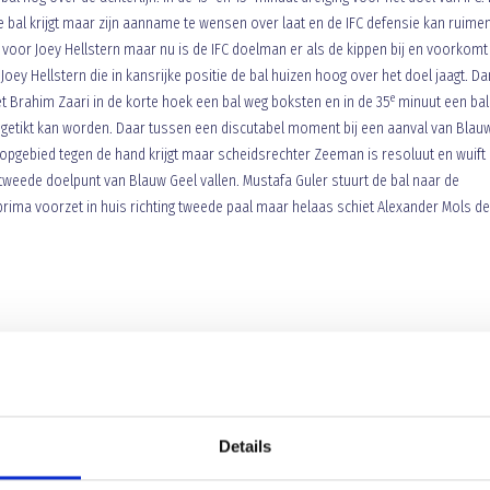
de bal krijgt maar zijn aanname te wensen over laat en de IFC defensie kan ruimen
 voor Joey Hellstern maar nu is de IFC doelman er als de kippen bij en voorkomt
ey Hellstern die in kansrijke positie de bal huizen hoog over het doel jaagt. Dan 
e
 Brahim Zaari in de korte hoek een bal weg boksten en in de 35
minuut een bal
t getikt kan worden. Daar tussen een discutabel moment bij een aanval van Blau
chopgebied tegen de hand krijgt maar scheidsrechter Zeeman is resoluut en wuift 
tweede doelpunt van Blauw Geel vallen. Mustafa Guler stuurt de bal naar de
prima voorzet in huis richting tweede paal maar helaas schiet Alexander Mols de
Details
n de kleedkamer achter te laten en zijn vervanger is Nico Ramos. Niels van Cast
 De eerste kans na de rust is ook weer voor Blauw Geel. Alexander Mols ziet in de