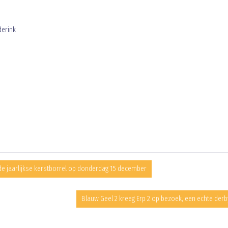
derink
 de jaarlijkse kerstborrel op donderdag 15 december
Blauw Geel 2 kreeg Erp 2 op bezoek, een echte derb