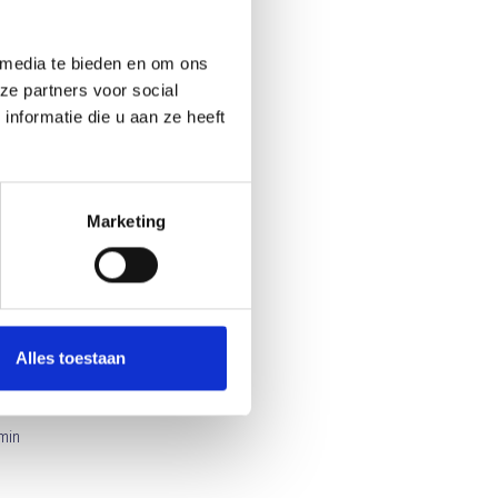
oor
 media te bieden en om ons
bal
ze partners voor social
en
nformatie die u aan ze heeft
eeft
 die
voren
Marketing
 aan
gen
an
ter.
jgt:
Alles toestaan
n nu
de
emin