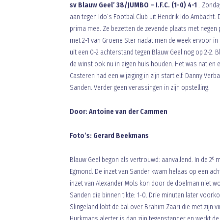
sv Blauw Geel’ 38/JUMBO – I.F.C. (1-0) 4-1
. Zonda
aan tegen Ido’s Footbal Club uit Hendrik Ido Ambacht
prima mee. Ze bezetten de zevende plaats met negen 
met 2-1 van Groene Ster nadat men de week ervoor in
uit een 0-2 achterstand tegen Blauw Geel nog op 2-2. B
de winst ook nu in eigen huis houden. Het was nat en e
Casteren had een wijziging in zijn start elf. Danny Ver
Sanden. Verder geen verassingen in zijn opstelling.
Door: Antoine van der Cammen
Foto’s: Gerard Beekmans
e
Blauw Geel begon als vertrouwd: aanvallend. In de 2
mi
Egmond. De inzet van Sander kwam helaas op een achte
inzet van Alexander Mols kon door de doelman niet wo
Sanden die binnen tikte: 1-0. Drie minuten later voo
Slingeland lobt de bal over Brahim Zaari die met zijn 
Hurkmans alerter is dan zijn tegenstander en werkt de b