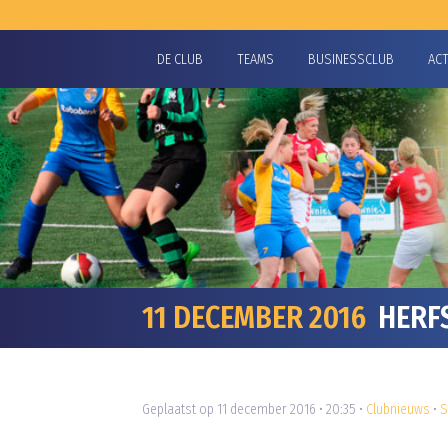
DE CLUB
TEAMS
BUSINESSCLUB
AC
11 DECEMBER 2016
HERFS
Geplaatst op 11 december 2016 • 20:35 •
Clubnieuws
•
S