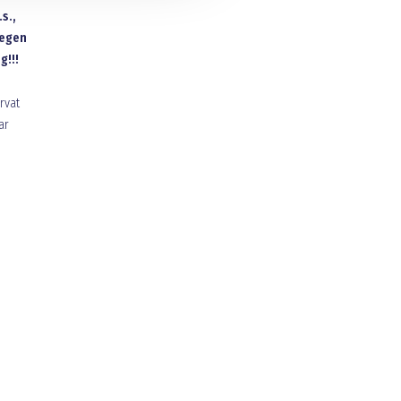
s.,
tegen
g!!!
rvat
ar