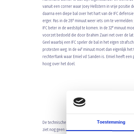
vanuit een corner waar Joey Hellstern in vrije positie 
daarna een diepe bal over het hart van de IFC defensie
e
erger. Pas in de 28
minuut weer iets om te vermelden: Jo
e
IFC beter in de wedstijd te komen. In de 32
minuut moet
voorzet bedoeld die door Brahim Zaari net over de la
Geel waarbij een IFC speler de bal in het eigen strafs
e
protesten weg. In de 44
minuut moet dan eigenlijk het 
rechterflank waar Emiel vd Sanden is. Emiel heeft een 
hoog over het doel.
Toestemming
De technische staf van IFC besluit om Ronnie Nouwen i
ziet nog geen aanleiding om in de rust al te wisselen.