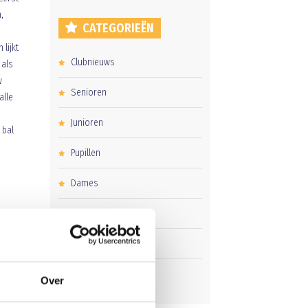
,
CATEGORIEËN
lijkt
Clubnieuws
 als
w
Senioren
alle
Junioren
 bal
Pupillen
Dames
Veteranen
Zaterdag
Business Club
Over
eren
e
 48