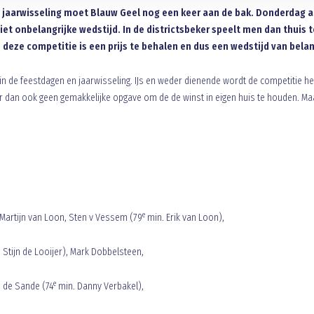
 jaarwisseling moet Blauw Geel nog een keer aan de bak. Donderdag a.
et onbelangrijke wedstijd. In de districtsbeker speelt men dan thuis 
 deze competitie is een prijs te behalen en dus een wedstijd van belan
in de feestdagen en jaarwisseling. IJs en weder dienende wordt de competitie he
r dan ook geen gemakkelijke opgave om de de winst in eigen huis te houden. Ma
e
Martijn van Loon, Sten v Vessem (79
min. Erik van Loon),
 Stijn de Looijer), Mark Dobbelsteen,
e
n de Sande (74
min. Danny Verbakel),