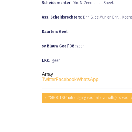
Scheidsrechter:
Dhr. N. Zeeman uit Sneek
Ass. Scheidsrechters:
Dhr. G. de Mun en Dhr. J. Koen
Kaarten: Geel:
sv Blauw Geel’ 38:
geen
I.F.C.:
geen
Array
Twitter
Facebook
WhatsApp
“GROOTSE” uitnodiging voor alle vrijwilligers voor