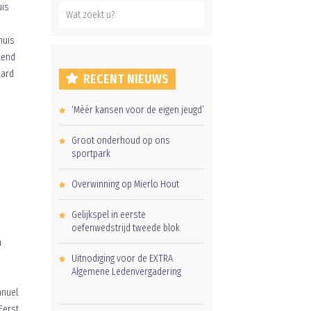
uis
huis
kend
aard
RECENT NIEUWS
‘Méér kansen voor de eigen jeugd’
Groot onderhoud op ons
sportpark
Overwinning op Mierlo Hout
Gelijkspel in eerste
oefenwedstrijd tweede blok
n
Uitnodiging voor de EXTRA
Algemene Ledenvergadering
anuel
Eerst