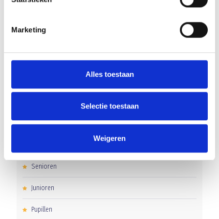
Gelijkspel in eerste oefenwedstrijd tweede blok
Marketing
Groot onderhoud op ons sportpark
Uitnodiging voor de EXTRA Algemene Ledenvergadering
Alles toestaan
Word jij de volgende Pupil van de Week bij BlauwGeel?
Selectie toestaan
CATEGORIEËN
Weigeren
Clubnieuws
Senioren
Junioren
Pupillen