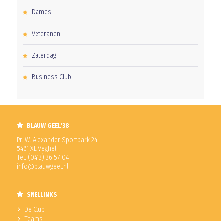
Dames
Veteranen
Zaterdag
Business Club
BLAUW GEEL'38
Pr. W. Alexander Sportpark 24
5461 XL Veghel
Tel. (0413) 36 57 04
info@blauwgeel.nl
SNELLINKS
De Club
Teams