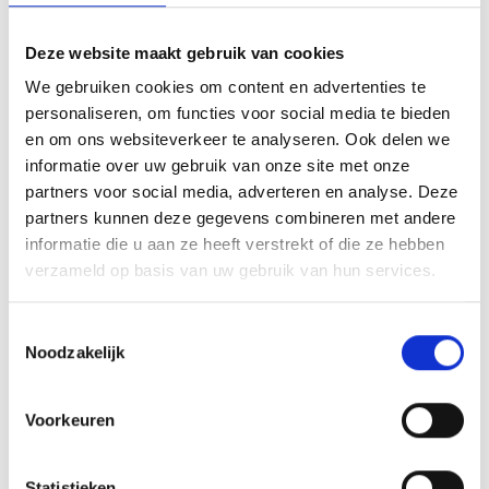
Deze website maakt gebruik van cookies
Blauw Geel ’38/JUMBO behoudt gehele selectie!
We gebruiken cookies om content en advertenties te
personaliseren, om functies voor social media te bieden
Nieuws van de Club van 101+
en om ons websiteverkeer te analyseren. Ook delen we
informatie over uw gebruik van onze site met onze
partners voor social media, adverteren en analyse. Deze
partners kunnen deze gegevens combineren met andere
AANMELDEN LID
informatie die u aan ze heeft verstrekt of die ze hebben
verzameld op basis van uw gebruik van hun services.
Toestemmingsselectie
Noodzakelijk
RECENT NIEUWS
Voorkeuren
Overwinning op Mierlo Hout
Statistieken