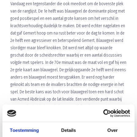
Vandaag een tegenstander die ook meedoet om de bovenste plek
van de ranglijst. De 1e helft was blauwgeel de dominante ploeg met
goed positiespel en een aantal grote kansen om het verschil in
krachtsverhouding duidelijk te maken. Dit werd echter nagelaten en
dat gaf Gemert hoop om na rust beter voor de dag te komen. In de
2e helft een agressiever en beterspelend Gemert. Blauwgeel werd
slordiger maar bleef knokken. Dit werd niet altijd op waarde
geschat door de scheidsrechter waarbij er een aantal discussies
volgde met spelers. In de 70e minuut was de maat vol en gaf hij een
2e gele kaart aan blauwgeel. De gelijkopgaande 2e helft werd ineens
anders en blauwgeel moest terugzakken. Er werd nog harder
geknokt als team en de invallers brachten de nodige energie in het
spel. De beste kans was toch voor blauwgeel toen een hard schot
van Acmed Abdirizak op de lat knalde. Een verdiende punt waarbij
nog steeds uitzicht is op de bovenste plek in de competitie.
Youssef Laaroussi
Array
Toestemming
Details
Over
Twitter
Facebook
WhatsApp