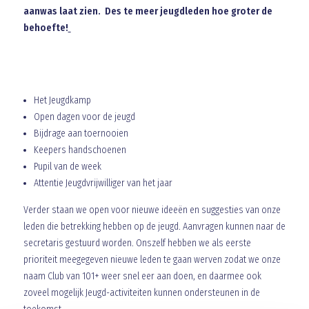
aanwas laat zien. Des te meer jeugdleden hoe groter de
behoefte!
VOORBEELDEN VAN PROJECTEN DIE EEN
BIJDRAGE KUNNEN KRIJGEN:
Het Jeugdkamp
Open dagen voor de jeugd
Bijdrage aan toernooien
Keepers handschoenen
Pupil van de week
Attentie Jeugdvrijwilliger van het jaar
Verder staan we open voor nieuwe ideeën en suggesties van onze
leden die betrekking hebben op de jeugd. Aanvragen kunnen naar de
secretaris gestuurd worden. Onszelf hebben we als eerste
prioriteit meegegeven nieuwe leden te gaan werven zodat we onze
naam Club van 101+ weer snel eer aan doen, en daarmee ook
zoveel mogelijk Jeugd-activiteiten kunnen ondersteunen in de