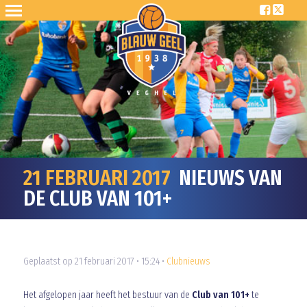
21 FEBRUARI 2017
NIEUWS VAN
DE CLUB VAN 101+
Geplaatst op 21 februari 2017 • 15:24 •
Clubnieuws
Het afgelopen jaar heeft het bestuur van de
Club van 101+
te