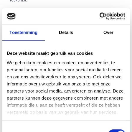
toekomst.
Men hoeft geen lid van Blauw Geel’38 JUMBO te zijn om een
plaats te krijgen op ons clubbord in de kantine.
Ook als elftal kun je lid worden.
Toestemming
Details
Over
Of als vriendengroep
Misschien een commissie die zich aanmeld.
Deze website maakt gebruik van cookies
Wij zorgen er uiteraard ook voor dat uw naam vermeld word op het
clubbord in onze kantine. Tot slot hopen wij dat we veel nieuwe
We gebruiken cookies om content en advertenties te
leden mogen verwelkomen.
personaliseren, om functies voor social media te bieden
en om ons websiteverkeer te analyseren. Ook delen we
Aanmeldingsformulier club 101 2017
informatie over uw gebruik van onze site met onze
partners voor social media, adverteren en analyse. Deze
Met vriendelijke groeten namens het bestuur,
partners kunnen deze gegevens combineren met andere
informatie die u aan ze heeft verstrekt of die ze hebben
Secretaris Joop Lamers. Email:
clubvan101+@blauwgeel.nl
verzameld op basis van uw gebruik van hun services.
Bestuur Club 101+:
Toestemmingsselectie