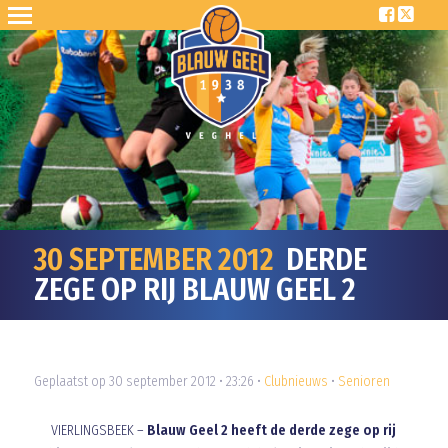
30 SEPTEMBER 2012
DERDE
ZEGE OP RIJ BLAUW GEEL 2
Geplaatst op 30 september 2012 • 23:26 •
Clubnieuws
•
Senioren
VIERLINGSBEEK –
Blauw Geel 2 heeft de derde zege op rij