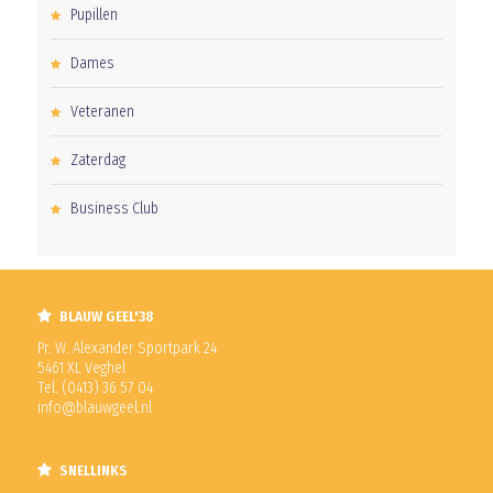
Pupillen
Dames
Veteranen
Zaterdag
Business Club
BLAUW GEEL'38
Pr. W. Alexander Sportpark 24
5461 XL Veghel
Tel. (0413) 36 57 04
info@blauwgeel.nl
SNELLINKS