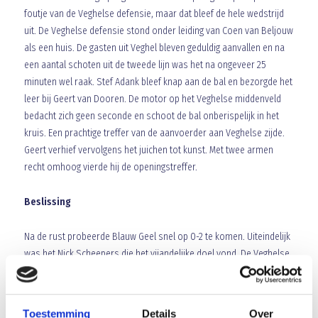
foutje van de Veghelse defensie, maar dat bleef de hele wedstrijd
uit. De Veghelse defensie stond onder leiding van Coen van Beljouw
als een huis. De gasten uit Veghel bleven geduldig aanvallen en na
een aantal schoten uit de tweede lijn was het na ongeveer 25
minuten wel raak. Stef Adank bleef knap aan de bal en bezorgde het
leer bij Geert van Dooren. De motor op het Veghelse middenveld
bedacht zich geen seconde en schoot de bal onberispelijk in het
kruis. Een prachtige treffer van de aanvoerder aan Veghelse zijde.
Geert verhief vervolgens het juichen tot kunst. Met twee armen
recht omhoog vierde hij de openingstreffer.
Beslissing
Na de rust probeerde Blauw Geel snel op 0-2 te komen. Uiteindelijk
was het Nick Scheepers die het vijandelijke doel vond. De Veghelse
spits scoorde op een manier zoals hij dat wel vaker doet. Goed
gebruikmakend van zijn lichaam kwam hij aan de bal om het
speeltuig vervolgens rustig langs de doelman te schuiven. De
Toestemming
Details
Over