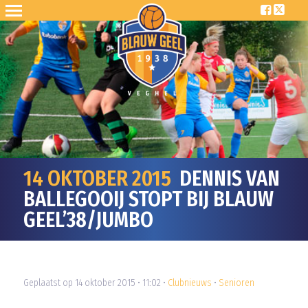
14 OKTOBER 2015
DENNIS VAN
BALLEGOOIJ STOPT BIJ BLAUW
GEEL’38/JUMBO
Geplaatst op 14 oktober 2015 • 11:02 •
Clubnieuws
•
Senioren