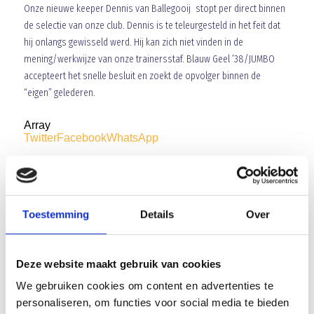
Onze nieuwe keeper Dennis van Ballegooij stopt per direct binnen
de selectie van onze club. Dennis is te teleurgesteld in het feit dat
hij onlangs gewisseld werd. Hij kan zich niet vinden in de
mening/werkwijze van onze trainersstaf. Blauw Geel ’38/JUMBO
accepteert het snelle besluit en zoekt de opvolger binnen de
“eigen” gelederen.
Array
Twitter
Facebook
WhatsApp
Met je teamgenoten naar PSV ??
Toestemming
Details
Over
Deze week gaat onze aandacht uit naar C9.
Deze website maakt gebruik van cookies
We gebruiken cookies om content en advertenties te
AANMELDEN LID
personaliseren, om functies voor social media te bieden