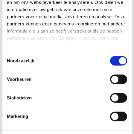
en om ons websiteverkeer te analyseren. Ook delen we
informatie over uw gebruik van onze site met onze
partners voor social media, adverteren en analyse. Deze
partners kunnen deze gegevens combineren met andere
informatie die u aan ze heeft verstrekt of die ze hebben
verzameld op basis van uw gebruik van hun services.
RECENT NIEUWS
Toestemmingsselectie
‘Méér kansen voor de eigen jeugd’
Noodzakelijk
Groot onderhoud op ons sportpark
Voorkeuren
Overwinning op Mierlo Hout
Gelijkspel in eerste oefenwedstrijd tweede blok
Statistieken
Uitnodiging voor de EXTRA Algemene Ledenvergadering
Marketing