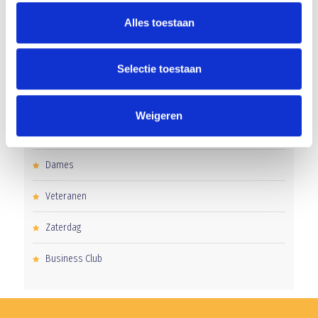
CATEGORIEËN
Alles toestaan
Clubnieuws
Selectie toestaan
Senioren
Junioren
Weigeren
Pupillen
Dames
Veteranen
Zaterdag
Business Club