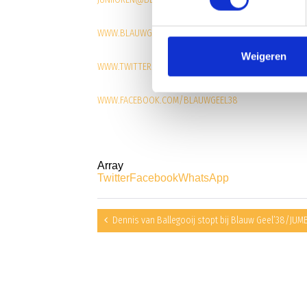
WWW.BLAUWGEEL.NL
Weigeren
WWW.TWITTER.COM/BLAUWGEEL38
WWW.FACEBOOK.COM/BLAUWGEEL38
Array
Twitter
Facebook
WhatsApp
Dennis van Ballegooij stopt bij Blauw Geel’38/JU