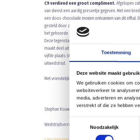
C9 verdiend een groot compliment.
Afgelopen zat
van dienst een aardig presentje gegeven. Met een brede
een doos chocolade mogen ontvangen van dit elftal. De
gesteld door zowel de scheidsrechter, als het gehele
het gehoorde motto van dit team.
Heren bravo en ee
Deze tegenstander moet verslagen worden wil C9 nog 
maakt deel uit van deze competitie, die voor C9 redelij
Toestemming
vijfde plaats staat kan verslaan. Wij wensen de leider
uitwedstrijd.
Deze website maakt gebruik
Met vriendelijke groet
We gebruiken cookies om cont
websiteverkeer te analyseren
media, adverteren en analys
verstrekt of die ze hebben v
Stephan Kouwenberg
Toestemmingsselectie
Wedstrijdsecretaris junioren ABC
Noodzakelijk
JUNIIOREN@BLAUWGEEL.NL