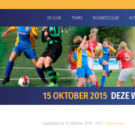
DE CLUB
TEAMS
BUSINESSCLUB
AC
15 OKTOBER 2015
DEZE W
Geplaatst op 15 oktober 2015 • 9:57 •
Clubnieuws