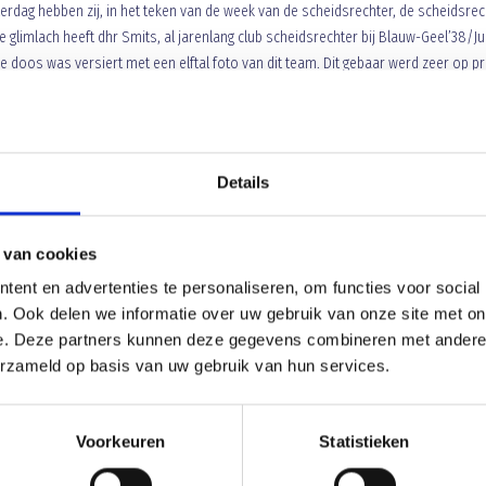
erdag hebben zij, in het teken van de week van de scheidsrechter, de scheidsrec
 glimlach heeft dhr Smits, al jarenlang club scheidsrechter bij Blauw-Geel’38/J
 doos was versiert met een elftal foto van dit team. Dit gebaar werd zeer op pr
 (jeugd) bestuur van Blauw-Geel’38/Jumbo. Zonder scheidsrechter geen wedstrijd
n groot compliment voor jullie.
A.s. zaterdag de uitwedstrijd tegen Venhors
eindigen in de hoogste regionen van deze competitie. Ook Blauw-Geel’38/Jumb
k zwaar is. C9 staat op een zesde plaats en kan stijgen als het Venhorst dat op 
Details
s en de spelers een leuke wedstrijd en wederom veel voetbalplezier in hun
 van cookies
ent en advertenties te personaliseren, om functies voor social
. Ook delen we informatie over uw gebruik van onze site met on
e. Deze partners kunnen deze gegevens combineren met andere i
erzameld op basis van uw gebruik van hun services.
Voorkeuren
Statistieken