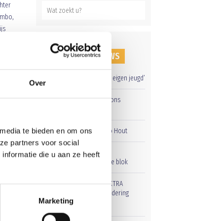
hter
umbo,
ijs
 is
t C2.
RECENT NIEUWS
o C8
de
‘Méér kansen voor de eigen jeugd’
Over
Groot onderhoud op ons
sportpark
 media te bieden en om ons
Overwinning op Mierlo Hout
ze partners voor social
Gelijkspel in eerste
nformatie die u aan ze heeft
oefenwedstrijd tweede blok
Uitnodiging voor de EXTRA
Algemene Ledenvergadering
Marketing