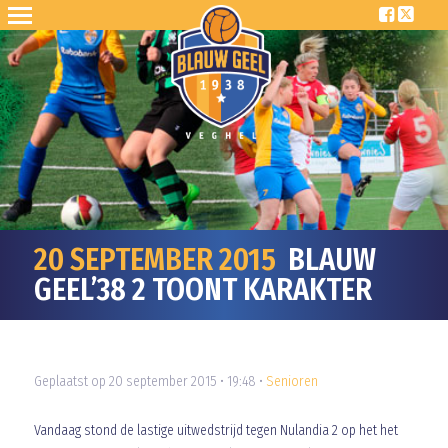
20 SEPTEMBER 2015
BLAUW
GEEL’38 2 TOONT KARAKTER
Geplaatst op 20 september 2015 • 19:48 •
Senioren
Vandaag stond de lastige uitwedstrijd tegen Nulandia 2 op het het