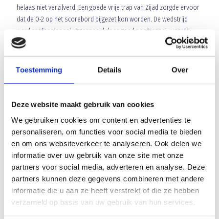
helaas niet verzilverd. Een goede vrije trap van Zijad zorgde ervoor
dat de 0-2 op het scorebord bijgezet kon worden. De wedstrijd
werd professioneel uitgespeeld door goed positiespel, waarbij
Nulandia 2 alleen maar een paar opportunistische ballen richting de
spitsen afvuurde maar deze werden nimmer gevaarlijk.
Complimenten voor de ingevallen krachten die ervoor zorgde dat
Toestemming
Details
Over
het niveau behouden bleef en de energie in het spel gegarandeerd
bleef. Er is vandaag karakter getoond en er is als een eenheid
gestreden om het gewenste resultaat te behalen. Volgende week
Deze website maakt gebruik van cookies
thuis de derby tegen Udi 2. Een interessante krachtmeting en een
We gebruiken cookies om content en advertenties te
wedstrijd om naar uit te kijken.
Youssef Laaroussi
personaliseren, om functies voor social media te bieden
en om ons websiteverkeer te analyseren. Ook delen we
Array
informatie over uw gebruik van onze site met onze
Twitter
Facebook
WhatsApp
partners voor social media, adverteren en analyse. Deze
partners kunnen deze gegevens combineren met andere
Met sponsor Koflexwerk en twee overwinningen op rij
informatie die u aan ze heeft verstrekt of die ze hebben
verzameld op basis van uw gebruik van hun services.
Koude kermis; nul uit drie