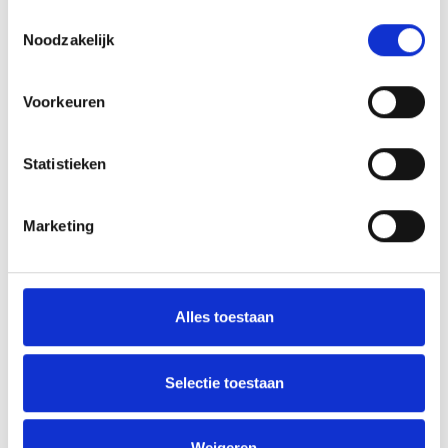
Toestemmingsselectie
Noodzakelijk
AANMELDEN LID
Voorkeuren
Statistieken
Marketing
RECENT NIEUWS
‘Méér kansen voor de eigen jeugd’
Alles toestaan
Groot onderhoud op ons sportpark
Selectie toestaan
Overwinning op Mierlo Hout
Gelijkspel in eerste oefenwedstrijd tweede blok
Weigeren