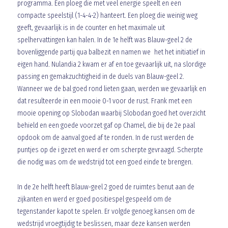
programma. Een ploeg die met veel energie speelt en een
compacte speelstijl (1-4-4-2) hanteert. Een ploeg die weinig weg
geeft, gevaarlijk is in de counter en het maximale uit
spelhervattingen kan halen. In de 1e helft was Blauw-geel 2 de
bovenliggende partij qua balbezit en namen we het het initiatief in
eigen hand. Nulandia 2 kwam er af en toe gevaarlijk uit, na slordige
passing en gemakzuchtigheid in de duels van Blauw-geel 2.
Wanneer we de bal goed rond lieten gaan, werden we gevaarlijk en
dat resulteerde in een mooie 0-1 voor de rust. Frank met een
mooie opening op Slobodan waarbij Slobodan goed het overzicht
behield en een goede voorzet gaf op Chamel, die bij de 2e paal
opdook om de aanval goed af te ronden. In de rust werden de
puntjes op de i gezet en werd er om scherpte gevraagd. Scherpte
die nodig was om de wedstrijd tot een goed einde te brengen.
In de 2e helft heeft Blauw-geel 2 goed de ruimtes benut aan de
zijkanten en werd er goed positiespel gespeeld om de
tegenstander kapot te spelen. Er volgde genoeg kansen om de
wedstrijd vroegtijdig te beslissen, maar deze kansen werden