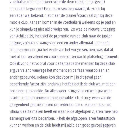
voetbalseizoen staat weer voor de deur of is(in mijn geval)
inmiddels begonnen! Een nieuw seizoen waarbij ik, zoals bij
eenieder wel bekend, niet meer de trainer/coach zal zijn bij deze
mooie club. Kansen komen in de voetballerij weleens op je pad en
kun je simpelweg niet altijd weigeren. Zo was de nieuwe uitdaging
van Achilles’29, inclusief de promotie van de club naar de Jupiler
League, zo’n kans. Aangezien een en ander allemaal laat heeft
plaats gevonden ,na het einde van het vorige seizoen, was dat al
met al een vervelend en vooral een onverwacht plotseling moment.
Ook ik vond het vooral voor de fantastische mensen bij deze club
erg vervelend vanwege het moment en de fase waarop een en
ander gebeurde. Helaas kon dat voor mij in dit geval geen
beperkende factor zijn, ondanks het feit dat ik de club wel met een
probleem opzadelde. Nu alles weer is ingevuld en we bijna weer
starten met de nieuwe competitie wilde ik toch nog even van de
gelegenheid gebruik maken om iedereen die ook maar iets met
Blauw Geel te maken heeft en waar ik de afgelopen 2 jaren mee heb
samengewerkt te bedanken. Ik heb de afgelopen jaren fantastisch
kunnen werken en de club heeft mij altijd een goed gevoel gegeven.