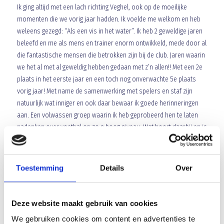
Ik ging altijd met een lach richting Veghel, ook op de moeilijke
momenten die we vorig jaar hadden. Ik voelde me welkom en heb
weleens gezegd: “Als een vis in het water”. Ik heb 2 geweldige jaren
beleefd en me als mens en trainer enorm ontwikkeld, mede door al
die fantastische mensen die betrokken zijn bij de club. Jaren waarin
we het al met al geweldig hebben gedaan met z’n allen!! Met een 2e
plaats in het eerste jaar en een toch nog onverwachte 5e plaats
vorig jaar! Met name de samenwerking met spelers en staf zijn
natuurlijk wat inniger en ook daar bewaar ik goede herinneringen
aan. Een volwassen groep waarin ik heb geprobeerd hen te laten
nadenken over voetbal op zo n hoog niveau. Wat hoort daarbij en is
ervoor nodig en wat juist niet!? Een groep die verantwoordelijkheid
nam en vooral een doel had. Uiteindelijk hebben we in die 2 jaren
aardig wat doelen bereikt!! Al met al heb ik dus in die 2 jaren een
Toestemming
Details
Over
fantastische tijd gehad bij de club en niet alleen ik, maar ook mijn
familie voelde zich welkom en gewenst! Met weemoed heb ik plots
afscheid moeten nemen, maar zoals veel mensen wel roepen, dat
Deze website maakt gebruik van cookies
ik zeker nog zal terugkomen. Is het niet om wedstrijden te
We gebruiken cookies om content en advertenties te
bezoeken, dan misschien in de toekomst wel weer als trainer (je