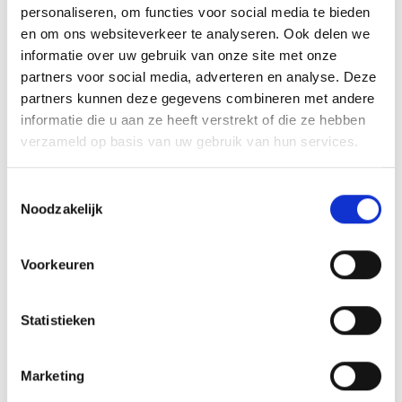
personaliseren, om functies voor social media te bieden
weet maar nooit!!)
en om ons websiteverkeer te analyseren. Ook delen we
informatie over uw gebruik van onze site met onze
Ik wens iedereen bij de club het allerbeste en het vaandelteam
partners voor social media, adverteren en analyse. Deze
inclusief de staf een sportief geweldig seizoen!
Bedankt allemaal
partners kunnen deze gegevens combineren met andere
voor 2 geweldige jaren!!!
informatie die u aan ze heeft verstrekt of die ze hebben
verzameld op basis van uw gebruik van hun services.
Tot snel!!
Toestemmingsselectie
Array
Noodzakelijk
Twitter
Facebook
WhatsApp
Voorkeuren
Blauwgeel 38`/Jumbo vierde dit weekend haar 75-jarig
bestaan
Statistieken
75 jarig jubileum Blauw Geel’38/Jumbo
Marketing