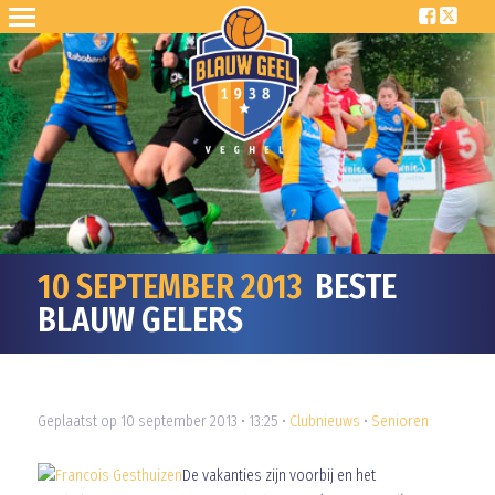
10 SEPTEMBER 2013
BESTE
BLAUW GELERS
Geplaatst op 10 september 2013 • 13:25 •
Clubnieuws
•
Senioren
De vakanties zijn voorbij en het