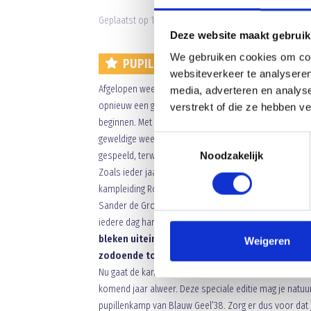
Geplaatst op 17 juli 2018 • 11:21 •
Nieuws
•
Clubnieuws
Deze website maakt gebruik
We gebruiken cookies om cont
PUPILLENKAMP BLAUW GEEL’38 OP
websiteverkeer te analyseren
Afgelopen week stond voor de
49e
keer in de clubhis
media, adverteren en analys
opnieuw een grote stoet auto’s vanuit Veghel naar de
verstrekt of die ze hebben v
beginnen. Met opnieuw een prachtig kampgebouw, fan
geweldige week. Klassieke kampspelen als het Ballonn
Toestemmingsselectie
gespeeld, terwijl ook nieuwe spelletjes natuurlijk voor
Noodzakelijk
Zoals ieder jaar werd ook tijdens deze editie van het
kampleiding Robbert Mols de prijsuitreiking gepresent
Sander de Groot, Rijk Kanters, Maja Sklodowska, Yent
iedere dag hard gewerkt om zo hoog mogelijk te eindig
bleken uiteindelijk de besten. Sem Janssen ma
Weigeren
zodoende tot winnaar van de penaltybokaal.
Nu gaat de kampleiding genieten van een welverdiend
komend jaar alweer. Deze speciale editie mag je natuu
pupillenkamp van Blauw Geel’38. Zorg er dus voor dat 