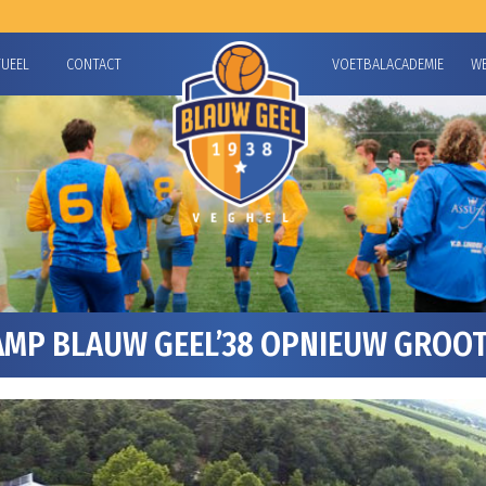
TUEEL
CONTACT
VOETBALACADEMIE
W
MP BLAUW GEEL’38 OPNIEUW GROOT