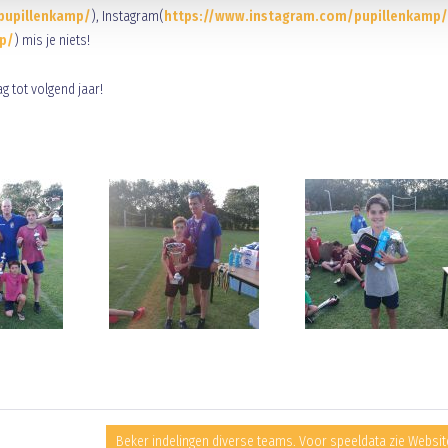
pupillenkamp/
), Instagram(
https://www.instagram.com/pupillenkamp/
p/
) mis je niets!
g tot volgend jaar!
Beker indelingen diverse teams. Voor speeldata zie Websit