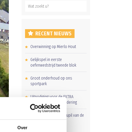
RECENT NIEUWS
Overwinning op Mierlo Hout
Gelijkspel in eerste
oefenwedstrijd tweede blok
Groot onderhoud op ons
sportpark
Uitnodiging voor de EXTRA
Algemene Ledenvergadering
Word jij de volgende Pupil van de
Week bij BlauwGeel?
Over