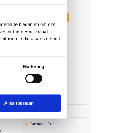
CATEGORIEËN
 media te bieden en om ons
ze partners voor social
Clubnieuws
nformatie die u aan ze heeft
an
Senioren
Junioren
iek
Marketing
Pupillen
ofd
,
Dames
rd
Veteranen
Alles toestaan
Zaterdag
p van
Business Club
Via