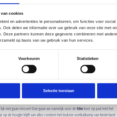
 van cookies
ent en advertenties te personaliseren, om functies voor social
NIEUW GROOT SUCCES!
. Ook delen we informatie over uw gebruik van onze site met on
torie het pupillenkamp van Blauw Geel’38 op het programma. Zondag 8 juli trok
e. Deze partners kunnen deze gegevens combineren met andere i
 Willy-Hoeve in Bergeijk. Na het kampopeningsspel kon het voetbalkamp echt ga
erzameld op basis van uw gebruik van hun services.
tastisch weer en een enthousiaste groep deelnemers werd het wederom een
enspel, Streepjesroof, het Zweeds Loopspel, Vierkamp en Atletiek werden fanat
bij kwamen in het bos en op het veld.
Voorkeuren
Statistieken
 voetbalkamp fel gestreden om verschillende prijzen. Vrijdagavond werd door ho
eerd en bleek Iran de beste ploeg van dit jaar. Amir Loubane, Thomas van de Ven
e Mulder en leider Jos kregen hiervoor een welverdiende beloning. Daarnaast we
en in het atletiek-klassement.
Nouri Sabbahi (JO13) en Pim Metsaars (JO11)
akte gedurende de week de meeste strafschoppen en kroonde zich
Selectie toestaan
e vakantie, maar de na zomer beginnen de voorbereidingen voor het voetbalkam
rlijk niet gaan missen! Dan gaan we namelijk voor de
50e
keer op pad met het
je op de hoogte blijft van alles rondom het leukste voetbalkamp van Nederland. 