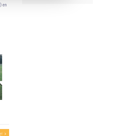
) en
e!