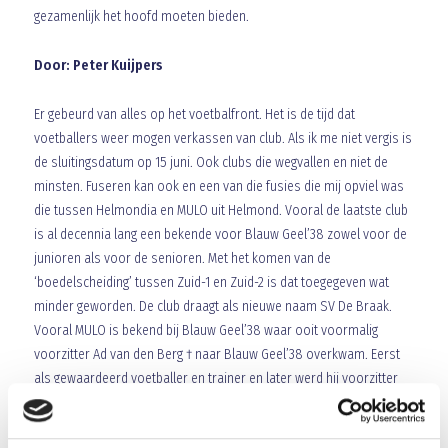
gezamenlijk het hoofd moeten bieden.
Door: Peter Kuijpers
Er gebeurd van alles op het voetbalfront. Het is de tijd dat
voetballers weer mogen verkassen van club. Als ik me niet vergis is
de sluitingsdatum op 15 juni. Ook clubs die wegvallen en niet de
minsten. Fuseren kan ook en een van die fusies die mij opviel was
die tussen Helmondia en MULO uit Helmond. Vooral de laatste club
is al decennia lang een bekende voor Blauw Geel’38 zowel voor de
junioren als voor de senioren. Met het komen van de
‘boedelscheiding’ tussen Zuid-1 en Zuid-2 is dat toegegeven wat
minder geworden. De club draagt als nieuwe naam SV De Braak.
Vooral MULO is bekend bij Blauw Geel’38 waar ooit voormalig
voorzitter Ad van den Berg † naar Blauw Geel’38 overkwam. Eerst
als gewaardeerd voetballer en trainer en later werd hij voorzitter
van de club. Maar de club bracht ook de snelste tweeling die ooit op
de Nederlandse velden vertoefden: René en Willy van de Kerkhof