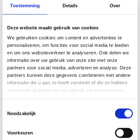
voort. Op de parkeerplaats van Sportpark de Braak staat of stond
Toestemming
Details
Over
een ouderwets frietkot. De Corner, en hij niet alleen, heeft zich voor
vertrek naar Veghel maar wat vaak te goed gedaan aan de
overigens heerlijke vette hap daar. Een echte aanbeveling mocht u
Deze website maakt gebruik van cookies
nog ooit uw auto parkeren daar.
We gebruiken cookies om content en advertenties te
Operator Kees Hillebrand en ondergetekende maakten dinsdag een
personaliseren, om functies voor social media te bieden
paar opnames onder anderen met Youssef en voorzitter Edwin.
en om ons websiteverkeer te analyseren. Ook delen we
Wel volgens de corona gestelde normen. Excuses voor het soms
informatie over uw gebruik van onze site met onze
wat onhandig gehannes met de (1,5 meter) microfoon.
partners voor social media, adverteren en analyse. Deze
partners kunnen deze gegevens combineren met andere
GESPREK MET VOORZITTER EDWIN VAN DEN BOOM
informatie die u aan ze heeft verstrekt of die ze hebben
verzameld op basis van uw gebruik van hun services.
https://www.youtube.com/watch?v=vgE4q-k-
5Jo&feature=youtu.be
Toestemmingsselectie
Noodzakelijk
GESPREK MET YOUSSEF LAAROUSSI TRAINER VAN
O-23
Voorkeuren
https://www.youtube.com/watch?