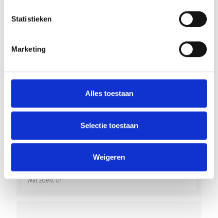
v=DlZIIg9ZB1I&feature=youtu.be
Statistieken
Array
Twitter
Facebook
WhatsApp
Marketing
Aanpassing trainingsschema de komende weken
Peter’s “Corona” Corner Blauw Geel’38/JUMBO
Alles toestaan
Selectie toestaan
AANMELDEN LID
Weigeren