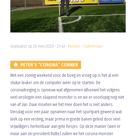
Geplaatst op 20 mei 2020 • 21:43 •
Nieuws
•
Clubnieuws
PETER’S “CORONA” CORNER
Met een zonnig weekend voor de boeg en vroeg op is het al een
stukje leuker om de computer weer op te starten. De
coronadreiging is opnieuw wat afgenomen alhoewel het volgens
veel virologen een sluipend monster is en we er voorlopig nog niet
van af zijn. Daar moeten we het mee doen het is niet anders.
Dinsdag voor een paar opnamen naar het sportpark geweest wat
leek op een vesting, maar prima in goede banen geleid door veel
vrijwilligers herkenbaar aan gele hesjes. Op deze manier (wen er
maar aan zei president Rutte) zullen we het corona monster