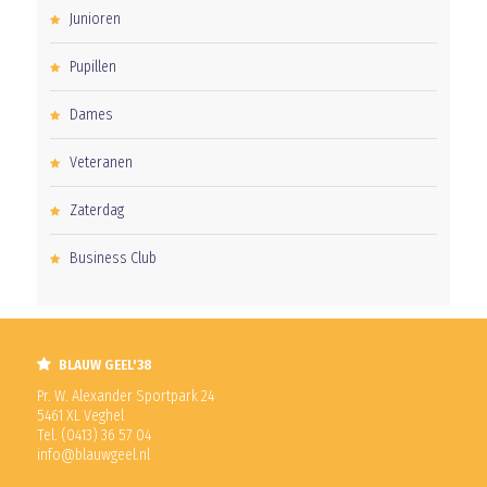
Junioren
Pupillen
Dames
Veteranen
Zaterdag
Business Club
BLAUW GEEL'38
Pr. W. Alexander Sportpark 24
5461 XL Veghel
Tel. (0413) 36 57 04
info@blauwgeel.nl