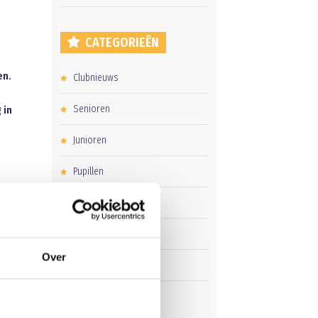
CATEGORIEËN
en.
Clubnieuws
Senioren
 in
Junioren
Pupillen
Dames
en
Veteranen
r mijn
Over
Zaterdag
s
Business Club
einde
aar