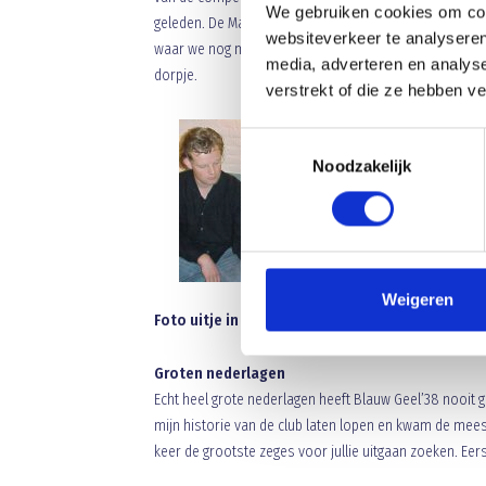
We gebruiken cookies om cont
geleden. De Maas schitterde nog als vanouds en kronkel
websiteverkeer te analyseren
waar we nog menig biertje naar binnen hebben geschoven
media, adverteren en analys
dorpje.
verstrekt of die ze hebben v
Toestemmingsselectie
Noodzakelijk
Weigeren
Foto uitje in mei 2000 naar Arcen
Groten nederlagen
Echt heel grote nederlagen heeft Blauw Geel’38 nooit ge
mijn historie van de club laten lopen en kwam de meest
keer de grootste zeges voor jullie uitgaan zoeken. Eer