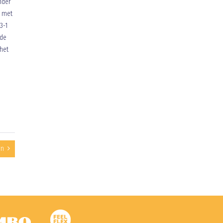
nder
g met
3-1
 de
 het
rn