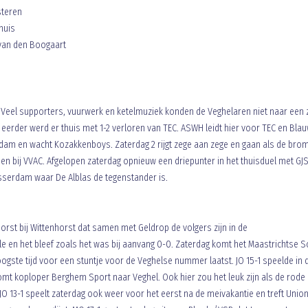
steren
huis
 van den Boogaart
n
ald. Veel supporters, vuurwerk en ketelmuziek konden de Veghelaren niet naar een
erder werd er thuis met 1-2 verloren van TEC. ASWH leidt hier voor TEC en Bla
dam en wacht Kozakkenboys. Zaterdag 2 rijgt zege aan zege en gaan als de bro
n bij VVAC. Afgelopen zaterdag opnieuw een driepunter in het thuisduel met GJS
sserdam waar De Alblas de tegenstander is.
Horst bij Wittenhorst dat samen met Geldrop de volgers zijn in de
ole en het bleef zoals het was bij aanvang 0-0. Zaterdag komt het Maastrichtse 
ogste tijd voor een stuntje voor de Veghelse nummer laatst. JO 15-1 speelde in 
t koploper Berghem Sport naar Veghel. Ook hier zou het leuk zijn als de rode
O 13-1 speelt zaterdag ook weer voor het eerst na de meivakantie en treft Union