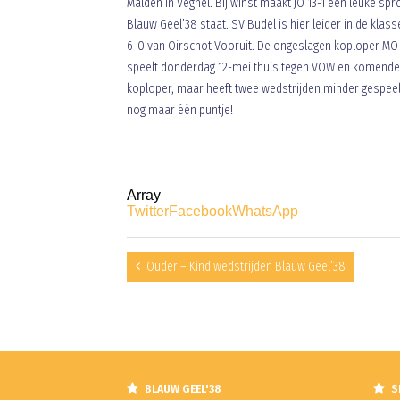
Malden in Veghel. Bij winst maakt JO 13-1 een leuke sp
Blauw Geel’38 staat. SV Budel is hier leider in de kla
6-0 van Oirschot Vooruit. De ongeslagen koploper MO
speelt donderdag 12-mei thuis tegen VOW en komende z
koploper, maar heeft twee wedstrijden minder gespeelt 
nog maar één puntje!
Array
Twitter
Facebook
WhatsApp
Ouder – Kind wedstrijden Blauw Geel’38
BLAUW GEEL'38
S