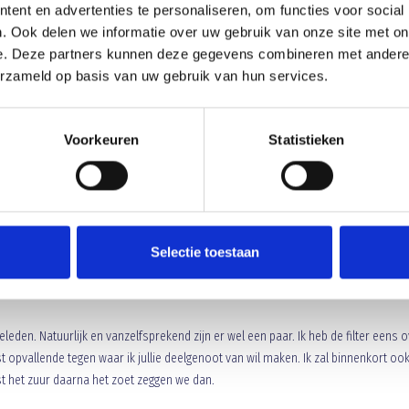
ent en advertenties te personaliseren, om functies voor social
de zich nog altijd een weg langs het dorp. De cafés op het pleintje waren er oo
. Ook delen we informatie over uw gebruik van onze site met on
. Hoe bizar en onwerkelijk eigenlijk of de tijd had stil gestaan in dit Limburgse
e. Deze partners kunnen deze gegevens combineren met andere i
erzameld op basis van uw gebruik van hun services.
Voorkeuren
Statistieken
Selectie toestaan
leden. Natuurlijk en vanzelfsprekend zijn er wel een paar. Ik heb de filter eens 
 opvallende tegen waar ik jullie deelgenoot van wil maken. Ik zal binnenkort oo
st het zuur daarna het zoet zeggen we dan.