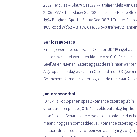
2022 Hercules – Blauw Geel’38 7-1 trainer Niels van Ca
2006 EVV Echt – Blauw Geel’38 6-0 trainer Harrie Blok
1994 Berghem Sport – Blauw Geel’38 7-1 Trainer Cees
1977 Rood Wit’62 – Blauw Geel’38 5-0 trainer Ad Janse
Seniorenvoetbal
Eindelijk werd het duel van 0-23 uit bij UDI’19 ingeha
schreeuwen. Het werd een bloedeloze 0-0. Drie dagen e
Geel’38 en Nuenen. Zaterdag gaat de reis naar Werken
Afgelopen dinsdag werd er in Ottoland met 0-3 gewonne
Gorinchem. Komende zaterdag gaat de reis naar Albla
Juniorenvoetbal
JO 19-1 is koploper en speelt komende zaterdag uit in 
voorjaarscompetitie. JO 17-1 speelde zaterdag bij The
naar Veghel. Scharn is de ongeslagen koploper, dus ho
maand nog geen competitieduel. Komende zaterdag kom
lantaarndrager eens voor een verrassing ging zorgen. J