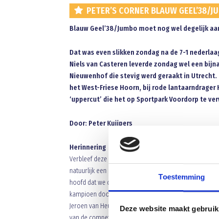
PETER’S CORNER BLAUW GEEL’38/J
Blauw Geel’38/Jumbo moet nog wel degelijk aa
Dat was even slikken zondag na de 7-1 nederlaa
Niels van Casteren leverde zondag wel een bijn
Nieuwenhof die stevig werd geraakt in Utrecht.
het West-Friese Hoorn, bij rode lantaarndrager 
‘uppercut’ die het op Sportpark Voordorp te ve
Door: Peter Kuijpers
Herinnering
Verbleef deze week een paar dagen op de Roompot in A
natuurlijk een duik in het warme en geneeskrachtige (
Toestemming
hoofd dat we daar op diezelfde plek 22 jaar geleden oo
kampioen door een 1-4 overwinning bij RKJVV er volgde
Jeroen van Heugten en topscorer Alexander van der Ho
Deze website maakt gebruik
van de competitie stond al vast al hing er wel een gro