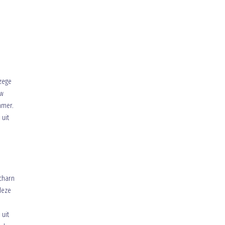
 zege
uw
mmer.
 uit
Scharn
deze
 uit