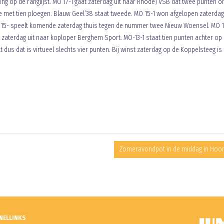
rong op de ranglijst. MO 17-1 gaat zaterdag uit naar Rhode/VSB dat twee punten o
sse met tien ploegen. Blauw Geel’38 staat tweede. MO 15-1 won afgelopen zaterda
 15- speelt komende zaterdag thuis tegen de nummer twee Nieuw Woensel. MO 1
aterdag uit naar koploper Berghem Sport. MO-13-1 staat tien punten achter op
dus dat is virtueel slechts vier punten. Bij winst zaterdag op de Koppelsteeg is
Zomeravondpot in de middag in Hoo
NELLINKS