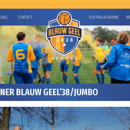
TUEEL
CONTACT
VOETBALACADEMIE
W
NER BLAUW GEEL’38/JUMBO