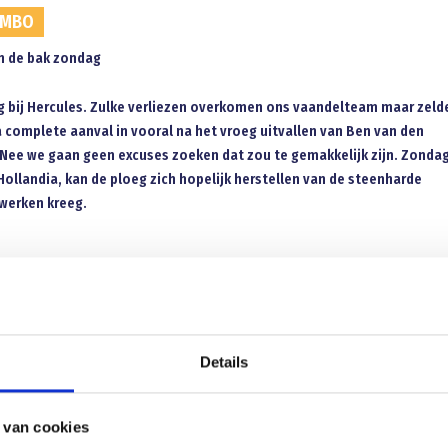
UMBO
n de bak zondag
g bij Hercules. Zulke verliezen overkomen ons vaandelteam maar zeld
a complete aanval in vooral na het vroeg uitvallen van Ben van den
 Nee we gaan geen excuses zoeken dat zou te gemakkelijk zijn. Zondag
Hollandia, kan de ploeg zich hopelijk herstellen van de steenharde
rwerken kreeg.
rcen bij het Thermaal bad. Mooie omgeving en lekker om te wandelen, fietsen 
dé zeggu zu doar) water van het zwembad daar. Plots schoten herinneringen doo
Details
k waren. Het was een wat bizarre situatie. In April 2000 werd Blauw Geel’38
 een grandioos feest. Een week later kantelde de sfeer 180 graden nadat speler
fstad dodelijk verongelukte op Paaszaterdag. Het geplande weekendje aan het 
 van cookies
te schaduw over dat weekend. Arcen was niet veel veranderd in vergelijk met 22 j