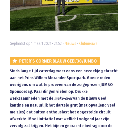
Geplaatst op 1 maart 2021 • 21:52 •
Nieuws
•
Clubnieuws
PETER’S CORNER BLAUW GEEL’38/JUMBO
Sinds lange tijd zaterdag weer eens een bezoekje gebracht
aan het Prins Willem Alexander Sportpark. Goede reden
overigens om wat te proeven van de zo geprezen JUMBO
Sponsordag. Paar dingen vielen op. Drukke
werkzaamheden met de
make-over
van de Blauw Geel
kantine en natuurlijk het dartele grut (met opvallend veel
meisjes) dat buiten enthousiast het opgestelde circuit
afwerkte. Mooi initiatief wat wellicht volgend jaar zijn
vervolg zal krijgen. Het bijeen gebrachte bedrag door de