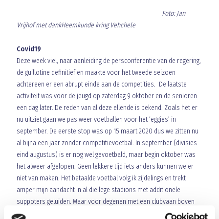
Foto: Jan
Vrijhof met dankHeemkunde kring Vehchele
Covid19
Deze week viel, naar aanleiding de persconferentie van de regering,
de guillotine definitief en maakte voor het tweede seizoen
achtereen er een abrupt einde aan de competities. De laatste
activiteit was voor de jeugd op zaterdag 9 oktober en de senioren
een dag later. De reden van al deze ellende is bekend. Zoals het er
nu uitziet gaan we pas weer voetballen voor het ‘eggies’ in
september. De eerste stop was op 15 maart 2020 dus we zitten nu
al bijna een jaar zonder competitievoetbal. In september (divisies
eind augustus) is er nog wel gevoetbald, maar begin oktober was
het alweer afgelopen. Geen lekkere tijd iets anders kunnen we er
niet van maken. Het betaalde voetbal volg ik zijdelings en trekt
amper mijn aandacht in al die lege stadions met additionele
suppoters geluiden. Maar voor degenen met een clubvaan boven
hun bed wellicht een verzachting om de tijd door te komen. Hopelijk