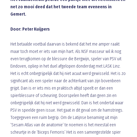
net zo mooi deed dat het tweede team eveneens in
Gemert.
Door: Peter Kuijpers
Het betaalde voetbal daarvan is bekend dat het me amper raakt
maar toch moet er iets van mijn hart. Als NSF masseur wil ik nog
even terugkomen op de blessure die Bergwijn, speler van PSV uit
Eindoven, opliep in het duel afgelopen donderdag met LASK Linz.
Het is echt onbegrijpelijk dat hij niet acuut werd gewisseld. Het is zo
significant als een speler naar de achterkant van zijn bovenbeen
grijpt. Dan is er iets mis en praktisch altijd speelt er dan een
spierblessure of scheuring. Doorspelen heeft dan geen zin en
onbegrijpelijk dat hij niet werd gewisseld. Dan is het ondertal waar
PSV in speelde geen issue. Het gaat in dit geval om de hamstrings.
Toegegeven een ruim begrip. Om de Latijnse benaming uit mijn
‘Sesam Atlas van de anatomie’ te noemen is het meestal een
scheurtje in de ‘Biceps Femoris’ Het is een samengestelde spier