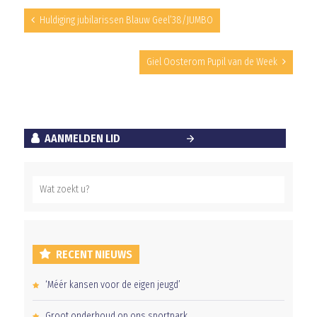
Huldiging jubilarissen Blauw Geel’38/JUMBO
Giel Oosterom Pupil van de Week
AANMELDEN LID
RECENT NIEUWS
‘Méér kansen voor de eigen jeugd’
Groot onderhoud op ons sportpark