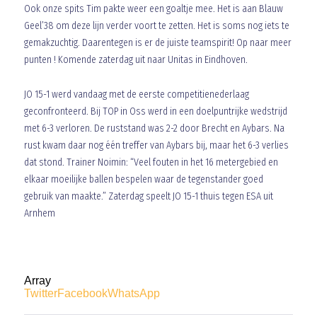
Ook onze spits Tim pakte weer een goaltje mee. Het is aan Blauw
Geel’38 om deze lijn verder voort te zetten. Het is soms nog iets te
gemakzuchtig. Daarentegen is er de juiste teamspirit! Op naar meer
punten ! Komende zaterdag uit naar Unitas in Eindhoven.
JO 15-1 werd vandaag met de eerste competitienederlaag
geconfronteerd. Bij TOP in Oss werd in een doelpuntrijke wedstrijd
met 6-3 verloren. De ruststand was 2-2 door Brecht en Aybars. Na
rust kwam daar nog één treffer van Aybars bij, maar het 6-3 verlies
dat stond. Trainer Noimin: “Veel fouten in het 16 metergebied en
elkaar moeilijke ballen bespelen waar de tegenstander goed
gebruik van maakte.” Zaterdag speelt JO 15-1 thuis tegen ESA uit
Arnhem
Array
Twitter
Facebook
WhatsApp