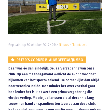
Geplaatst op 30 oktober 2019 • 9:14 •
Nieuws
•
Clubnieuws
PETER’S CORNER BLAUW GEEL’38/JUMBO
Daar was-ie dan eindelijk: De Jaarvergadering van onze
club. Op een maandagavond wellicht de avond voor het
bijkomen van het sportweekend. De corner kijkt dan altijd
naar Veronica Inside. Hoe minder het over voetbal gaat
hoe leuker het is. Het werd een prima vergadering die
vlotjes verliep. Mooie jubilarissen die al decennia lang
trouw hun hand en spandiensten leverde aan deze club.
Het vaandelteam peurde een puntje mee uit Heemskerk en