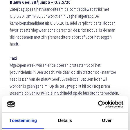
Blauw Geel’38/Jumbo – O.S.S.’20
Zaterdag speelt het vaandelteam de competitiewedstrijd met
O.S.S.20. Om 19.30 uur wordt er in Veghel afgetrapt. De
kampioenskandidaat uit O.S.S.’20 is, adel verplicht, de te kloppen
favoriet zaterdag waar scheidsrechter de Brito Roque, is de man
die het samen met zijn grensrechters sportief voor het zeggen
heeft.
Taxi
Afgelopen week waren er de boeren protesten voor het
provinciehuis in Den Bosch. Wie daar op zijn tractor ook naar toe
reed is Ben van de Blauw Geel’38/selectie. Dat Ben boer wil
worden is geen geheim. Op de terugweg pikt hij ook nog Bram
Besems op van JO 19-1 die in Schijndel op de bus stond te wachten.
Bram werd thuis aan de deur gedropt.
Leuke dingen
Toestemming
Details
Over
Uit de ALV (algemene leden vergadering) kwam ten berde dat de
ledenadministratie via het KNVB programma via Sportlink gaat