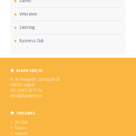
Dames
Veteranen
Zaterdag
Business Club
BLAUW GEEL'38
Pr. W. Alexander Sportpark 24
5461 XL Veghel
Tel. (0413) 36 57 04
info@blauwgeel.nl
SNELLINKS
De Club
Teams
Actueel