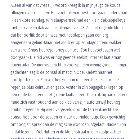
Alleen al van dat vreselijk woord kreeg ik in mijn jeugd de koude
rillingen over mij heen. Het voetballen moest doorgaan anders had
ik een klote zondag. Mijn slaapvertrek had een klein dakkappelletje
met een zinken dak aan de Julianastraat 23. Als het regende klonk
dat behoorlijk door en was met het slapen gaan een erg
aangenaam geluid. Maar niet als ik er op zondagochtend wakker
van werd. Ships het regent nog aan toe. Zou het voetballen wel
doorgaan? Die tijd was er nog geen teletekst, internet laat staan
buienradar. De nieuwsberichten voorspelden weinig goeds. In mijn
gedachten zag ik de consul al met zijn Opel Kadett naar het
sportpark rijden. Een wat benige man met een beige gabardine
regenjas plus ceintuur en gesp. Achter in zijn bagagebak lagen op
een oude krant een stel groene kuitlaarzen. Die trok hij aan met een
hand zich vasthoudend aan de klep van zijn auto terwijl het nog
continu regende. Hij werd vergezeld door de terreinknecht. De
consul liep door de zestien en naar de middenstip. Keek gewichtig
omhoog en sprak dan de magische woorden: Afgelast. Nadien kon
je dat lezen bij Piet Hutten in de Molenstraat in een kastje achter