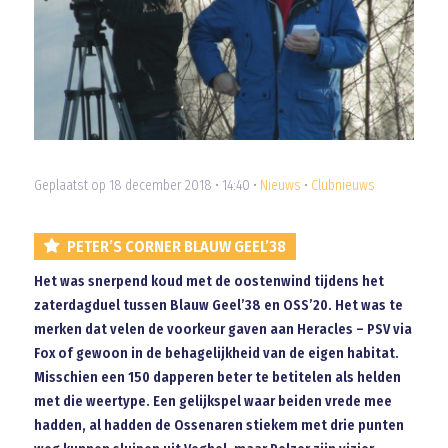
Geplaatst op 18 december 2018 • 14:40 •
Nieuws
•
Clubnieuws
PETER’S CORNER BLAUW GEEL’38
Het was snerpend koud met de oostenwind tijdens het
zaterdagduel tussen Blauw Geel’38 en OSS’20. Het was te
merken dat velen de voorkeur gaven aan Heracles – PSV via
Fox of gewoon in de behagelijkheid van de eigen habitat.
Misschien een 150 dapperen beter te betitelen als helden
met die weertype. Een gelijkspel waar beiden vrede mee
hadden, al hadden de Ossenaren stiekem met drie punten