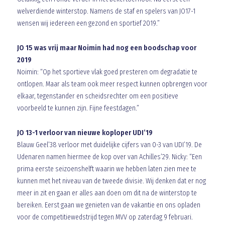
welverdiende winterstop. Namens de staf en spelers van JO17-1
wensen wij iedereen een gezond en sportief 2019.”
JO 15 was vrij maar Noimin had nog een boodschap voor
2019
Noimin: “Op het sportieve vlak goed presteren om degradatie te
ontlopen. Maar als team ook meer respect kunnen opbrengen voor
elkaar, tegenstander en scheidsrechter om een positieve
voorbeeld te kunnen zijn. Fijne feestdagen.”
JO 13-1 verloor van nieuwe koploper UDI’19
Blauw Geel’38 verloor met duidelijke cijfers van 0-3 van UDI’19. De
Udenaren namen hiermee de kop over van Achilles’29. Nicky: “Een
prima eerste seizoenshelft waarin we hebben laten zien mee te
kunnen met het niveau van de tweede divisie. Wij denken dat er nog
meer in zit en gaan er alles aan doen om dit na de winterstop te
bereiken. Eerst gaan we genieten van de vakantie en ons opladen
voor de competitiewedstrijd tegen MVV op zaterdag 9 februari.