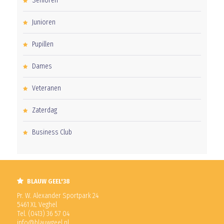
Senioren
Junioren
Pupillen
Dames
Veteranen
Zaterdag
Business Club
BLAUW GEEL'38
Pr. W. Alexander Sportpark 24
5461 XL Veghel
Tel. (0413) 36 57 04
info@blauwgeel.nl