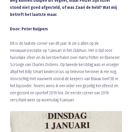
weg kunnen sluipen uit Veghel, maar Pelzer zijn vizier
stond niet goed afgesteld, of was Zaari de held? Wat mij
betreft het laatste maar.
Door: Peter Kuijpers
Dit is de laatste corner van dit jaar. Ik zie u allen op de
nieuwjaarsreceptie op 1 januari in het clubhuis. Het is tijd voor
huiselijke sfeer en de kerstverhalen over Harry Potter en Ebenezer
Scrooge van Charles Dickens. Op tweede kerstdag was er vroeger
altijd het Billy Smart kindercircus op televisie herinner ik me nog.
Voorzichtig met vuurwerk vooral de keepers van Blauw Geel’38 in
het bijzonder. Tevens wens ik een ieder een gezellig Kerstfeest en
een gezond en sportief 2019 toe. De eerste corner van 2019
verschijnt weer op woensdag 9 januari.