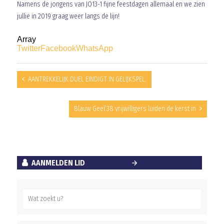
Namens de jongens van JO13-1 fijne feestdagen allemaal en we zien
jullie in 2019 graag weer langs de lijn!
Array
Twitter
Facebook
WhatsApp
AANTREKKELIJK DUEL EINDIGT IN GELIJKSPEL.
Blauw Geel’38 vrijwilligers luiden de kerst in
AANMELDEN LID