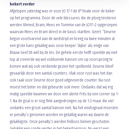
bekert verder
e
Afgelopen zaterdag was er voor JO 17-1 de 8
finale voor de beker
op het programma. Door de vele blessures die de ploeg teisteren
werden Ahmed, Bram, Mees en Tommie van de JO17–2 opgeroepen
waarvan Mees en Bram direct in de basis startten. Geert: “Deurne
begon voortvarend aan de wedstrijd en kreeg na twee minuten al
een grote kans gelukkig was onze keeper ‘dijkie’ als enige van
Blauw Geel’38 wél bij de les. De gehele eerste helft speelde wij niet
top al creëerde wij wel voldoende kansen om op voorsprong te
komen wat wij ook verdiende gezien het spelbeeld. Deurne bleef
gevaarlijk door een aantal counters. Vlak voor rust was het dan
ook raak voor Deurne door goed uitgevoerde counter. Na rust
moest het beter en dat gebeurde ook meer. Ondanks dat wij erg
matig speelde kwamen we door een alerte Frits bij een corner op 1-
1. Na de goal is er nog flink aangedrongen op de 1-2 maar die viel
ondanks een groot aantal kansen niet. Na het eindsignaal moesten
er penalty’s genomen worden en gelukkig waren wij daarin de
gelukkigste. Onze penalty’s werden feilloos binnen geschoten.
Gelukkig een ronde verder in het bekertoernooi. Nu eerst een