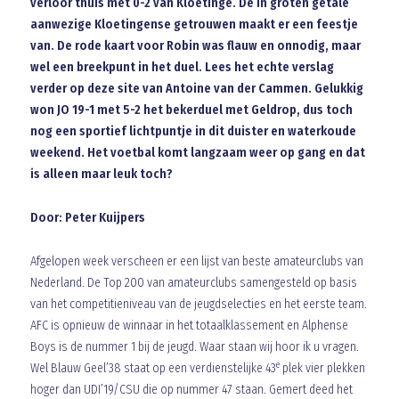
verloor thuis met 0-2 van Kloetinge. De in groten getale
aanwezige Kloetingense getrouwen maakt er een feestje
van. De rode kaart voor Robin was flauw en onnodig, maar
wel een breekpunt in het duel. Lees het echte verslag
verder op deze site van
Antoine van der Cammen
. Gelukkig
won JO 19-1 met 5-2 het bekerduel met Geldrop, dus toch
nog een sportief lichtpuntje in dit duister en waterkoude
weekend. Het voetbal komt langzaam weer op gang en dat
is alleen maar leuk toch?
Door: Peter Kuijpers
Afgelopen week verscheen er een lijst van beste amateurclubs van
Nederland. De Top 200 van amateurclubs samengesteld op basis
van het competitieniveau van de jeugdselecties en het eerste team.
AFC is opnieuw de winnaar in het totaalklassement en Alphense
Boys is de nummer 1 bij de jeugd. Waar staan wij hoor ik u vragen.
e
Wel Blauw Geel’38 staat op een verdienstelijke 43
plek vier plekken
hoger dan UDI’19/CSU die op nummer 47 staan. Gemert deed het