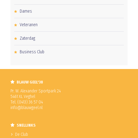
Dames
Veteranen
Zaterdag
Business Club
BLAUW GEEL'38
Pr. W. Alexander Sportpark 24
5461 XL Veghel
Tel. (0413) 36 57 04
info@blauwgeel.nl
SNELLINKS
De Club