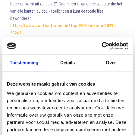
beter en komt uit op plek 27. Neem een kijkje op de website die het
van alle kanten duidelijk toelicht en u kunt de totale lijst
bewonderen
https://www.voetbaltrainer.nl/top-200-seizoen-2023-
2024/
Jeugdvoetbal Jongens
JO 19-1 won met 5-2 voor de beker van Geldrop. Mooi resultaat dat
is zeker. Voor JO 19-1 begint volgende week de competitie die een
Toestemming
Details
Over
compleet nieuwe setting kent. Deze voorjaarscompetitie gaat over
14 wedstrijden. Zaterdag gaat het beginnen met een uitduel naar
Deze website maakt gebruik van cookies
Den Haag waar HBS de tegenstander is. JO 17-1 begint pas 3 februari
met een uitduel naar OSS’20. Ook hier zijn de cijfers nog allemaal
We gebruiken cookies om content en advertenties te
dubbelblank. JO 15-1 speelt op diezelfde februari zaterdag dan thuis
personaliseren, om functies voor social media te bieden
tegen Tivoli en hervat dan de competitie waar het eerste staat met
en om ons websiteverkeer te analyseren. Ook delen we
vijf punten voorsprong op RKSV Nuenen. JO 14-1 mag zaterdag de
informatie over uw gebruik van onze site met onze
veters al strikken en start de voorjaarscompetitie met een uitduel
partners voor social media, adverteren en analyse. Deze
naar OJC Rosmalen. Tot slot JO 13-1 begint op 3 februari de nog
partners kunnen deze gegevens combineren met andere
verse competitie met een thuisduel tegen Gemert.