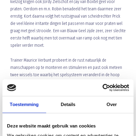
kielzog krijgen ook Jordy Zielschot en Jay van Boxtel geel voor
praten. Oerdom en m.n. Robin benadeeld het team daarmee zeer
ernstig. Kort daarna volgt het rustsignaal van scheidrechter Prick
die veel kleine irritante dingen liet passeren maar voor praten wel
graag met geel strooide. Een van Blauw Geel zijde zeer, zeer slechte
eerste helft waarbij men tot overmaat van ramp ook nog met tien
speler verder moet.
Trainer Maurice Verbunt probeert in de rust natuurlijk de
manschappen op te monteren en stimuleren en past ook meteen
twee wissels toe waarbij het spelsysteem veranderd in de hoop
e
om een nederlaag te voorkomen. In de 47
minuut een geode
aanval waarbij Jay van Boxtel gevaarlijk mee is opgestoomd maar
bij de afronding hij de bal geheel verkeerd lijkt te raken. Een minuut
later kunnen alle plannen en beste bedoelingen de prullenbak in.
Toestemming
Details
Over
Ruben de Jager kan over de flank ongehinderd door lopen. Jordy
Zielschot kan zijn inzet nog keren maar de bal komt via de kluts
Deze website maakt gebruik van cookies
tegen Jay van Boxtel aan waarna de bal over de doellijn in het doel
verdwijnt: 0-2. Gezien het eigen spel uit de eerste helft in
We gebruiken cookies om content en advertenties te