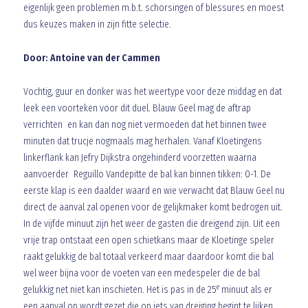
eigenlijk geen problemen m.b.t. schorsingen of blessures en moest
dus keuzes maken in zijn fitte selectie.
Door: Antoine van der Cammen
Vochtig, guur en donker was het weertype voor deze middag en dat
leek een voorteken voor dit duel. Blauw Geel mag de aftrap
verrichten en kan dan nog niet vermoeden dat het binnen twee
minuten dat trucje nogmaals mag herhalen. Vanaf Kloetingens
linkerflank kan Jefry Dijkstra ongehinderd voorzetten waarna
aanvoerder Reguillo Vandepitte de bal kan binnen tikken: 0-1. De
eerste klap is een daalder waard en wie verwacht dat Blauw Geel nu
direct de aanval zal openen voor de gelijkmaker komt bedrogen uit.
In de vijfde minuut zijn het weer de gasten die dreigend zijn. Uit een
vrije trap ontstaat een open schietkans maar de Kloetinge speler
raakt gelukkig de bal totaal verkeerd maar daardoor komt die bal
wel weer bijna voor de voeten van een medespeler die de bal
e
gelukkig net niet kan inschieten. Het is pas in de 25
minuut als er
een aanval op wordt gezet die op iets van dreiging begint te lijken.