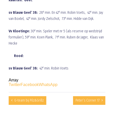
Kaarten: Geel:
e
e
e
sv Blauw Geel’ 38:
28
min. En 42
min. Robin Voets, 42
min. Jay
e
e
van Boxtel, 42
min. Jordy Zielschot, 73
min. Hidde van Dijk.
e
Vv Kloetinge:
30
min. Speler met nr 5 (als reserve op wedstrijd
e
e
formulier), 59
min. Koen Plank, 71
min. Ruben de Jager, Klaas van
Hecke
Rood:
e
sv Blauw Geel’ 38:
42
min. Robin Voets
Array
Twitter
Facebook
WhatsApp
G-team bij Pilz&Grillz
Peter’s Corner 17