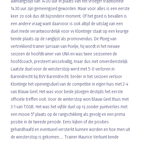
aanvangstijd van 14.00 uur in plaats van het vroeger traditionele
14.30 uur zijn gemeengoed geworden. Maar voor alles is een eerste
keer zo ook dus dit bijzondere moment. Of het goed is bevallen is
een andere vraag want daarvoor is ook altijd de uitslag van een
duel mede verantwoordelijk voor vv Kloetinge staat op een keurige
tiende plaats op de ranglijst als promovendus. De Ploeg van
vertrekkend trainer Jurriaan van Poelje, hij wordt in het nieuwe
seizoen de hoofdtrainer van UNA en was twee seizoenen de
hoofdcoach, presteert wisselvallig, maar dus niet onverdienstelijk.
Laatste duel voor de winsterstop werd met 5-0 verloren in
Barendrecht bij BVV Barendrecht. Eerder in het seizoen verloor
Kloetinge het openingsduel van de competitie in eigen huis met 2-4
van Blauw Geel. Het was voor beide ploegen destijds het eerste
officiële treffen ooit. Voor de winterstop won Blauw Geel thuis met
3-1 van TOGB. Het was het vijfde duel op rij zonder puntverlies met
e
een mooie 5
plaats op de rangschikking als gevolg en een prima
positie in de tweede periode. Eens kijken of die posities
gehandhaafd en eventueel versterkt kunnen worden en hoe men uit
de winsterstop is gekomen….. Trainer Maurice Verbunt kende