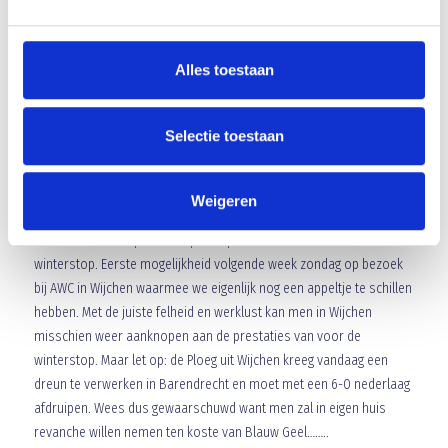
optreden waarbij hopelijk dit de ondergrens was. Zo niet dan wordt
het nog een hele zware tweede competitie helft. Het spel was
Alles toestaan
eigenlijk gewoon slecht. Geen tempo, veel passes breed of terug,
weinig tot geen variatie en daarbij een tegenstander die op zijn
minst feller leek en ook qua werklust meer in huis leek te hebben.
Selectie toestaan
Jammer om zo de hervatting van de competitie te moeten beginnen
na de zo mooie eerste seizoenshelft.
Weigeren
Laten we deze wedstrijd maar snel vergeten en hopelijk kunnen we
snel weer aanknopen met spel en prestaties van voor de
winterstop. Eerste mogelijkheid volgende week zondag op bezoek
bij AWC in Wijchen waarmee we eigenlijk nog een appeltje te schillen
hebben. Met de juiste felheid en werklust kan men in Wijchen
misschien weer aanknopen aan de prestaties van voor de
winterstop. Maar let op: de Ploeg uit Wijchen kreeg vandaag een
dreun te verwerken in Barendrecht en moet met een 6-0 nederlaag
afdruipen. Wees dus gewaarschuwd want men zal in eigen huis
revanche willen nemen ten koste van Blauw Geel……..