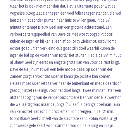
Maar het is ook niet meer dan dat. Het is uitermate pover wat de
Veghelse ploeg laat zien tegen een veel fellere tegenstander, die wel
e
laat zien niet zonder punten naar huis te willen gaan. In de 34
minuut ontsnapt Blauw Geel aan een grotere achterstand. Een
verkeerde terugspeelbal van Dave de Meij wordt opgepikt door
Ruben de Jager en hij kan alleen af op Jordy Zielschot. Jordy komt
echter goed uit en verkleind dus goed zijn doel waarbij Ruben de
e
jager de bal op de voeten van Jordy ziet stuiten. Het is de 39
minuut
al Blauw Geel zijn eerst en enigste grote kan van voor de rust krijgt.
Dave de Meij nu met wel een hele mooie pass op Koen van der
Zanden zorgt ervoor dat Koen in kansrijke positie kan komen.
Helaas moet Koen iets te ver naar de buitenkant en mede daardoor
gaat zijn inzet rakelings voor het doel langs. Twee minuten later een
afstandspoging van de verder onzichtbare Ben van den Nieuwenhof
die wel aardig was maar de jonge (18 jaar) Kloetinge doelman Teun
e
van Remortel niet echt in problemen kon brengen. In de 42
min.
toont Blauw Geel zichzelf van de slechtste kant. Robin Voets krijgt
zijn tweede gele kaart voor commentaar op de leiding en in zijn