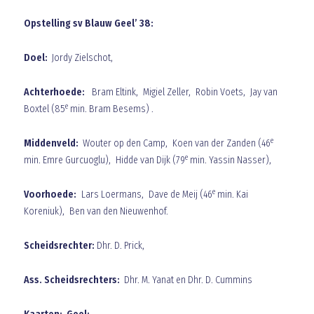
Opstelling sv Blauw Geel’ 38:
Doel:
Jordy Zielschot,
Achterhoede:
Bram Eltink, Migiel Zeller, Robin Voets, Jay van
e
Boxtel (85
min. Bram Besems) .
e
Middenveld:
Wouter op den Camp, Koen van der Zanden (46
e
min. Emre Gurcuoglu), Hidde van Dijk (79
min. Yassin Nasser),
e
Voorhoede:
Lars Loermans, Dave de Meij (46
min. Kai
Koreniuk), Ben van den Nieuwenhof.
Scheidsrechter:
Dhr. D. Prick,
Ass. Scheidsrechters:
Dhr. M. Yanat en Dhr. D. Cummins