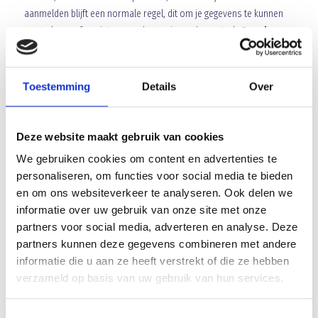
aanmelden blijft een normale regel, dit om je gegevens te kunnen
controleren of er niets verandert na je eerder vertrek.
Regel
bovenstaande op tijd, gezien de inningen van de
contributie.
Toestemming
Details
Over
Ledenadministratie
Dilleveld 2
5467 KK Veghel
Deze website maakt gebruik van cookies
E-mail
ledenadministratie@blauwgeel.nl
We gebruiken cookies om content en advertenties te
personaliseren, om functies voor social media te bieden
Array
en om ons websiteverkeer te analyseren. Ook delen we
Twitter
Facebook
WhatsApp
informatie over uw gebruik van onze site met onze
partners voor social media, adverteren en analyse. Deze
BEN EVERS PENALTY BOKAAL 2018
partners kunnen deze gegevens combineren met andere
informatie die u aan ze heeft verstrekt of die ze hebben
verzameld op basis van uw gebruik van hun services.
Peter’s corner Blauw Geel’38
Toestemmingsselectie