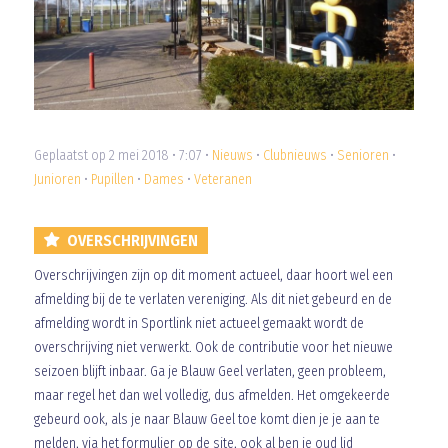
Geplaatst op 2 mei 2018 • 7:07 •
Nieuws
•
Clubnieuws
•
Senioren
•
Junioren
•
Pupillen
•
Dames
•
Veteranen
OVERSCHRIJVINGEN
Overschrijvingen zijn op dit moment actueel, daar hoort wel een
afmelding bij de te verlaten vereniging. Als dit niet gebeurd en de
afmelding wordt in Sportlink niet actueel gemaakt wordt de
overschrijving niet verwerkt. Ook de contributie voor het nieuwe
seizoen blijft inbaar. Ga je Blauw Geel verlaten, geen probleem,
maar regel het dan wel volledig, dus afmelden. Het omgekeerde
gebeurd ook, als je naar Blauw Geel toe komt dien je je aan te
melden, via het formulier op de site, ook al ben je oud lid