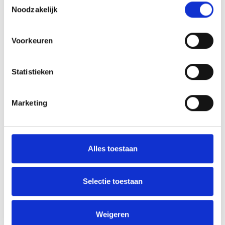
Noodzakelijk
AANMELDEN LID
Voorkeuren
Statistieken
Marketing
RECENT NIEUWS
Flinke nederlaag in Katwijk
Alles toestaan
‘Méér kansen voor de eigen jeugd’
Groot onderhoud op ons sportpark
Selectie toestaan
Overwinning op Mierlo Hout
Weigeren
Gelijkspel in eerste oefenwedstrijd tweede blok