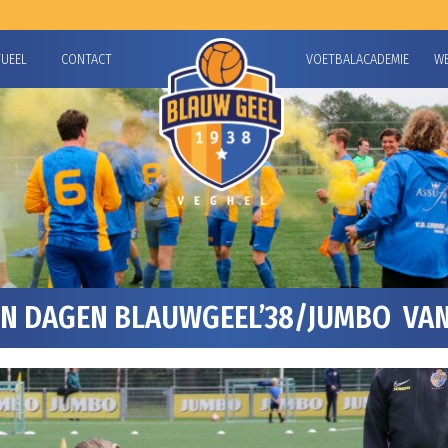
TUEEL
CONTACT
VOETBALACADEMIE
W
 DAGEN BLAUWGEEL’38/JUMBO VAN