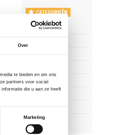
CATEGORIEËN
Clubnieuws
bij de
Senioren
Over
hun
 of
Junioren
rs
Pupillen
 media te bieden en om ons
Dames
ze partners voor social
n
nformatie die u aan ze heeft
Veteranen
Zaterdag
Marketing
t ons
Business Club
l
eer