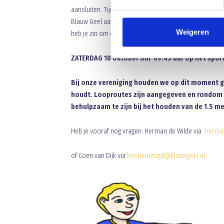
aansluiten. Tijdens de derde of vierde dag krijgen de 
Blauw Geel aan toe gaat. Pas op 14 november hoeft er d
Weigeren
heb je zin om eens te komen kijken en mee te voetball
ZATERDAG 10 oktober om 09.45 uur op het sport
Bij onze vereniging houden we op dit moment g
houdt. Looproutes zijn aangegeven en rondom 
behulpzaam te zijn bij het houden van de 1.5 me
Heb je vooraf nog vragen: Herman de Wilde via
herma
of Coen van Dijk via
bestuurjeugd@blauwgeel.nl