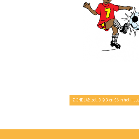
Z.ONE LAB zet JO19-3 en S6 in het nieu