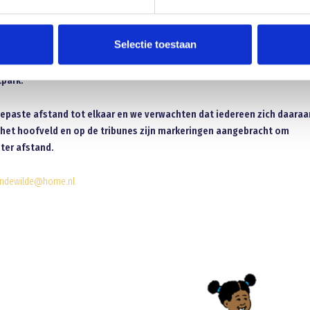
ouders/verzorgers ook uitleg over wat de verdere bedoeling is en hoe het er bij
efinitief beslist te worden of de kinderen lid willen worden van onze vereniging
Selectie toestaan
en, zorg dan dat je aanwezig bent op
park.
epaste afstand tot elkaar en we verwachten dat iedereen zich daaraa
het hoofveld en op de tribunes zijn markeringen aangebracht om
ter afstand.
ndewilde@home.nl