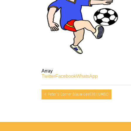
Array
Twitter
Facebook
WhatsApp
Peter’s Corner Blauw Geel’38/JUMBO