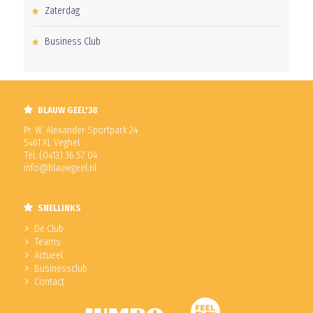
Zaterdag
Business Club
BLAUW GEEL'38
Pr. W. Alexander Sportpark 24
5461 XL Veghel
Tel. (0413) 36 57 04
info@blauwgeel.nl
SNELLINKS
De Club
Teams
Actueel
Businessclub
Contact