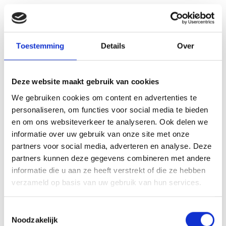
Zaterdag 23 juli, 15.00 uur; Blauw Geel’38/JUMBO –
Kozakken Boys (thuis)
Toestemming
Details
Over
Donderdag 28 juli, vakantie tot 8 augustus
Deze website maakt gebruik van cookies
Dinsdag 9 augustus, 20.00 uur; UDI’19/CSU – Blauw
Geel’38/JUMBO (RABOBANKCUP in Uden)
We gebruiken cookies om content en advertenties te
personaliseren, om functies voor social media te bieden
Zaterdag 13 augustus, tijd onbekend; voorronde KNVB
en om ons websiteverkeer te analyseren. Ook delen we
Beker
informatie over uw gebruik van onze site met onze
partners voor social media, adverteren en analyse. Deze
Of
partners kunnen deze gegevens combineren met andere
informatie die u aan ze heeft verstrekt of die ze hebben
Zaterdag 13 augustus, 18.00 uur; Gemert – Blauw
verzameld op basis van uw gebruik van hun services.
Geel’38/JUMBO (in Gemert)
Toestemmingsselectie
Dinsdag 16 augustus, 20.00 uur; Blauw Geel’38/JUMBO –
Noodzakelijk