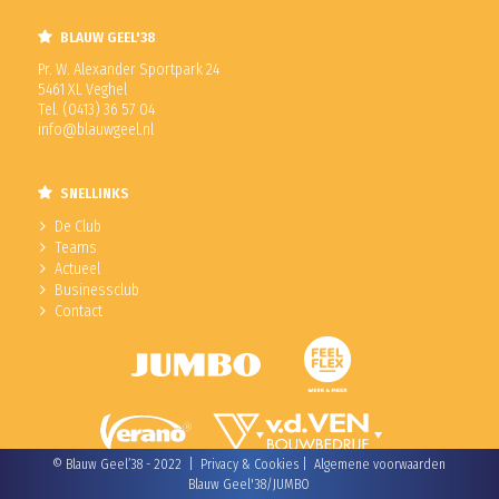
BLAUW GEEL'38
Pr. W. Alexander Sportpark 24
5461 XL Veghel
Tel. (0413) 36 57 04
info@blauwgeel.nl
SNELLINKS
De Club
Teams
Actueel
Businessclub
Contact
© Blauw Geel’38 - 2022 |
Privacy & Cookies
|
Algemene voorwaarden
Blauw Geel'38/JUMBO