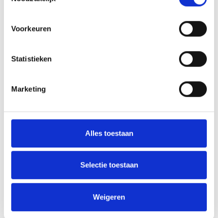
AANMELDEN LID
Voorkeuren
Statistieken
RECENT NIEUWS
Marketing
Groot onderhoud op ons sportpark
Overwinning op Mierlo Hout
Alles toestaan
Gelijkspel in eerste oefenwedstrijd tweede blok
Selectie toestaan
Uitnodiging voor de EXTRA Algemene Ledenvergadering
Word jij de volgende Pupil van de Week bij BlauwGeel?
Weigeren