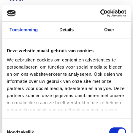
Vaststelling wedstrijden 2de kwalificatie ronde:
Klik Hier>
>
KB02 vaststelling
Toestemming
Details
Over
Deze website maakt gebruik van cookies
Array
We gebruiken cookies om content en advertenties te
Twitter
Facebook
WhatsApp
personaliseren, om functies voor social media te bieden
en om ons websiteverkeer te analyseren. Ook delen we
IN MEMORIAM: Tonnie van de Wetering
informatie over uw gebruik van onze site met onze
partners voor social media, adverteren en analyse. Deze
partners kunnen deze gegevens combineren met andere
Voorbeschouwing JOS Watergraafsmeer – Blauw
informatie die u aan ze heeft verstrekt of die ze hebben
Geel’38/JUMBO
verzameld op basis van uw gebruik van hun services.
Toestemmingsselectie
Noodzakelijk