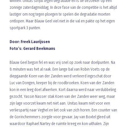
winnen. Unitas strijdt tegen degradatie en is de bezoeker op een
zonnige zaterdagmiddag. In deze fase van de competitie is het altijd
lastiger om nog tegen ploegen te spelen die degradatie moeten
ontlopen. Maar Blauw Geel viel niet in die val en pakte op het eigen
sportpark 3 punten.
Door: Freek Laurijssen
Foto’s: Gerard Beekmans
Blauw Geel begon fel en was vrij snel op zoek naar doelpunten. Na
8 minuten was het al raak. Een lange bal van Robin Voets op de
diepgaande Koen van der Zanden werd verkeerd ingeschat door
Luc van Dongen, keeper bij de roodbroeken. Koen van der Zanden
kon in een leeg doel afwerken. Kort daarna werd naar verdubbeling
gezocht. Yassin Nasser stak Koen van der Zanden weer weg, maar
zijn lage voorzet kwam net niet aan. Unitas kwam niet voor een
verliespartij naar Veghel en liet ook van zich horen. Een counter van
de Gorinchemmers zorgde voor gevaar. Jay van Boxtel gleed uit
waardoor Raphael Nartey de ruimte kreeg en kon uithalen. Zijn