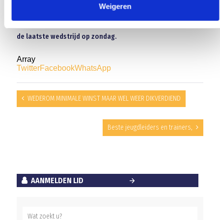
periode. Die waren namelijk in die periode medekoploper
Weigeren
met Blauw Geel. Volgende week gaan we op bezoek bij de
oude werkgever van Maurice Verbunt, Groene Ster. Het is
de laatste wedstrijd op zondag.
Array
Twitter
Facebook
WhatsApp
WEDEROM MINIMALE WINST MAAR WEL WEER DIKVERDIEND
Beste jeugdleiders en trainers,
AANMELDEN LID