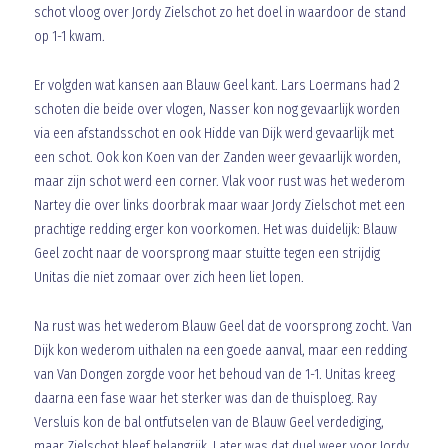
schot vloog over Jordy Zielschot zo het doel in waardoor de stand
op 1-1 kwam.
Er volgden wat kansen aan Blauw Geel kant. Lars Loermans had 2
schoten die beide over vlogen, Nasser kon nog gevaarlijk worden
via een afstandsschot en ook Hidde van Dijk werd gevaarlijk met
een schot. Ook kon Koen van der Zanden weer gevaarlijk worden,
maar zijn schot werd een corner. Vlak voor rust was het wederom
Nartey die over links doorbrak maar waar Jordy Zielschot met een
prachtige redding erger kon voorkomen. Het was duidelijk: Blauw
Geel zocht naar de voorsprong maar stuitte tegen een strijdig
Unitas die niet zomaar over zich heen liet lopen.
Na rust was het wederom Blauw Geel dat de voorsprong zocht. Van
Dijk kon wederom uithalen na een goede aanval, maar een redding
van Van Dongen zorgde voor het behoud van de 1-1. Unitas kreeg
daarna een fase waar het sterker was dan de thuisploeg. Ray
Versluis kon de bal ontfutselen van de Blauw Geel verdediging,
maar Zielschot bleef belangrijk. Later was dat duel weer voor Jordy