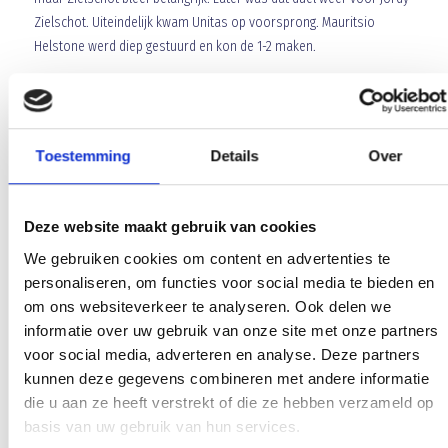
Zielschot. Uiteindelijk kwam Unitas op voorsprong. Mauritsio
Helstone werd diep gestuurd en kon de 1-2 maken.
Toestemming
Details
Over
Deze website maakt gebruik van cookies
We gebruiken cookies om content en advertenties te
Blauw Geel in de achtervolging dus. Dave de Meij kon het proberen
personaliseren, om functies voor social media te bieden en
van afstand maar zijn schot hobbelde naast. Wat later een aanval
om ons websiteverkeer te analyseren. Ook delen we
over rechts, wat opgebouwd werd door Mitchel van Rosmalen,
informatie over uw gebruik van onze site met onze partners
kwam uit bij Jay van Boxtel. Zijn bal op de balvaste de Meij kwam
voor social media, adverteren en analyse. Deze partners
aan, en de Meij gaf de bal mee aan de middenvelder die de aanval
kunnen deze gegevens combineren met andere informatie
startte. Van Rosmalen twijfelde niet en maakte de bal met een
die u aan ze heeft verstrekt of die ze hebben verzameld op
stiftje prachtig af waardoor de stand weer gelijk werd.
basis van uw gebruik van hun services.