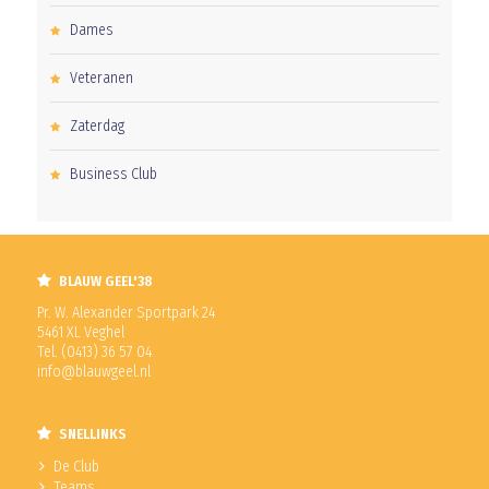
Dames
Veteranen
Zaterdag
Business Club
BLAUW GEEL'38
Pr. W. Alexander Sportpark 24
5461 XL Veghel
Tel. (0413) 36 57 04
info@blauwgeel.nl
SNELLINKS
De Club
Teams