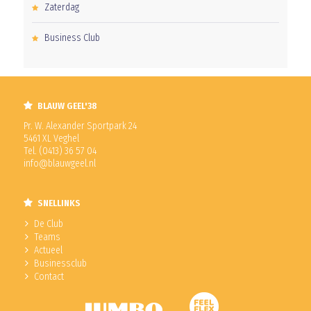
Zaterdag
Business Club
BLAUW GEEL'38
Pr. W. Alexander Sportpark 24
5461 XL Veghel
Tel. (0413) 36 57 04
info@blauwgeel.nl
SNELLINKS
De Club
Teams
Actueel
Businessclub
Contact