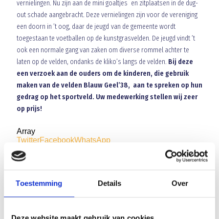
vernielingen. Nu zijn aan de mini goaltjes en zitplaatsen in de dug-
out schade aangebracht. Deze vernielingen zijn voor de vereniging
een doorn in ’t oog, daar de jeugd van de gemeente wordt
toegestaan te voetballen op de kunstgrasvelden. De jeugd vindt ’t
ook een normale gang van zaken om diverse rommel achter te
laten op de velden, ondanks de kliko’s langs de velden.
Bij deze
een verzoek aan de ouders om de kinderen, die gebruik
maken van de velden Blauw Geel’38, aan te spreken op hun
gedrag op het sportveld. Uw medewerking stellen wij zeer
op prijs!
Array
Twitter
Facebook
WhatsApp
Fifa Playstation toernooi op zaterdag 09 januari gaat niet
door!
Toestemming
Details
Over
BLAUW GEEL’38/JUMBO LAAT VEGHEL EN OMGEVING
Deze website maakt gebruik van cookies