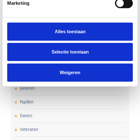
Gelijkspel in eerste oefenwedstrijd tweede blok
Marketing
Uitnodiging voor de EXTRA Algemene Ledenvergadering
Alles toestaan
CATEGORIEËN
Selectie toestaan
Clubnieuws
Weigeren
Senioren
Junioren
Pupillen
Dames
Veteranen