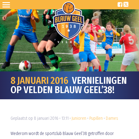
8 JANUARI 2016
VERNIELINGEN
OP VELDEN BLAUW GEEL’38!
Geplaatst op 8 januari 2016 • 13:11 •
Junioren
•
Pupillen
•
Dames
Wederom wordt de sportclub Blauw Geel’38 getroffen door