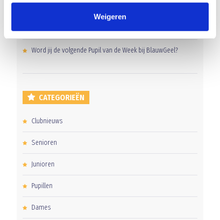
Groot onderhoud op ons sportpark
Weigeren
Uitnodiging voor de EXTRA Algemene Ledenvergadering
Word jij de volgende Pupil van de Week bij BlauwGeel?
CATEGORIEËN
Clubnieuws
Senioren
Junioren
Pupillen
Dames