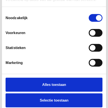
Inschrijven kerst zaalvoetbaltoernooi ZVV 2015
Toestemmingsselectie
Blauw Geel B1 wint lastige uitwedstrijd
Noodzakelijk
Voorkeuren
AANMELDEN LID
Statistieken
Marketing
RECENT NIEUWS
Alles toestaan
Overwinning op Mierlo Hout
Selectie toestaan
Gelijkspel in eerste oefenwedstrijd tweede blok