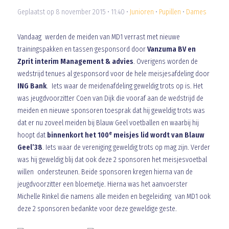
Geplaatst op 8 november 2015 • 11:40 •
Junioren
•
Pupillen
•
Dames
Vandaag werden de meiden van MD1 verrast met nieuwe
trainingspakken en tassen gesponsord door
Vanzuma BV en
Zprit interim Management & advies
. Overigens worden de
wedstrijd tenues al gesponsord voor de hele meisjesafdeling door
ING Bank
. Iets waar de meidenafdeling geweldig trots op is. Het
was jeugdvoorzitter Coen van Dijk die vooraf aan de wedstrijd de
meiden en nieuwe sponsoren toesprak dat hij geweldig trots was
dat er nu zoveel meiden bij Blauw Geel voetballen en waarbij hij
e
hoopt dat
binnenkort het 100
meisjes lid wordt van Blauw
Geel’38
. Iets waar de vereniging geweldig trots op mag zijn. Verder
was hij geweldig blij dat ook deze 2 sponsoren het meisjesvoetbal
willen ondersteunen. Beide sponsoren kregen hierna van de
jeugdvoorzitter een bloemetje. Hierna was het aanvoerster
Michelle Rinkel die namens alle meiden en begeleiding van MD1 ook
deze 2 sponsoren bedankte voor deze geweldige geste.