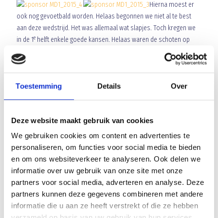
Hierna moest er
ook nog gevoetbald worden. Helaas begonnen we niet al te best
aan deze wedstrijd. Het was allemaal wat slapjes. Toch kregen we
e
in de 1
helft enkele goede kansen. Helaas waren de schoten op
goal te zwak of speelde we de bal op het juiste moment niet goed
e
af. De ruststand was dan ook 0-0. Ook in de 2
helft wilde het niet
e
lukken vandaag. We kregen in de 2
helft weer enkele goede kansen
Toestemming
Details
Over
maar wederom was de afwerking te matig. Het was dan ook
uitermate zuur dat SCMH na een misverstand in de verdediging op
een 0-1 voorsprong kwam. Hierna ging SCMH met z’n allen de
Deze website maakt gebruik van cookies
voorsprong verdedigen. We kregen nog enkele prima kansjes maar
het lukte vandaag gewoonweg niet.
We gebruiken cookies om content en advertenties te
personaliseren, om functies voor social media te bieden
en om ons websiteverkeer te analyseren. Ook delen we
informatie over uw gebruik van onze site met onze
Array
partners voor social media, adverteren en analyse. Deze
Twitter
Facebook
WhatsApp
partners kunnen deze gegevens combineren met andere
informatie die u aan ze heeft verstrekt of die ze hebben
verzameld op basis van uw gebruik van hun services.