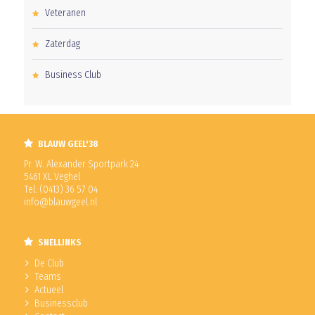
Veteranen
Zaterdag
Business Club
BLAUW GEEL'38
Pr. W. Alexander Sportpark 24
5461 XL Veghel
Tel. (0413) 36 57 04
info@blauwgeel.nl
SNELLINKS
De Club
Teams
Actueel
Businessclub