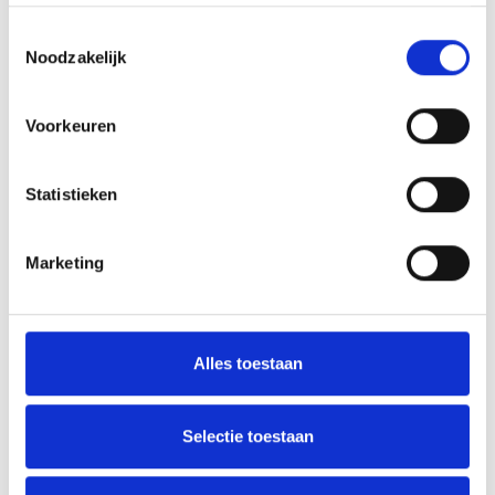
voetballen
Toestemmingsselectie
Noodzakelijk
Voorkeuren
AANMELDEN LID
Statistieken
Marketing
RECENT NIEUWS
Alles toestaan
‘Méér kansen voor de eigen jeugd’
Groot onderhoud op ons sportpark
Selectie toestaan
Overwinning op Mierlo Hout