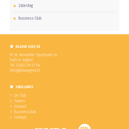
Zaterdag
Business Club
BLAUW GEEL'38
Pr. W. Alexander Sportpark 24
5461 XL Veghel
Tel. (0413) 36 57 04
info@blauwgeel.nl
SNELLINKS
De Club
Teams
Actueel
Businessclub
Contact