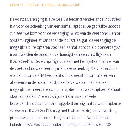
Junioren
•
Pupillen
•
Dames
•
Business Club
De voetbalvereniging Blauw Geel’38 bedankt Vanderlande Industries
B.V. voor de schenking van een aantal laptops. De gebruikte laptops
zijn zeer welkom voor de vereniging. Wilco van de Veerdonk, Senior
System Engineer at Vanderlande Industries, gaf de vereniging de
mogelijkheid te opteren voor een aantal laptops. Op donderdag 22
maart werden de laptops overhandigd aan een vrijwilliger van
Blauw Geel’38. Deze vrijwilliger, belast met het systeembeheer van
de voetbalclub, was zeer blij met deze schenking. De voetbalclubs
worden door de KNVB verplicht om de wedstrijdformulieren van
alle teams in de toekomst digitaal te verwerken. Dit is alleen
mogelijk met meerdere computers, die in het wedstrijdsecretariaat
staan opgesteld! Alle wedstrijdsecretarissen en vele
leiders/scheidsrechters zijn opgeleid om digitaal de wedstrijden te
verwerken. Blauw Geel’38 mag met trots deze digitale verwerking
presenteren aan de leden. Nogmaals dank aan VanderLande
Industries B.V. voor deze ondersteuning aan de Blauw Geel’38!