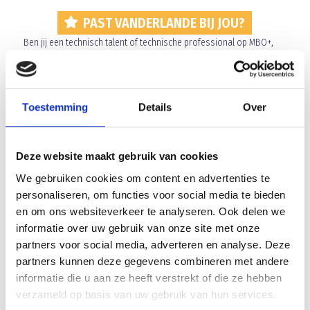
PAST VANDERLANDE BIJ JOU?
Ben jij een technisch talent of technische professional op MBO+,
HBO of universitair niveau? Schrijf je dan in voor het
kennismakingsevenement ‘Past Vanderlande bij jou?’ op 31 maart
2012 bij Vanderlande Industries in Veghel.
Toestemming
Details
Over
Schrijf je in vóór 23 maart 2012. Voor meer informatie en een
inschrijfformulier klik
hier
.
Deze website maakt gebruik van cookies
We gebruiken cookies om content en advertenties te
personaliseren, om functies voor social media te bieden
Array
en om ons websiteverkeer te analyseren. Ook delen we
Twitter
Facebook
WhatsApp
informatie over uw gebruik van onze site met onze
partners voor social media, adverteren en analyse. Deze
partners kunnen deze gegevens combineren met andere
A2 herpakt zich en wint thuis van Herpinia A1
informatie die u aan ze heeft verstrekt of die ze hebben
verzameld op basis van uw gebruik van hun services.
Blauw Geel’38 is op zoek naar nog meer meisjes die willen