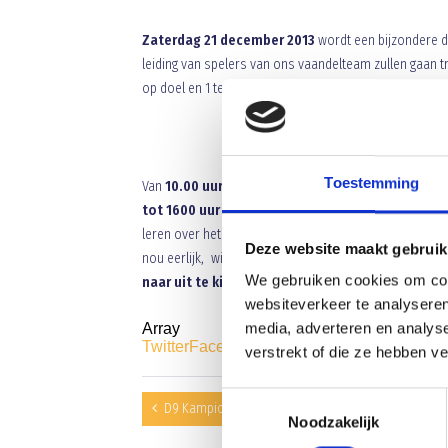
Zaterdag 21 december 2013
wordt een bijzondere 
leiding van spelers van ons vaandelteam zullen gaan tr
op doel en 1 tegen 1 zullen in een circuit vorm worde
Toestemming
Van
10.00 uur tot 12.00 uur
zullen als eerst de spe
tot 1600 uur
is het de beurt aan de
D-pupillen.
De 
leren over het spelletje wat voetbal heet. Als alle vo
Deze website maakt gebruik
nou eerlijk, wie wil er nu niet getraind worden door 
We gebruiken cookies om cont
naar uit te kijken.
websiteverkeer te analyseren
media, adverteren en analys
Array
Twitter
Facebook
WhatsApp
verstrekt of die ze hebben v
Toestemmingsselectie
D9 Kampioen
Noodzakelijk