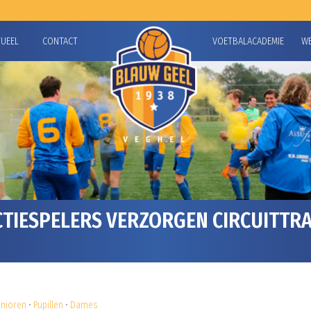
TUEEL
CONTACT
VOETBALACADEMIE
W
TIESPELERS VERZORGEN CIRCUITTRAI
unioren
•
Pupillen
•
Dames