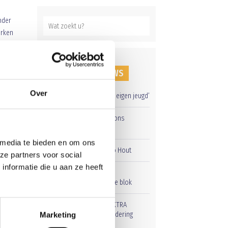
onder
erken
RECENT NIEUWS
Over
‘Méér kansen voor de eigen jeugd’
el te
Groot onderhoud op ons
 wees
sportpark
men
 media te bieden en om ons
Overwinning op Mierlo Hout
ze partners voor social
nformatie die u aan ze heeft
Gelijkspel in eerste
oefenwedstrijd tweede blok
Uitnodiging voor de EXTRA
RS
Algemene Ledenvergadering
Marketing