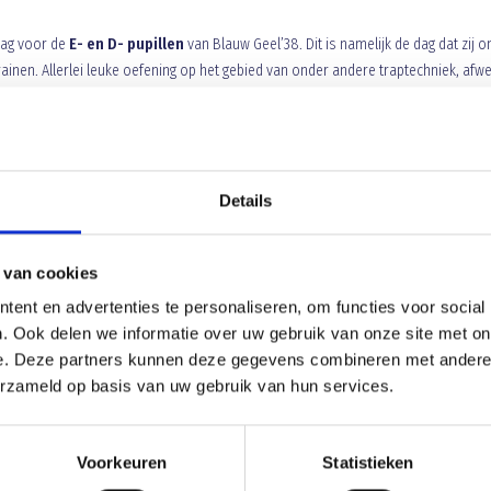
dag voor de
E- en D- pupillen
van Blauw Geel’38. Dit is namelijk de dag dat zij 
ainen. Allerlei leuke oefening op het gebied van onder andere traptechniek, afw
n aangeboden.
Details
lers van de
E- afdeling
het veld betreden. In de middag van
14.00 uur
trainingsvormen zullen telkens in het teken staan om samen met veel plezier ve
ortekenen ons niet bedriegen wordt dit voor iedereen een super leuke dag. Want,
 van cookies
spelers die tot de beste behoren van de hoofdklasse.
Kortom een dag om sa
ent en advertenties te personaliseren, om functies voor social
. Ook delen we informatie over uw gebruik van onze site met on
e. Deze partners kunnen deze gegevens combineren met andere i
erzameld op basis van uw gebruik van hun services.
KERSTBORREL VRIJWILLIGE
Voorkeuren
Statistieken