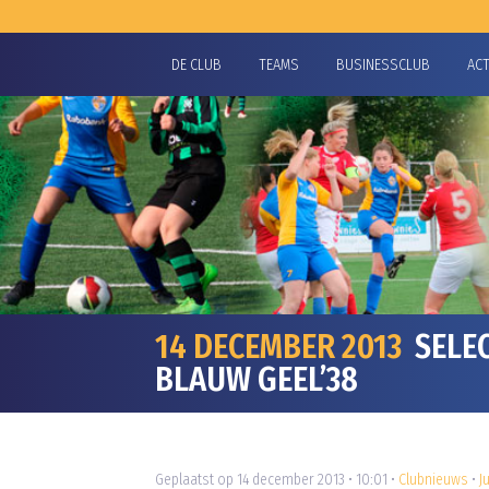
DE CLUB
TEAMS
BUSINESSCLUB
AC
14 DECEMBER 2013
SELEC
BLAUW GEEL’38
Geplaatst op 14 december 2013 • 10:01 •
Clubnieuws
•
J