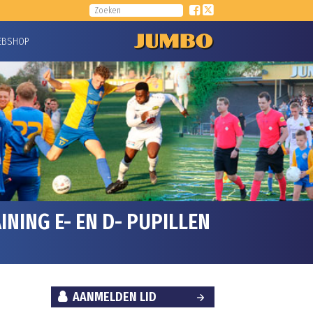
EBSHOP
NING E- EN D- PUPILLEN
AANMELDEN LID