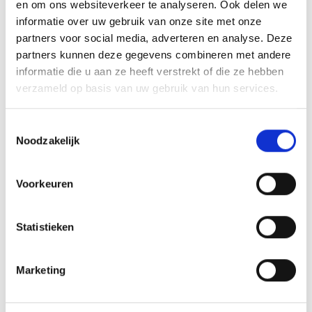
en om ons websiteverkeer te analyseren. Ook delen we
staat het vrij om eens een avondje mee te draaien met wellicht een
informatie over uw gebruik van onze site met onze
van je nieuwe collega’s.
partners voor social media, adverteren en analyse. Deze
Heb je interesse mail dan even naar
partners kunnen deze gegevens combineren met andere
facilitairezaken@blauwgeel.nl
of bel naar 0640245921
informatie die u aan ze heeft verstrekt of die ze hebben
verzameld op basis van uw gebruik van hun services.
Willy de Poorter
Array
Toestemmingsselectie
Twitter
Facebook
WhatsApp
Noodzakelijk
75 jarig jubileum Blauw Geel’38/Jumbo
Voorkeuren
Kermis Tombola op het sportpark
Statistieken
Marketing
AANMELDEN LID