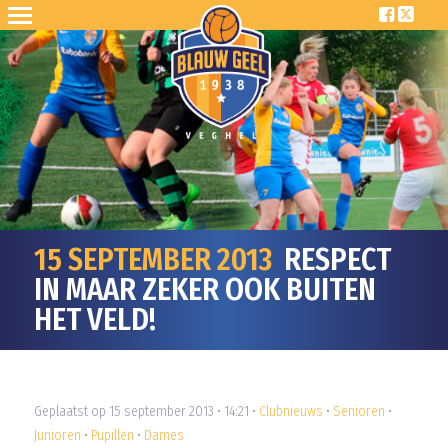
15 SEPTEMBER 2013
RESPECT
IN MAAR ZEKER OOK BUITEN
HET VELD!
Geplaatst op 15 september 2013 • 14:21 •
Clubnieuws
•
Senioren
•
Junioren
•
Pupillen
•
Dames