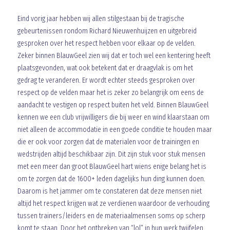
Eind vorig jaar hebben wij allen stilgestaan bij de tragische
gebeurtenissen rondom Richard Nieuwenhuijzen en uitgebreid
gesproken over het respect hebben voor elkaar op de velden.
Zeker binnen BlauwGeel zien wij dat er toch wel een kentering heeft
plaatsgevonden, wat ook betekent dat er draagvlak is om het
gedrag te veranderen. Er wordt echter steeds gesproken over
respect op de velden maar het is zeker zo belangrijk om eens de
aandacht te vestigen op respect buiten het veld. Binnen BlauwGeel
kennen we een club vrijwilligers die bij weer en wind klaarstaan om
niet alleen de accommodatie in een goede conditie te houden maar
die er ook voor zorgen dat de materialen voor de trainingen en
wedstrijden altijd beschikbaar zijn. Dit zijn stuk voor stuk mensen
met een meer dan groot BlauwGeel hart wiens enige belang het is
om te zorgen dat de 1600+ leden dagelijks hun ding kunnen doen.
Daarom is het jammer om te constateren dat deze mensen niet
altijd het respect krijgen wat ze verdienen waardoor de verhouding
tussen trainers/leiders en de materiaalmensen soms op scherp
komt te staan. Door het ontbreken van “lol” in hun werk twijfelen