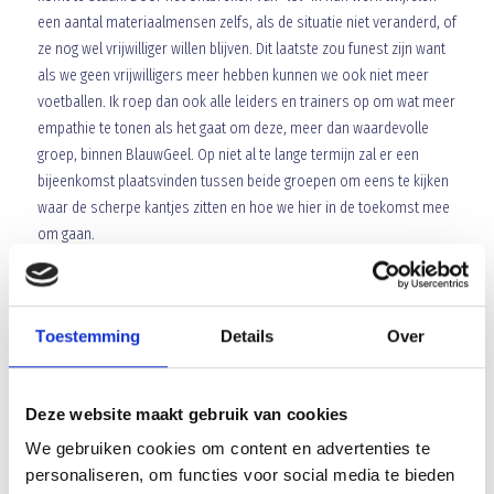
een aantal materiaalmensen zelfs, als de situatie niet veranderd, of
ze nog wel vrijwilliger willen blijven. Dit laatste zou funest zijn want
als we geen vrijwilligers meer hebben kunnen we ook niet meer
voetballen. Ik roep dan ook alle leiders en trainers op om wat meer
empathie te tonen als het gaat om deze, meer dan waardevolle
groep, binnen BlauwGeel. Op niet al te lange termijn zal er een
bijeenkomst plaatsvinden tussen beide groepen om eens te kijken
waar de scherpe kantjes zitten en hoe we hier in de toekomst mee
om gaan.
OPROEP VRIJWILLIGERS
Zonder vrijwilligers geen voetbal is een veelgehoorde kreet en dat
Toestemming
Details
Over
geldt ook voor BlauwGeel ’38. Wij zijn daarom ook dringend op
zoek naar vrijwilligers die op een doordeweekse avond of in het
weekend “materiaaldienst” kunnen draaien. Als materiaal verzorger
Deze website maakt gebruik van cookies
ben je verantwoordelijk voor de uitgifte van ballen en overige
We gebruiken cookies om content en advertenties te
materialen die het de teams mogelijk maken te trainen en hun
personaliseren, om functies voor social media te bieden
wedstrijden te spelen. Wil je een beetje van de sfeer proeven dan