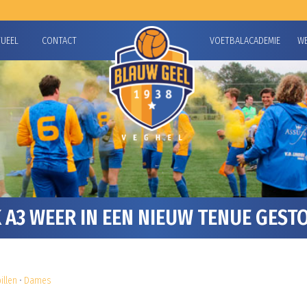
TUEEL
CONTACT
VOETBALACADEMIE
W
A3 WEER IN EEN NIEUW TENUE GEST
illen
•
Dames