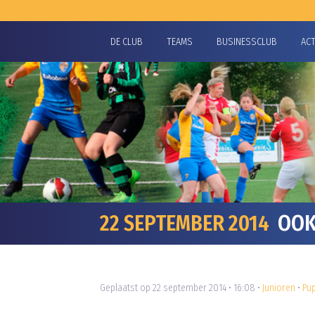
DE CLUB
TEAMS
BUSINESSCLUB
AC
22 SEPTEMBER 2014
OOK 
Geplaatst op 22 september 2014 • 16:08 •
Junioren
•
Pup