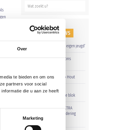
ls
ngen
RECENT NIEUWS
‘Méér kansen voor de eigen jeugd’
Over
Groot onderhoud op ons
sportpark
n.
 media te bieden en om ons
Overwinning op Mierlo Hout
ze partners voor social
Gelijkspel in eerste
nformatie die u aan ze heeft
oefenwedstrijd tweede blok
Uitnodiging voor de EXTRA
Algemene Ledenvergadering
Marketing