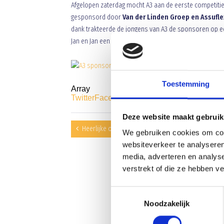
Afgelopen zaterdag mocht A3 aan de eerste competitie
gesponsord door
Van der Linden Groep en Assufle
dank trakteerde de jongens van A3 de sponsoren op e
Jan en Jan een mooie bos bloemen.
Toestemming
Array
Twitter
Facebook
WhatsApp
Deze website maakt gebruik
Heerlijke overwinning uit bij RKDVC!
We gebruiken cookies om cont
websiteverkeer te analyseren
media, adverteren en analys
verstrekt of die ze hebben v
Toestemmingsselectie
Noodzakelijk