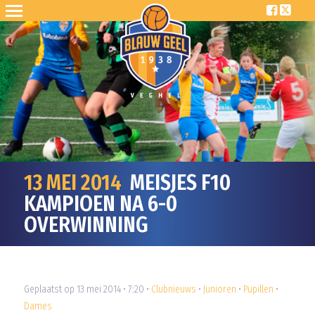
13 MEI 2014
MEISJES F10
KAMPIOEN NA 6-0
OVERWINNING
Geplaatst op 13 mei 2014 • 7:20 •
Clubnieuws
•
Junioren
•
Pupillen
•
Dames