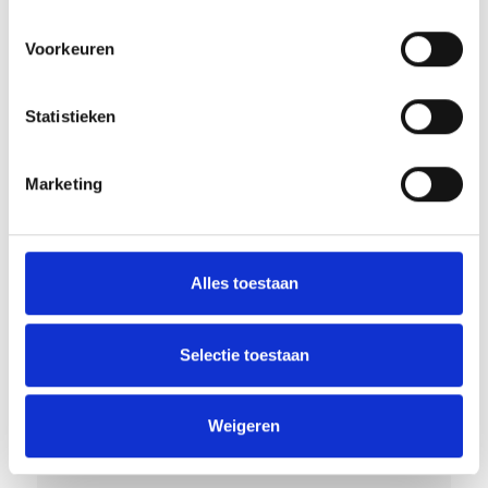
Voorkeuren
Statistieken
RECENT NIEUWS
Marketing
Overwinning op Mierlo Hout
Gelijkspel in eerste oefenwedstrijd tweede blok
Alles toestaan
Groot onderhoud op ons sportpark
Selectie toestaan
Uitnodiging voor de EXTRA Algemene Ledenvergadering
Word jij de volgende Pupil van de Week bij BlauwGeel?
Weigeren