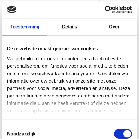
en de begeleiding kunnen dan ook geweldig trots zijn op het
behaalde resultaat. Vele wedstrijden werden maar nipt gewonnen,
maar met een goede inzet en een fijne teamsfeer kun je ver komen
Toestemming
Details
Over
is maar weer eens gebleken.
Deze website maakt gebruik van cookies
Array
We gebruiken cookies om content en advertenties te
Twitter
Facebook
WhatsApp
personaliseren, om functies voor social media te bieden
en om ons websiteverkeer te analyseren. Ook delen we
informatie over uw gebruik van onze site met onze
U.D.I.’ 19/Beter Bed – sv Blauw Geel’ 38/Jumbo 2-2 (1-1)
partners voor social media, adverteren en analyse. Deze
partners kunnen deze gegevens combineren met andere
Keeperstraining woensdag 14 mei afgelast
informatie die u aan ze heeft verstrekt of die ze hebben
verzameld op basis van uw gebruik van hun services.
Toestemmingsselectie
Noodzakelijk
AANMELDEN LID