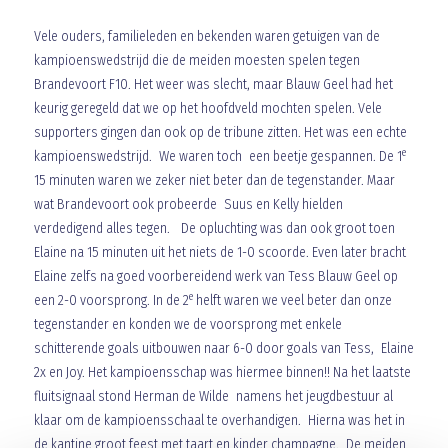
Vele ouders, familieleden en bekenden waren getuigen van de
kampioenswedstrijd die de meiden moesten spelen tegen
Brandevoort F10. Het weer was slecht, maar Blauw Geel had het
keurig geregeld dat we op het hoofdveld mochten spelen. Vele
supporters gingen dan ook op de tribune zitten. Het was een echte
e
kampioenswedstrijd. We waren toch een beetje gespannen. De 1
15 minuten waren we zeker niet beter dan de tegenstander. Maar
wat Brandevoort ook probeerde Suus en Kelly hielden
verdedigend alles tegen. De opluchting was dan ook groot toen
Elaine na 15 minuten uit het niets de 1-0 scoorde. Even later bracht
Elaine zelfs na goed voorbereidend werk van Tess Blauw Geel op
e
een 2-0 voorsprong. In de 2
helft waren we veel beter dan onze
tegenstander en konden we de voorsprong met enkele
schitterende goals uitbouwen naar 6-0 door goals van Tess, Elaine
2x en Joy. Het kampioensschap was hiermee binnen!! Na het laatste
fluitsignaal stond Herman de Wilde namens het jeugdbestuur al
klaar om de kampioensschaal te overhandigen. Hierna was het in
de kantine groot feest met taart en kinder champagne. De meiden