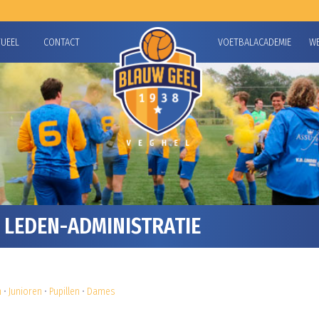
TUEEL
CONTACT
VOETBALACADEMIE
W
LEDEN-ADMINISTRATIE
n
•
Junioren
•
Pupillen
•
Dames