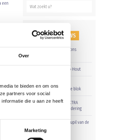
a een
RECENT NIEUWS
Groot onderhoud op ons
sportpark
Over
Overwinning op Mierlo Hout
s”
Gelijkspel in eerste
 media te bieden en om ons
oefenwedstrijd tweede blok
ze partners voor social
nformatie die u aan ze heeft
Uitnodiging voor de EXTRA
Algemene Ledenvergadering
Word jij de volgende Pupil van de
Week bij BlauwGeel?
Marketing