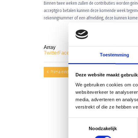
Binnen twee weken zullen de contributies worden geïnd
acceptgiro betalen kunnen deze komende week tegemoet
rekeningnummer of een afmelding, deze kunnen komen
Array
Twitter
Facebook
WhatsApp
Toestemming
Prima eindstand doet EHC de das om
Deze website maakt gebruik
We gebruiken cookies om cont
websiteverkeer te analyseren
media, adverteren en analys
verstrekt of die ze hebben v
Toestemmingsselectie
Noodzakelijk