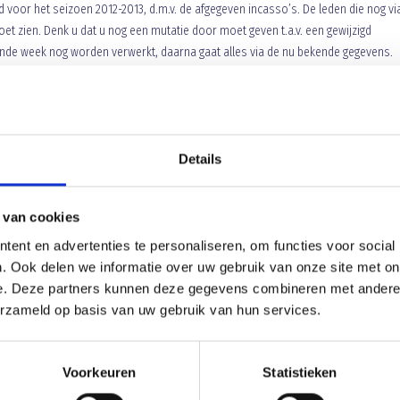
 voor het seizoen 2012-2013, d.m.v. de afgegeven incasso’s. De leden die nog vi
 zien. Denk u dat u nog een mutatie door moet geven t.a.v. een gewijzigd
de week nog worden verwerkt, daarna gaat alles via de nu bekende gegevens.
Details
Vrijdag 25 mei om 20:00 uur “informatie Special Olympic
 van cookies
ent en advertenties te personaliseren, om functies voor social
. Ook delen we informatie over uw gebruik van onze site met on
e. Deze partners kunnen deze gegevens combineren met andere i
erzameld op basis van uw gebruik van hun services.
Voorkeuren
Statistieken