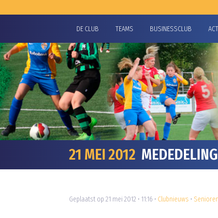
DE CLUB
TEAMS
BUSINESSCLUB
AC
21 MEI 2012
MEDEDELING 
Geplaatst op 21 mei 2012 • 11:16 •
Clubnieuws
•
Seniore