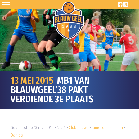
13 MEI 2015
MB1 VAN
BLAUWGEEL’38 PAKT
VERDIENDE 3E PLAATS
Geplaatst op 13 mei 2015 • 15:59 •
Clubnieuws
•
Junioren
•
Pupillen
•
Dames