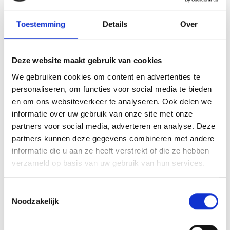
De wedstrijd verharde en de sfeer werd grimmiger, Jade liet zich niet
van de wijs brengen en sloeg kei hard terug door de 4-0 te maken.
Toestemming
Details
Over
Met deze drie punten op zak, is de eindstand van de competitie
bepaald.
Deze website maakt gebruik van cookies
MB1 eindigt op een mooie derde plek in de competitie.
We gebruiken cookies om content en advertenties te
Array
personaliseren, om functies voor social media te bieden
Twitter
Facebook
WhatsApp
en om ons websiteverkeer te analyseren. Ook delen we
informatie over uw gebruik van onze site met onze
partners voor social media, adverteren en analyse. Deze
E11 KAMPIOEN.
ME 2 KAMPIOEN.
partners kunnen deze gegevens combineren met andere
informatie die u aan ze heeft verstrekt of die ze hebben
verzameld op basis van uw gebruik van hun services.
AANMELDEN LID
Toestemmingsselectie
Noodzakelijk