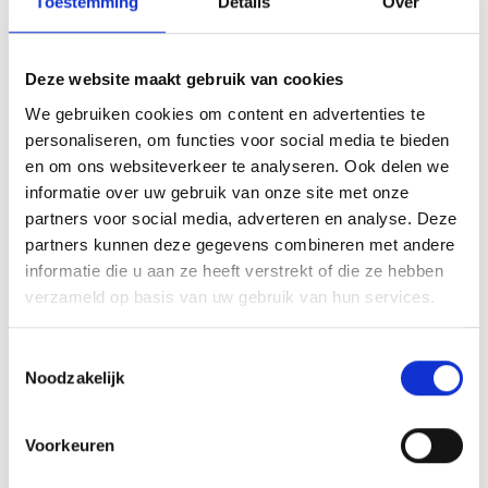
Toestemming
Details
Over
Array
Twitter
Facebook
WhatsApp
Deze website maakt gebruik van cookies
Blauw Geel A1 laatste uitwedstrijd
We gebruiken cookies om content en advertenties te
personaliseren, om functies voor social media te bieden
en om ons websiteverkeer te analyseren. Ook delen we
Denk je aan je bonnen? Gebruik ze dus tot uiterlijk 14 juni a.s.
informatie over uw gebruik van onze site met onze
partners voor social media, adverteren en analyse. Deze
partners kunnen deze gegevens combineren met andere
informatie die u aan ze heeft verstrekt of die ze hebben
AANMELDEN LID
verzameld op basis van uw gebruik van hun services.
Toestemmingsselectie
Noodzakelijk
Voorkeuren
RECENT NIEUWS