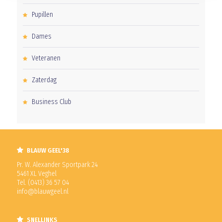
Pupillen
Dames
Veteranen
Zaterdag
Business Club
BLAUW GEEL'38
Pr. W. Alexander Sportpark 24
5461 XL Veghel
Tel. (0413) 36 57 04
info@blauwgeel.nl
SNELLINKS