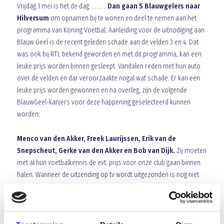
Vrijdag 1 mei is het de dag. . . . . .
Dan gaan 5 Blauwgelers naar
Hilversum
om opnamen bij te wonen en deel te nemen aan het
programma van Koning Voetbal. Aanleiding voor de uitnodiging aan
Blauw Geel is de recent geleden schade aan de velden 3 en 4. Dat
was ook bij RTL bekend geworden en met dit programma, kan een
leuke prijs worden binnen gesleept. Vandalen reden met hun auto
over de velden en dar veroorzaakte nogal wat schade. Er kan een
leuke prijs worden gewonnen en na overleg, zijn de volgende
BlauwGeel-kanjers voor deze happening geselecteerd kunnen
worden:
Menco van den Akker, Freek Laurijssen, Erik van de
Snepscheut, Gerke van den Akker en Bob van Dijk.
Zij moeten
met al hun voetbalkennis de evt. prijs voor onze club gaan binnen
halen. Wanneer de uitzending op tv wordt uitgezonden is nog niet
bekend, maar uiteraard doen we daar z.s.m. onze lezers nader
over informeren. Jongens, Veel succes en een fijne en gezellige
middag/avond!