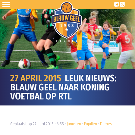
27 APRIL 2015
LEUK NIEUWS:
BLAUW GEEL NAAR KONING
VOETBAL OP RTL
Geplaatst op 27 april 2015 • 6:55 •
Junioren
•
Pupillen
•
Dames