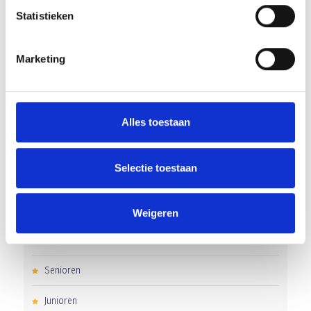
Statistieken
KNVB niemand buitenspel.
Flinke nederlaag in Katwijk
Marketing
‘Méér kansen voor de eigen jeugd’
Groot onderhoud op ons sportpark
Alles toestaan
Overwinning op Mierlo Hout
Selectie toestaan
CATEGORIEËN
Weigeren
Clubnieuws
Senioren
Junioren