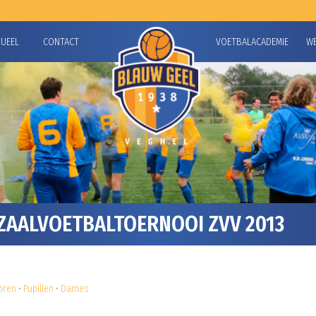
TUEEL
CONTACT
VOETBALACADEMIE
W
AALVOETBALTOERNOOI ZVV 2013
oren
•
Pupillen
•
Dames