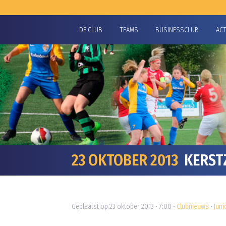
DE CLUB
TEAMS
BUSINESSCLUB
AC
23 OKTOBER 2013
KERSTZ
Geplaatst op 23 oktober 2013 • 7:00 •
Clubnieuws
•
Juni