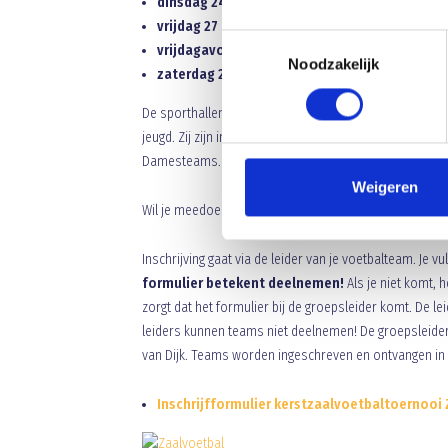
dinsdag 24 december 2013 D-teams
vrijdag 27 december 2013 E-teams
Toestemmingsselectie
vrijdagavond 27 december 2013 Damesteams (
Noodzakelijk
zaterdag 28 december 2013 F-teams
De sporthallen (Bunders-Zwijsen-Ter Aa/Erp) zijn op 
jeugd. Zij zijn ingedeeld voor C-,D-,E- en F-teams. ’s 
Damesteams.
Weigeren
Wil je meedoen, schrijf dan in voor
1 november 2013
.
Inschrijving gaat via de leider van je voetbalteam. Je vul
formulier betekent deelnemen!
Als je niet komt,
zorgt dat het formulier bij de groepsleider komt. De l
leiders kunnen teams niet deelnemen! De groepsleider
van Dijk. Teams worden ingeschreven en ontvangen in
Inschrijfformulier kerstzaalvoetbaltoernooi 