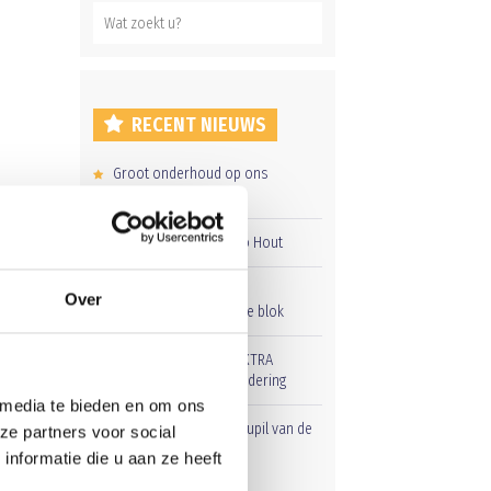
RECENT NIEUWS
Groot onderhoud op ons
sportpark
Overwinning op Mierlo Hout
Gelijkspel in eerste
Over
oefenwedstrijd tweede blok
Uitnodiging voor de EXTRA
Algemene Ledenvergadering
 media te bieden en om ons
Word jij de volgende Pupil van de
ze partners voor social
Week bij BlauwGeel?
nformatie die u aan ze heeft