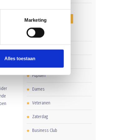
CATEGORIEËN
Marketing
Clubnieuws
nde
Senioren
Alles toestaan
Junioren
Pupillen
eider
Dames
ende
Veteranen
Coen
Zaterdag
Business Club