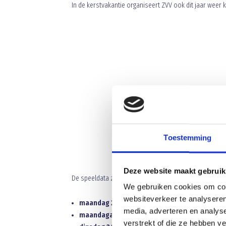
In de kerstvakantie organiseert ZVV ook dit jaar weer 
Toestemming
Deze website maakt gebruik
De speeldata zijn:
We gebruiken cookies om cont
websiteverkeer te analyseren
maandag 23 december 2013 C-teams
media, adverteren en analys
maandagavond 23 december 2013 B-teams in 
verstrekt of die ze hebben v