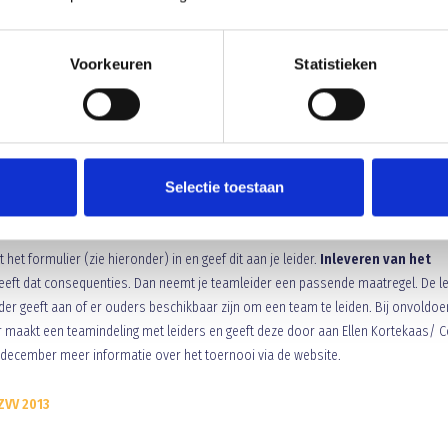
> 16 jaar) in Sporthal Zwijsen
Voorkeuren
Statistieken
bovengenoemde data van 9.30 uur tot 15.30 uur gereserveerd voor de voetballe
Avonds wordt er gespeeld van 18.30 uur tot 21.30 uur voor de B-teams en de
Selectie toestaan
t het formulier (zie hieronder) in en geef dit aan je leider.
Inleveren van het
 heeft dat consequenties. Dan neemt je teamleider een passende maatregel. De l
eider geeft aan of er ouders beschikbaar zijn om een team te leiden. Bij onvoldo
 maakt een teamindeling met leiders en geeft deze door aan Ellen Kortekaas/ 
 december meer informatie over het toernooi via de website.
ZVV 2013