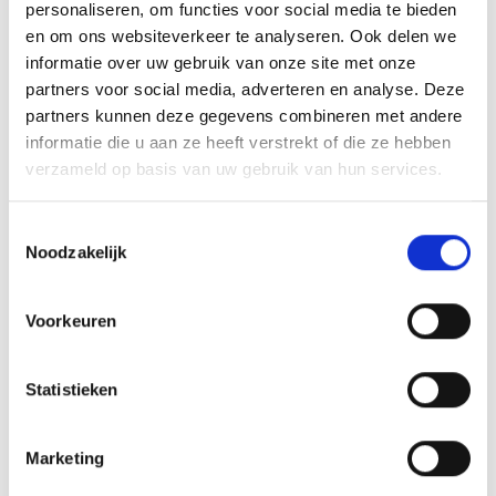
personaliseren, om functies voor social media te bieden
Ben je benieuwd geworden en wil je kennis komen maken
en om ons websiteverkeer te analyseren. Ook delen we
met meisjesvoetbal kom dan eens geheel vrijblijvend op
informatie over uw gebruik van onze site met onze
dinsdag meetrainen of kom naar de opendagen ( Vanaf
partners voor social media, adverteren en analyse. Deze
zaterdag 13 september ) op zaterdagmorgen om 10.00 uur .
partners kunnen deze gegevens combineren met andere
informatie die u aan ze heeft verstrekt of die ze hebben
Je kunt hiervoor contact opnemen met Marcel van Rijbroek
verzameld op basis van uw gebruik van hun services.
(coördinator meisjesvoetbal ) 0413-354693 of
m.j.a.van.rijbroek@kpnmail.nl
Toestemmingsselectie
Noodzakelijk
Array
Twitter
Facebook
WhatsApp
Voorkeuren
Wie maakt C8 en/of B5 blij?
Statistieken
Sport2000 opnieuw ‘hofleverancier’ bij Blauw Geel’38/JUMBO
Marketing