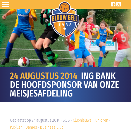
24 AUGUSTUS 2014
ING BANK
DE HOOFDSPONSOR VAN ONZE
MEISJESAFDELING
Geplaatst op 24 augustus 2014 • 8:38 •
Clubnieuws
•
Junioren
•
Pupillen
•
Dames
•
Business Club