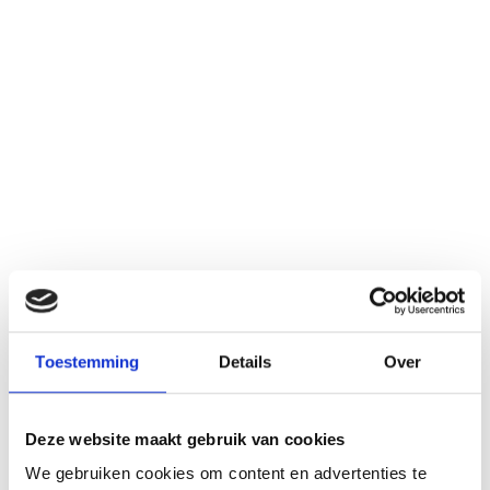
Dit seizoen wordt
ING bank
de hoofdsponsor van onze
Toestemming
Details
Over
meisjesafdeling. Dit betekend dat alle meisjes voorzien worden van
een tenue, gesponsord door
ING Bank
. De Meidenafdeling van
Blauw Geel’38/Jumbo is geweldig blij met deze geste en zal de
Deze website maakt gebruik van cookies
naam
ING Bank dan ook waardig uitdragen.
We gebruiken cookies om content en advertenties te