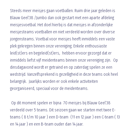
Steeds meer meisjes gaan voetballen. Ruim drie jaar geleden is
Blauw Geel’38 /Jumbo dan ook gestart met een aparte afdeling
meisjesvoetbal. Het doel hierbij is dat meisjes in afzonderlijke
meisjesteams voetballen en niet verdeeld worden over diverse
jongensteams. Voetbal voor meisjes heeft inmiddels een vaste
plek gekregen binnen onze vereniging. Enkele enthousiaste
leid(st)ers en begeleid(st)ers, hebben ervoor gezorgd dat er
inmiddels liefst vijf meidenteams binnen onze vereniging zijn. Op
dinsdagavond wordt er getraind en op zaterdag spelen ze een
wedstrijd. Vanzelfsprekend is gezelligheid in deze teams ook heel
belangrijk. Jaarlijks worden er ook enkele activiteiten
georganiseerd, speciaal voor de meidenteams.
Op dit moment spelen er bijna 70 meisjes bij Blauw Geel’38
verdeeld over 5 teams. Dit seizoen gaan we starten met twee E-
teams ( 8 t/m 10 jaar ) een D-team (11 en 12 jaar ) een C-team ( 13
en 14 jaar ) en een B-team ouder dan 14 jaar.