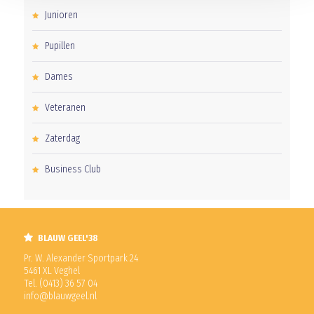
Junioren
Pupillen
Dames
Veteranen
Zaterdag
Business Club
BLAUW GEEL'38
Pr. W. Alexander Sportpark 24
5461 XL Veghel
Tel. (0413) 36 57 04
info@blauwgeel.nl