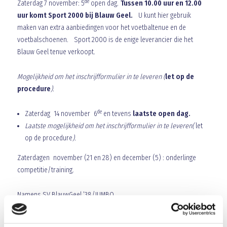
de
Zaterdag 7 november: 5
open dag.
Tussen 10.00 uur en 12.00
uur komt Sport 2000 bij Blauw Geel.
U kunt hier gebruik
maken van extra aanbiedingen voor het voetbaltenue en de
voetbalschoenen. Sport 2000 is de enige leverancier die het
Blauw Geel tenue verkoopt.
Mogelijkheid om het inschrijfformulier in te leveren (
let op de
procedure
).
de
Zaterdag 14 november 6
en tevens
laatste open dag.
Laatste mogelijkheid om het inschrijfformulier in te leveren(
let
op de procedure
).
Zaterdagen november (21 en 28) en december (5) : onderlinge
competitie/training.
Namens SV BlauwGeel ’38/JUMBO
Coen van Dijk Jeugdzaken (voorzitter)