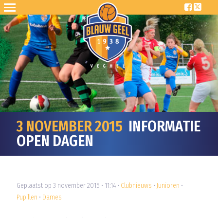
3 NOVEMBER 2015
INFORMATIE
OPEN DAGEN
Geplaatst op 3 november 2015 • 11:14 •
Clubnieuws
•
Junioren
•
Pupillen
•
Dames