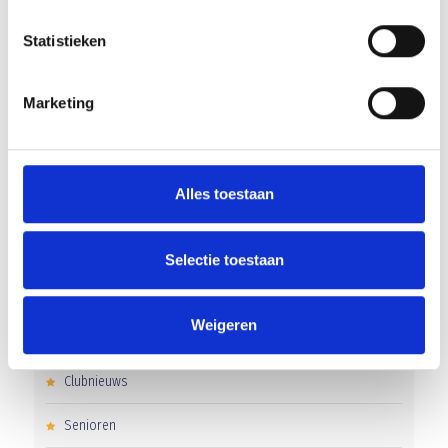
RECENT NIEUWS
Statistieken
Groot onderhoud op ons sportpark
Marketing
Overwinning op Mierlo Hout
Gelijkspel in eerste oefenwedstrijd tweede blok
Uitnodiging voor de EXTRA Algemene Ledenvergadering
Alles toestaan
Word jij de volgende Pupil van de Week bij BlauwGeel?
Selectie toestaan
Weigeren
CATEGORIEËN
Clubnieuws
Senioren